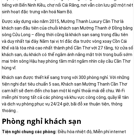
tiếng với Bến Ninh Kiều, chợ nổi Cái Răng, nơi vẫn còn lưu giữ một nét
sinh hoạt đặc trưng văn hoá Nam Bộ.
Được xây dựng vào năm 2015, Mường Thanh Luxury Cần Thơ là
khách sạn đầu tiên của chuỗi khách sạn Mường Thanh ở Đồng bằng
sông Cửu Long – đồng thời cũng là khách sạn sang trọng đầu tiên
và duy nhất tại đây. Nằm tại vị trí đắc địa trước vòng xoay Cồn Cái
Khế và là tòa nhà cao nhất thành phố Cần Thơ với 27 tầng, từ cửa sổ
khách sạn, du khách có thể ngắm ánh nắng mặt trời trong buổi sớm
mai trên sông Hậu hay phóng tầm mắt ngắm nhìn cây cầu Cần Thơ
hùng vĩ.
Khách sạn được thiết kế sang trọng với 300 phòng nghỉ. Với những
tiện nghi đạt tiêu chuẩn 5 sao, Khách sạn Mường Thanh Cần Thơ
cam kết sẽ đem đến cho bạn một kì nghỉ thoải mái dễ chịu. Wi-Fi
miễn phí trong tất cả các phòng và khu vực công cộng, quầy lễ tân
và dịch vụ phòng phục vụ 24/24 giờ, bãi đỗ xe thuận tiện, thông
thoáng...
Phòng nghỉ khách sạn
Tiện nghi chung các phòng:
Điều hòa nhiệt độ, Miễn phí internet