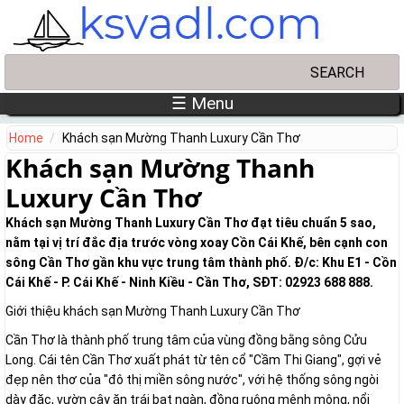
Skip to main content
Search
Search form
☰ Menu
Home
Khách sạn Mường Thanh Luxury Cần Thơ
Khách sạn Mường Thanh
Luxury Cần Thơ
Khách sạn Mường Thanh Luxury Cần Thơ đạt tiêu chuẩn 5 sao,
nằm tại vị trí đắc địa trước vòng xoay Cồn Cái Khế, bên cạnh con
sông Cần Thơ gần khu vực trung tâm thành phố. Đ/c: Khu E1 - Cồn
Cái Khế - P. Cái Khế - Ninh Kiều - Cần Thơ, SĐT: 02923 688 888.
Giới thiệu khách sạn Mường Thanh Luxury Cần Thơ
Cần Thơ là thành phố trung tâm của vùng đồng bằng sông Cửu
Long. Cái tên Cần Thơ xuất phát từ tên cổ "Cầm Thi Giang", gợi vẻ
đẹp nên thơ của "đô thị miền sông nước", với hệ thống sông ngòi
dày đặc, vườn cây ăn trái bạt ngàn, đồng ruộng mênh mông, nổi