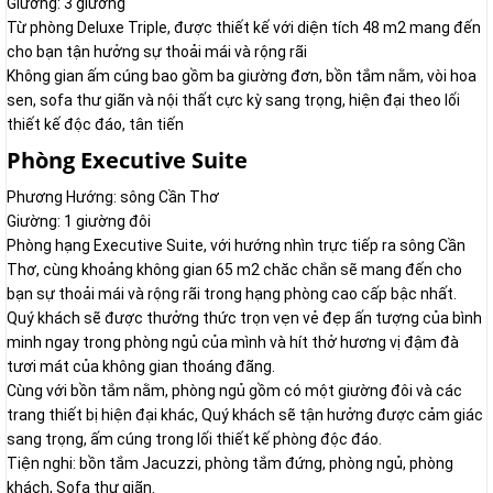
Giường: 3 giường
Từ phòng Deluxe Triple, được thiết kế với diện tích 48 m2 mang đến
cho bạn tận hưởng sự thoải mái và rộng rãi
Không gian ấm cúng bao gồm ba giường đơn, bồn tắm nằm, vòi hoa
sen, sofa thư giãn và nội thất cực kỳ sang trọng, hiện đại theo lối
thiết kế độc đáo, tân tiến
Phòng Executive Suite
Phương Hướng: sông Cần Thơ
Giường: 1 giường đôi
Phòng hạng Executive Suite, với hướng nhìn trực tiếp ra sông Cần
Thơ, cùng khoảng không gian 65 m2 chăc chắn sẽ mang đến cho
bạn sự thoải mái và rộng rãi trong hạng phòng cao cấp bậc nhất.
Quý khách sẽ được thưởng thức trọn vẹn vẻ đẹp ấn tượng của bình
minh ngay trong phòng ngủ của mình và hít thở hương vị đậm đà
tươi mát của không gian thoáng đãng.
Cùng với bồn tắm nằm, phòng ngủ gồm có một giường đôi và các
trang thiết bị hiện đại khác, Quý khách sẽ tận hưởng được cảm giác
sang trọng, ấm cúng trong lối thiết kế phòng độc đáo.
Tiện nghi: bồn tắm Jacuzzi, phòng tắm đứng, phòng ngủ, phòng
khách, Sofa thư giãn.