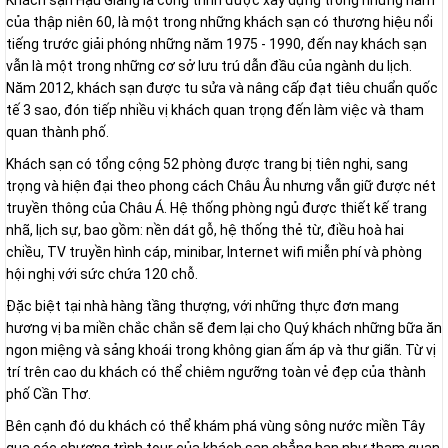
Khách sạn Hậu Giang là công trình được xây dựng trong những năm
của thập niên 60, là một trong những khách sạn có thương hiệu nổi
tiếng trước giải phóng những năm 1975 - 1990, đến nay khách sạn
vẫn là một trong những cơ sở lưu trú dẫn đầu của ngành du lịch.
Năm 2012, khách sạn được tu sửa và nâng cấp đạt tiêu chuẩn quốc
tế 3 sao, đón tiếp nhiều vị khách quan trọng đến làm việc và tham
quan thành phố.
Khách sạn có tổng cộng 52 phòng được trang bị tiên nghi, sang
trọng và hiện đại theo phong cách Châu Âu nhưng vẫn giữ được nét
truyền thông của Châu Á. Hệ thống phòng ngủ được thiết kế trang
nhã, lịch sự, bao gồm: nền dát gỗ, hệ thống thẻ từ, điều hoà hai
chiều, TV truyền hình cáp, minibar, Internet wifi miễn phí và phòng
hội nghị với sức chứa 120 chỗ.
Đặc biệt tại nhà hàng tầng thượng, với những thực đơn mang
hương vị ba miền chắc chắn sẽ đem lại cho Quý khách những bữa ăn
ngon miệng và sảng khoái trong không gian ấm áp và thư giãn. Từ vị
trí trên cao du khách có thể chiêm ngưỡng toàn vẻ đẹp của thành
phố Cần Thơ.
Bên cạnh đó du khách có thể khám phá vùng sông nước miền Tây