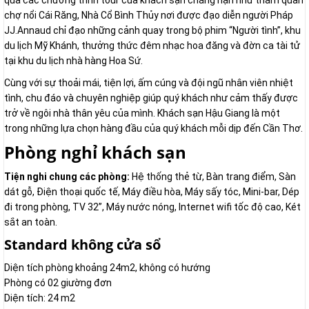
qua các chương trình tour của khách sạn chẳng hạn như tham quan
chợ nổi Cái Răng, Nhà Cổ Bình Thủy nơi được đạo diễn người Pháp
JJ.Annaud chỉ đạo những cảnh quay trong bộ phim “Người tình”, khu
du lịch Mỹ Khánh, thưởng thức đêm nhạc hoa đăng và đờn ca tài tử
tại khu du lịch nhà hàng Hoa Sứ.
Cùng với sự thoải mái, tiện lợi, ấm cúng và đội ngũ nhân viên nhiệt
tình, chu đáo và chuyên nghiệp giúp quý khách như cảm thấy được
trở về ngôi nhà thân yêu của mình. Khách sạn Hậu Giang là một
trong những lựa chọn hàng đầu của quý khách mỗi dịp đến Cần Thơ.
Phòng nghỉ khách sạn
Tiện nghi chung các phòng:
Hệ thống thẻ từ, Bàn trang điểm, Sàn
dát gỗ, Điện thoại quốc tế, Máy điều hòa, Máy sấy tóc, Mini-bar, Dép
đi trong phòng, TV 32”, Máy nước nóng, Internet wifi tốc độ cao, Két
sắt an toàn.
Standard không cửa sổ
Diện tích phòng khoảng 24m2, không có hướng
Phòng có 02 giường đơn
Diện tích: 24 m2