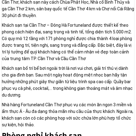
Cần Thơ, khách sạn này cách Chùa Phật Học, Nhà cổ Bình Thủy và
ga Cần Thơ 2 km, sân bay quốc tế Cần Thơ 4 km và Chợ nổi Cái Răng
30 phút đi thuyền.
Khách sạn tại Cần Thơ – Đông Hà Fortuneland được thiết kế theo
phong cách hiện đại, sang trọng và tinh tế, tổng diện tích 5.000 m2.
Có quy mô 12 tầng với 171 phòng nghỉ được chia thành 4 loại phòng
được trang trí, tiện nghị, sang trọng và đẳng cấp. Đặc biệt, đây là vị
trí lý tưởng để quý khách hàng có thể cảm nhận vẻ đẹp toàn cảnh
của trung tâm TP. Cần Thơ và Cầu Cần Thơ
Khách sạn bố trí bể bơi ngoài trời là nơi vui chơi, giải trí thú vị dành
cho gia đình bạn. Sau một ngày hoạt động mệt nhọc bạn hãy tận
hưởng những phút giây thư giãn từ liệu trình spa cao cấp. Quầy bar
phục vụ cà phê, cocktail,... trong không gian thoáng mát và âm nhạc
du dương.
Nhà hàng Fortuneland Cần Thơ phục vụ các món ăn ngon 3 miền và
ẩm thực Á - Âu đa dạng thỏa mãn nhu cầu của thực khách. Ngoài ra,
khách sạn còn có các phòng họp với sức chứa lớn phù hợp tổ chức
sự kiện, hội thảo.
Phòng nghỉ khách sạn