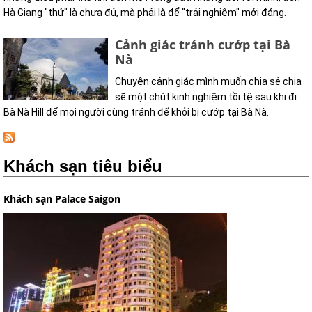
Hà Giang "thử" là chưa đủ, mà phải là để "trải nghiệm" mới đáng.
Cảnh giác tránh cướp tại Bà
Nà
Chuyện cảnh giác mình muốn chia sẻ chia
sẽ một chút kinh nghiệm tồi tệ sau khi đi
Bà Nà Hill để mọi người cùng tránh để khỏi bị cướp tại Bà Nà.
Khách sạn tiêu biểu
Khách sạn Palace Saigon