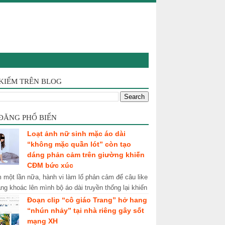
 KIẾM TRÊN BLOG
 ĐĂNG PHỔ BIẾN
Loạt ảnh nữ sinh mặc áo dài
“không mặc quần lót” còn tạo
dáng phản cảm trên giường khiến
CĐM bức xúc
một lần nữa, hành vi làm lố phản cảm để câu like
ang khoác lên mình bộ áo dài truyền thống lại khiến
hủ nhận về cái kết ê ch...
Đoạn clip “cô giáo Trang” hở hang
“nhún nhảy” tại nhà riêng gây sốt
mạng XH