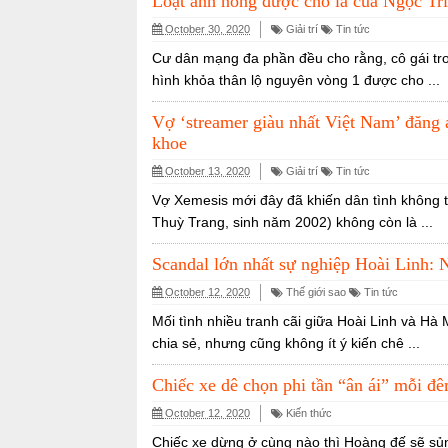
Loạt ảnh nóng được cho là của Ngọc Tri
October 30, 2020
Giải trí
Tin tức
Cư dân mạng đa phần đều cho rằng, cô gái tro
hình khỏa thân lộ nguyên vòng 1 được cho ...
Vợ ‘streamer giàu nhất Việt Nam’ đăng 
khoe
October 13, 2020
Giải trí
Tin tức
Vợ Xemesis mới đây đã khiến dân tình không th
Thuỳ Trang, sinh năm 2002) không còn là ...
Scandal lớn nhất sự nghiệp Hoài Linh: Ng
October 12, 2020
Thế giới sao
Tin tức
Mối tình nhiều tranh cãi giữa Hoài Linh và H
chia sẻ, nhưng cũng không ít ý kiến chê ...
Chiếc xe dê chọn phi tần “ân ái” mỗi 
October 12, 2020
Kiến thức
Chiếc xe dừng ở cùng nào thì Hoàng đế sẽ sủ