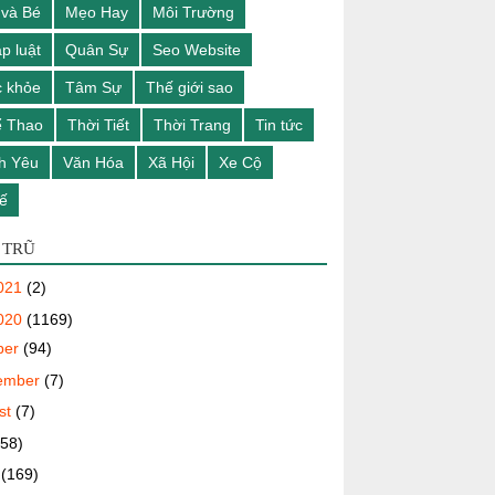
và Bé
Mẹo Hay
Môi Trường
p luật
Quân Sự
Seo Website
 khỏe
Tâm Sự
Thế giới sao
ể Thao
Thời Tiết
Thời Trang
Tin tức
h Yêu
Văn Hóa
Xã Hội
Xe Cộ
ế
 TRŨ
021
(2)
020
(1169)
ber
(94)
ember
(7)
st
(7)
(58)
e
(169)