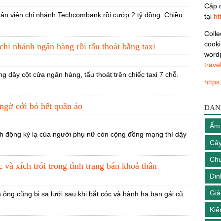
Cập c
hân viên chi nhánh Techcombank rồi cướp 2 tỷ đồng. Chiều
tại
ht
Colle
cooki
chi nhánh ngân hàng rồi tẩu thoát bằng taxi
wordp
trave
 dây cột cửa ngân hàng, tẩu thoát trên chiếc taxi 7 chỗ.
https
ngờ cởi bỏ hết quần áo
DAN
Ẩm
h động kỳ lạ của người phụ nữ còn cộng đồng mạng thì dậy
Cây
Chu
c và xích trói trong tình trạng bán khoả thân
Di
Giải
 ông cũng bị sa lưới sau khi bắt cóc và hành hạ bạn gái cũ.
Kiế