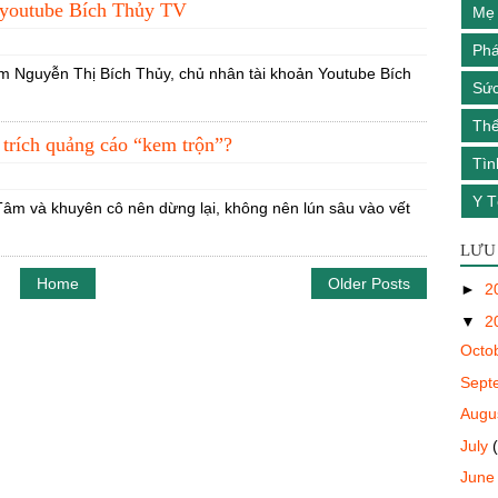
 youtube Bích Thủy TV
Mẹ 
Phá
m Nguyễn Thị Bích Thủy, chủ nhân tài khoản Youtube Bích
Sức
Th
 trích quảng cáo “kem trộn”?
Tìn
Y T
âm và khuyên cô nên dừng lại, không nên lún sâu vào vết
LƯU
Home
Older Posts
►
2
▼
2
Octo
Sept
Augu
July
Jun