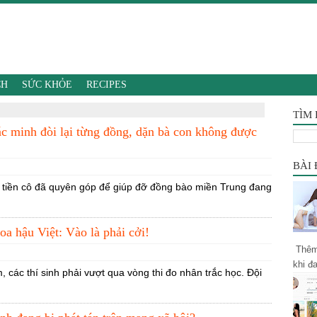
CH
SỨC KHỎE
RECIPES
TÌM
c minh đòi lại từng đồng, dặn bà con không được
BÀI
 số tiền cô đã quyên góp để giúp đỡ đồng bào miền Trung đang
oa hậu Việt: Vào là phải cởi!
Thêm 
khi đ
 các thí sinh phải vượt qua vòng thi đo nhân trắc học. Đội
khổ c