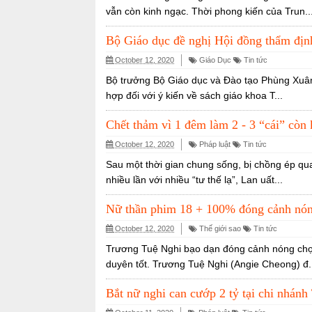
vẫn còn kinh ngạc. Thời phong kiến của Trun..
Bộ Giáo dục đề nghị Hội đồng thẩm định 
October 12, 2020
Giáo Dục
Tin tức
Bộ trưởng Bộ Giáo dục và Đào tạo Phùng Xuân 
hợp đối với ý kiến về sách giáo khoa T...
Chết thảm vì 1 đêm làm 2 - 3 “cái” còn 
October 12, 2020
Pháp luật
Tin tức
Sau một thời gian chung sống, bị chồng ép qu
nhiều lần với nhiều “tư thế lạ”, Lan uất...
Nữ thần phim 18 + 100% đóng cảnh nóng
October 12, 2020
Thế giới sao
Tin tức
Trương Tuệ Nghi bạo dạn đóng cảnh nóng chọn
duyên tốt. Trương Tuệ Nghi (Angie Cheong) đ.
Bắt nữ nghi can cướp 2 tỷ tại chi nh