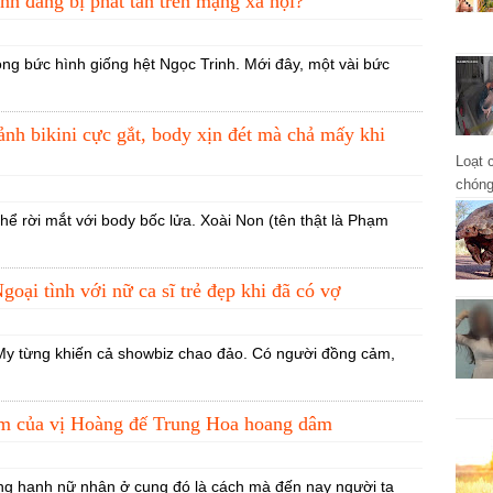
nh đang bị phát tán trên mạng xã hội?
ng bức hình giống hệt Ngọc Trinh. Mới đây, một vài bức
ảnh bikini cực gắt, body xịn đét mà chả mấy khi
Loạt 
chóng
huynh
ể rời mắt với body bốc lửa. Xoài Non (tên thật là Phạm
oại tình với nữ ca sĩ trẻ đẹp khi đã có vợ
à My từng khiến cả showbiz chao đảo. Có người đồng cảm,
đêm của vị Hoàng đế Trung Hoa hoang dâm
ng hạnh nữ nhân ở cung đó là cách mà đến nay người ta