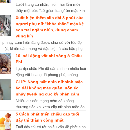
Lướt trang cá nhân, hiếm hoi lắm mới
thấy một bức “cô giáo Trang” ăn mặc kín
đáo. Những ngày qua, mạng xã hội xôn
Xuất hiện thêm clip dài 8 phút của
xao về cái tên “cô giáo Tr...
người phụ nữ “khỏa thân” mặc kệ
con trai ngắm nhìn, đụng chạm
vùng kín
clip nhạy cảm hiện đang được chia sẻ với tốc độ
 mặt, khiến dân mạng và đặc biệt là các bậc phụ
 sốc nặng. Những ngày gần ...
10 loài động vật chỉ sống ở Châu
Phi
Lục địa châu Phi đã sản sinh ra nhiều loài
động vật hoang dã phong phú, chúng
sống trên khắp các sa mạc, thảo nguyên,
CLIP: Nóng mắt nhìn nữ sinh mặc
thung lũng lớn và rừn...
áo dài không mặc quần, uốn éo
nhảy twerking cực kỳ phản cảm
Nhiều cư dân mạng ném đá không
thương tiếc khi xem clip nữ sinh mặc áo
dài trắng nhưng không chịu mặc quần,
5 Cách phát triển chiều cao tuổi
uốn éo nhảy điệu twerking vô cù...
dậy thì thành công nhất
Tuổi dậy thì có rất nhiều vấn đề phát sinh