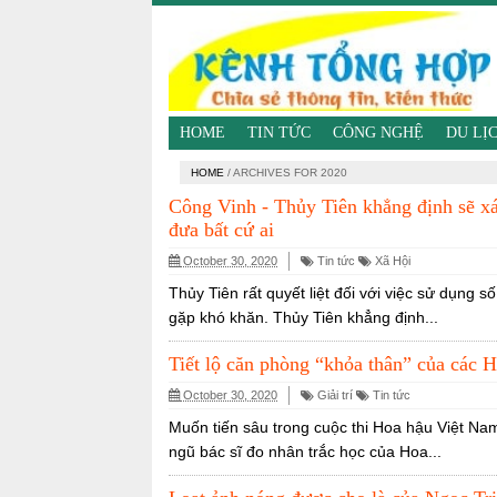
HOME
TIN TỨC
CÔNG NGHỆ
DU LỊ
HOME
/
ARCHIVES FOR 2020
Công Vinh - Thủy Tiên khẳng định sẽ xá
đưa bất cứ ai
October 30, 2020
Tin tức
Xã Hội
Thủy Tiên rất quyết liệt đối với việc sử dụng
gặp khó khăn. Thủy Tiên khẳng định...
Tiết lộ căn phòng “khỏa thân” của các H
October 30, 2020
Giải trí
Tin tức
Muốn tiến sâu trong cuộc thi Hoa hậu Việt Nam,
ngũ bác sĩ đo nhân trắc học của Hoa...