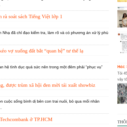
.
rà soát sách Tiếng Việt lớp 1
Nhạ đã chỉ đạo kiểm tra, làm rõ và có phương án xử lý phù
kéo vợ xuống đất bắt “quan hệ” tư thế lạ
Hỏi:
an hệ tình dục quá sức nên trong một đêm phải “phục vụ”
Tôi 4
vậy t
, được trùm xã hội đen mời tái xuất showbiz
về uố
 cuộc sống bình dị bên con trai nuôi, bỏ qua mối nhân
..
ánh Techcombank ở TP.HCM
THÔ