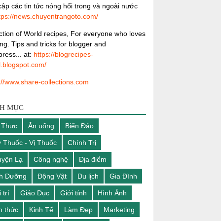
ập các tin tức nóng hổi trong và ngoài nước
tps://news.chuyentrangoto.com/
ction of World recipes, For everyone who loves
ng. Tips and tricks for blogger and
ress... at:
https://blogrecipes-
l.blogspot.com/
://www.share-collections.com
H MỤC
 Thực
Ăn uống
Biển Đảo
 Thuốc - Vị Thuốc
Chính Trị
yện Lạ
Công nghệ
Địa điểm
nh Dưỡng
Động Vật
Du lịch
Gia Đình
 trí
Giáo Dục
Giới tính
Hình Ảnh
n thức
Kinh Tế
Làm Đẹp
Marketing