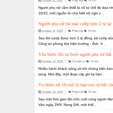
October 11, 2020
Pháp luật
Tin tức
Người phụ nữ cầm thiết bị nổ tự chế đe dọa n
10/10, một nguồn tin cho biết nữ nghi c...
Người phụ nữ bịt mặt cướp hơn 2 tỷ tại 
October 11, 2020
Pháp luật
Tin tức
Sau khi cướp được hơn 2 tỷ đồng, kẻ cướp dùng
Công an phong tỏa hiện trường - Ảnh: V...
Vừa bước lên xe buýt người phụ nữ bất 
October 10, 2020
Chuyện Lạ
Tin tức
Nhiều hành khách sững sờ khi chứng kiến hàn
sóng. Mới đây, một đoạn clip ghi lại hàn...
Vụ thiếu nữ 18 tuổi bị bạn trai cũ bắt có
October 10, 2020
Pháp luật
Tin tức
Sau một thời gian lẩn trốn cuối cùng người đàn
Vào ngày 29/9, Nong Gift, một thiế...