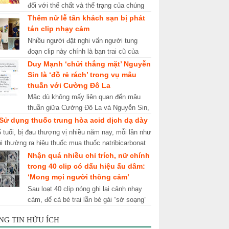
đối với thể chất và thể trạng của chúng
ta nên nếu chúng ta có sự đầu tư cho
Thêm nữ lễ tân khách sạn bị phát
giai đoạn mang tính ...
tán clip nhạy cảm
Nhiều người đặt nghi vấn người tung
đoạn clip này chính là bạn trai cũ của
như lễ tân trong khách sạn. Mới đây, trên
Duy Mạnh ‘chửi thẳng mặt’ Nguyễn
mạng xã hội tiếp tục...
Sin là ‘đồ rẻ rách’ trong vụ mâu
thuẫn với Cường Đô La
Mặc dù không mấy liên quan đến mâu
thuẫn giữa Cường Đô La và Nguyễn Sin,
nhưng Duy Mạnh lại khá gay gắt khi nhắc
 Sử dụng thuốc trung hòa acid dịch dạ dày
đến sự việc. Vừa qua, ồn ...
5 tuổi, bị đau thượng vị nhiều năm nay, mỗi lần như
ôi thường ra hiệu thuốc mua thuốc natribicarbonat
ng, có đỡ đau lúc dùng ...
Nhận quá nhiều chỉ trích, nữ chính
trong 40 clip có dấu hiệu ấu dâm:
‘Mong mọi người thông cảm’
Sau loạt 40 clip nóng ghi lại cảnh nhạy
cảm, để cả bé trai lẫn bé gái “sờ soạng”
mình bị lộ ra ngoài, nữ chính cho biết
NG TIN HỮU ÍCH
đang sống trong hoả...