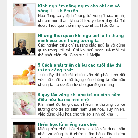
Kinh nghiệm nâng ngực cho chị em có
vòng 1... khiêm tốn!
Nếu đang có ý định “trùng tu” vòng 1 của mình,
chị em nên tham khảo 3 lưu ý dưới đây để đạt
được hiệu quả thẩm mỹ cao nhất. Hiểu đư ...
Những thói quen khi ngủ tiết lộ trí thông
minh của con trong tương lai
Các nghiên cứu chỉ ra rằng giấc ngủ là vô cùng
quan trọng với trẻ. Chỉ khi ngủ ngon, trẻ mới có
thể phát triển tốt. Giáo sư Li Meijin ...
5 Cách phát triển chiều cao tuổi dậy thì
thành công nhất
Tuổi dậy thì có rất nhiều vấn đề phát sinh đối
với thể chất và thể trạng của chúng ta nên nếu
chúng ta có sự đầu tư cho giai đoạn mang ...
6 quy tắc vàng khi cho trẻ sơ sinh nằm
điều hòa ba mẹ nên nhớ
Khi nhiệt độ tăng cao, nhiều mẹ thường có xu
hướng cho trẻ sơ sinh nằm điều hòa. Tuy nhiên,
việc dùng điều hòa cho trẻ sơ sinh có khả ...
Hiểm họa từ miếng rửa chén
Miếng rửa chén bát được coi là vật dụng bẩn
nhất và cũng là ổ chứa mầm bệnh lây nhiễm