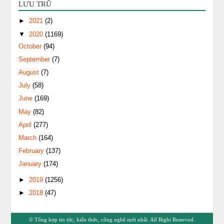
LƯU TRŨ
►
2021
(2)
▼
2020
(1169)
October
(94)
September
(7)
August
(7)
July
(58)
June
(169)
May
(82)
April
(277)
March
(164)
February
(137)
January
(174)
►
2019
(1256)
►
2018
(47)
©
Tổng hợp tin tức, kiến thức, công nghệ mới nhất
. All Right Reserved.