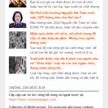
Bạn là con gái và nhận được lời mời đi chơi
hoặc hẹn hò từ con trai, bạn muốn từ chối nhưng
không biết phải xử lý như thế nào. Kiến thức
Nữ Phó Viện trưởng Nguyễn Hải Trâm sinh
tu...
năm 1975 thăng tiến như thế nào?
Đầu những năm 2010 Nguyễn Hải Trâm từ Viện
KSND TP Hà Nội được nhận về làm chuyên viên
vụ 1 Ban Nội Chính Trung ương. Hơn một năm
Nhận quá nhiều chỉ trích, nữ chính trong 40
công tác...
clip có dấu hiệu ấu dâm: ‘Mong mọi người
thông cảm’
Sau loạt 40 clip nóng ghi lại cảnh nhạy cảm, để
cả bé trai lẫn bé gái “sờ soạng” mình bị lộ ra
ngoài, nữ chính cho biết đang sống trong hoả...
Xuất hiện thêm clip dài 8 phút của người phụ
nữ “khỏa thân” mặc kệ con trai ngắm nhìn,
đụng chạm vùng kín
Loạt clip nhạy cảm hiện đang được chia sẻ với
tốc độ chóng mặt, khiến dân mạng và đặc biệt là
các bậc phụ huynh sốc nặng. Những ngày gần
...
THÔNG TIN HỮU ÍCH
Cập cập các tin tức nóng hổi trong và ngoài nước tại
https://news.chuyentrangoto.com/
Collection of World recipes, For everyone who loves cooking.