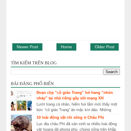
Newer Post
Home
Older Post
TÌM KIẾM TRÊN BLOG
BÀI ĐĂNG PHỔ BIẾN
Đoạn clip “cô giáo Trang” hở hang “nhún
nhảy” tại nhà riêng gây sốt mạng XH
Lướt trang cá nhân, hiếm hoi lắm mới thấy một
bức “cô giáo Trang” ăn mặc kín đáo. Những
ngày qua, mạng xã hội xôn xao về cái tên “cô
10 loài động vật chỉ sống ở Châu Phi
giáo Tr...
Lục địa châu Phi đã sản sinh ra nhiều loài động
vật hoang dã phong phú, chúng sống trên khắp