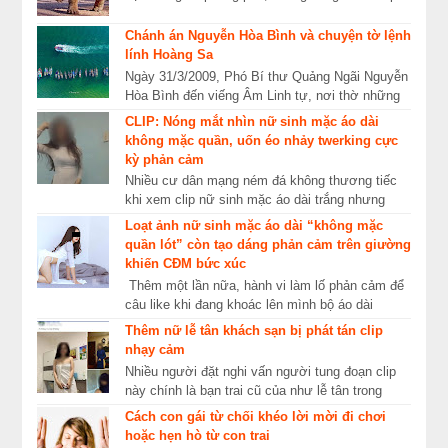
các sa mạc, thảo nguyên, thung lũng lớn và
rừn...
Chánh án Nguyễn Hòa Bình và chuyện tờ lệnh
lính Hoàng Sa
Ngày 31/3/2009, Phó Bí thư Quảng Ngãi Nguyễn
Hòa Bình đến viếng Âm Linh tự, nơi thờ những
anh linh Lý Sơn hy sinh kh...
CLIP: Nóng mắt nhìn nữ sinh mặc áo dài
không mặc quần, uốn éo nhảy twerking cực
kỳ phản cảm
Nhiều cư dân mạng ném đá không thương tiếc
khi xem clip nữ sinh mặc áo dài trắng nhưng
không chịu mặc quần, uốn éo nhảy điệu twerking
Loạt ảnh nữ sinh mặc áo dài “không mặc
vô cù...
quần lót” còn tạo dáng phản cảm trên giường
khiến CĐM bức xúc
Thêm một lần nữa, hành vi làm lố phản cảm để
câu like khi đang khoác lên mình bộ áo dài
truyền thống lại khiến khổ chủ nhận về cái kết ê
Thêm nữ lễ tân khách sạn bị phát tán clip
ch...
nhạy cảm
Nhiều người đặt nghi vấn người tung đoạn clip
này chính là bạn trai cũ của như lễ tân trong
khách sạn. Mới đây, trên mạng xã hội tiếp tục...
Cách con gái từ chối khéo lời mời đi chơi
hoặc hẹn hò từ con trai