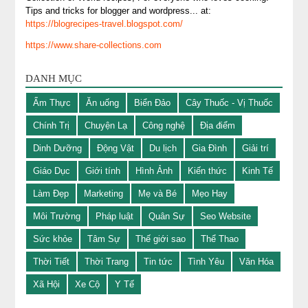
Tips and tricks for blogger and wordpress... at:
https://blogrecipes-travel.blogspot.com/
https://www.share-collections.com
DANH MỤC
Ẩm Thực
Ăn uống
Biển Đảo
Cây Thuốc - Vị Thuốc
Chính Trị
Chuyện Lạ
Công nghệ
Địa điểm
Dinh Dưỡng
Động Vật
Du lịch
Gia Đình
Giải trí
Giáo Dục
Giới tính
Hình Ảnh
Kiến thức
Kinh Tế
Làm Đẹp
Marketing
Mẹ và Bé
Mẹo Hay
Môi Trường
Pháp luật
Quân Sự
Seo Website
Sức khỏe
Tâm Sự
Thế giới sao
Thể Thao
Thời Tiết
Thời Trang
Tin tức
Tình Yêu
Văn Hóa
Xã Hội
Xe Cộ
Y Tế