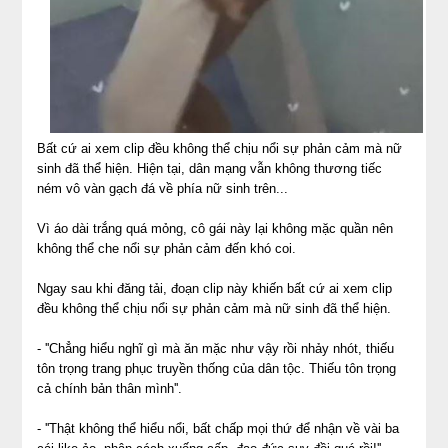
Bất cứ ai xem clip đều không thể chịu nổi sự phản cảm mà nữ
sinh đã thể hiện. Hiện tại, dân mạng vẫn không thương tiếc
ném vô vàn gạch đá về phía nữ sinh trên...
Vì áo dài trắng quá mỏng, cô gái này lại không mặc quần nên
không thể che nổi sự phản cảm đến khó coi.
Ngay sau khi đăng tải, đoạn clip này khiến bất cứ ai xem clip
đều không thể chịu nổi sự phản cảm mà nữ sinh đã thể hiện.
- ''Chẳng hiểu nghĩ gì mà ăn mặc như vậy rồi nhảy nhót, thiếu
tôn trọng trang phục truyền thống của dân tộc. Thiếu tôn trọng
cả chính bản thân mình''.
- ''Thật không thể hiểu nổi, bất chấp mọi thứ để nhận về vài ba