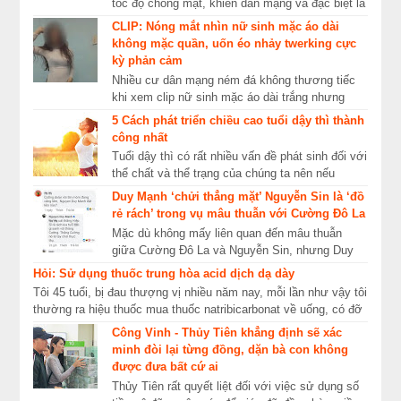
tốc độ chóng mặt, khiến dân mạng và đặc biệt là
các bậc phụ huynh sốc nặng. Những ngày gần
CLIP: Nóng mắt nhìn nữ sinh mặc áo dài
...
không mặc quần, uốn éo nhảy twerking cực
kỳ phản cảm
Nhiều cư dân mạng ném đá không thương tiếc
khi xem clip nữ sinh mặc áo dài trắng nhưng
không chịu mặc quần, uốn éo nhảy điệu twerking
5 Cách phát triển chiều cao tuổi dậy thì thành
vô cù...
công nhất
Tuổi dậy thì có rất nhiều vấn đề phát sinh đối với
thể chất và thể trạng của chúng ta nên nếu
chúng ta có sự đầu tư cho giai đoạn mang tính
Duy Mạnh ‘chửi thẳng mặt’ Nguyễn Sin là ‘đồ
...
rẻ rách’ trong vụ mâu thuẫn với Cường Đô La
Mặc dù không mấy liên quan đến mâu thuẫn
giữa Cường Đô La và Nguyễn Sin, nhưng Duy
Mạnh lại khá gay gắt khi nhắc đến sự việc. Vừa
Hỏi: Sử dụng thuốc trung hòa acid dịch dạ dày
qua, ồn ...
Tôi 45 tuổi, bị đau thượng vị nhiều năm nay, mỗi lần như vậy tôi
thường ra hiệu thuốc mua thuốc natribicarbonat về uống, có đỡ
đau lúc dùng ...
Công Vinh - Thủy Tiên khẳng định sẽ xác
minh đòi lại từng đồng, dặn bà con không
được đưa bất cứ ai
Thủy Tiên rất quyết liệt đối với việc sử dụng số