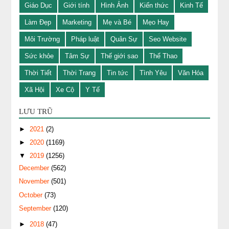
Giáo Dục
Giới tính
Hình Ảnh
Kiến thức
Kinh Tế
Làm Đẹp
Marketing
Mẹ và Bé
Mẹo Hay
Môi Trường
Pháp luật
Quân Sự
Seo Website
Sức khỏe
Tâm Sự
Thế giới sao
Thể Thao
Thời Tiết
Thời Trang
Tin tức
Tình Yêu
Văn Hóa
Xã Hội
Xe Cộ
Y Tế
LƯU TRŨ
►
2021
(2)
►
2020
(1169)
▼
2019
(1256)
December
(562)
November
(501)
October
(73)
September
(120)
►
2018
(47)