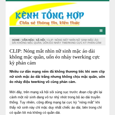
HOME
/
VĂN HÓA
/
XÃ HỘI
/
CLIP: NÓNG MẮT NHÌN NỮ SINH MẶC ÁO
DÀI KHÔNG MẶC QUẦN, UỐN ÉO NHẢY TWERKING CỰC KỲ PHẢN CẢM
CLIP: Nóng mắt nhìn nữ sinh mặc áo dài
không mặc quần, uốn éo nhảy twerking cực
kỳ phản cảm
Nhiều cư dân mạng ném đá không thương tiếc khi xem clip
nữ sinh mặc áo dài trắng nhưng không chịu mặc quần, uốn
éo nhảy điệu twerking vô cùng phản cảm.
Mới đây, trên mạng xã hội sôi sùng sục trước đoạn clip ghi lại
cảnh một nữ sinh đang vô tư nhỷ nhót trong bộ áo dài truyền
thống. Tuy nhiên, cộng đông mạng lại cực kỳ "nóng mắt" khi
thấy nữ sinh này chỉ mặc duy nhất chiếc áo dài, bên trong chỉ
có quần lót mà không có quần dài.