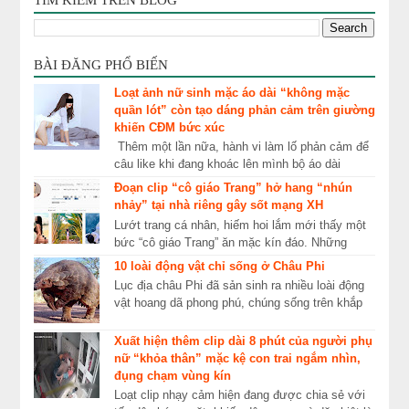
BÀI ĐĂNG PHỔ BIẾN
Loạt ảnh nữ sinh mặc áo dài “không mặc
quần lót” còn tạo dáng phản cảm trên giường
khiến CĐM bức xúc
Thêm một lần nữa, hành vi làm lố phản cảm để
câu like khi đang khoác lên mình bộ áo dài
truyền thống lại khiến khổ chủ nhận về cái kết ê
Đoạn clip “cô giáo Trang” hở hang “nhún
ch...
nhảy” tại nhà riêng gây sốt mạng XH
Lướt trang cá nhân, hiếm hoi lắm mới thấy một
bức “cô giáo Trang” ăn mặc kín đáo. Những
ngày qua, mạng xã hội xôn xao về cái tên “cô
10 loài động vật chỉ sống ở Châu Phi
giáo Tr...
Lục địa châu Phi đã sản sinh ra nhiều loài động
vật hoang dã phong phú, chúng sống trên khắp
các sa mạc, thảo nguyên, thung lũng lớn và
rừn...
Xuất hiện thêm clip dài 8 phút của người phụ
nữ “khỏa thân” mặc kệ con trai ngắm nhìn,
đụng chạm vùng kín
Loạt clip nhạy cảm hiện đang được chia sẻ với