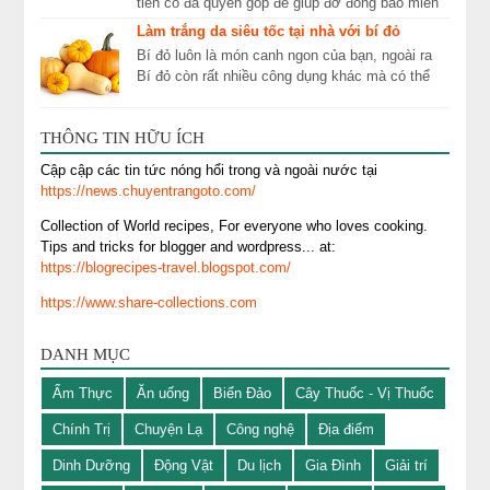
tiền cô đã quyên góp để giúp đỡ đồng bào miền
Trung đang gặp khó khăn. Thủy Tiên khẳng
Làm trắng da siêu tốc tại nhà với bí đỏ
định...
Bí đỏ luôn là món canh ngon của bạn, ngoài ra
Bí đỏ còn rất nhiều công dụng khác mà có thể
bạn chưa biết. Trong đó có làm đẹp đấy, cùng
tìm ...
THÔNG TIN HỮU ÍCH
Cập cập các tin tức nóng hổi trong và ngoài nước tại
https://news.chuyentrangoto.com/
Collection of World recipes, For everyone who loves cooking.
Tips and tricks for blogger and wordpress... at:
https://blogrecipes-travel.blogspot.com/
https://www.share-collections.com
DANH MỤC
Ẩm Thực
Ăn uống
Biển Đảo
Cây Thuốc - Vị Thuốc
Chính Trị
Chuyện Lạ
Công nghệ
Địa điểm
Dinh Dưỡng
Động Vật
Du lịch
Gia Đình
Giải trí