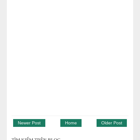
Newer Post
Home
Older Post
TÌM KIẾM TRÊN BLOG