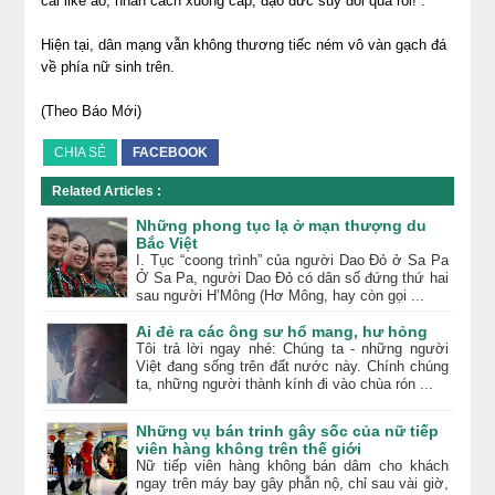
cái like ảo, nhân cách xuống cấp, đạo đức suy đồi quá rồi!''.
Hiện tại, dân mạng vẫn không thương tiếc ném vô vàn gạch đá
về phía nữ sinh trên.
(Theo Báo Mới)
CHIA SẺ
FACEBOOK
Related Articles :
Những phong tục lạ ở mạn thượng du
Bắc Việt
I. Tục “coong trình” của người Dao Đỏ ở Sa Pa
Ở Sa Pa, người Dao Đỏ có dân số đứng thứ hai
sau người H’Mông (Hơ Mông, hay còn gọi ...
Ai đẻ ra các ông sư hổ mang, hư hỏng
Tôi trả lời ngay nhé: Chúng ta - những người
Việt đang sống trên đất nước này. Chính chúng
ta, những người thành kính đi vào chùa rón ...
Những vụ bán trinh gây sốc của nữ tiếp
viên hàng không trên thế giới
Nữ tiếp viên hàng không bán dâm cho khách
ngay trên máy bay gây phẫn nộ, chỉ sau vài giờ,