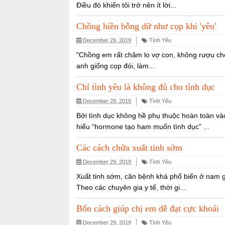
Điều đó khiến tôi trở nên ít lời...
Chồng hiền bỗng dữ như cọp khi 'yêu'
December 29, 2019
Tình Yêu
"Chồng em rất chăm lo vợ con, không rượu chè,
anh giống cọp đói, làm...
Chỉ tình yêu là không đủ cho tình dục
December 29, 2019
Tình Yêu
Bởi tình dục không hề phụ thuộc hoàn toàn vào
hiểu “hormone tạo ham muốn tình dục” ...
Các cách chữa xuất tinh sớm
December 29, 2019
Tình Yêu
Xuất tinh sớm, căn bệnh khá phổ biến ở nam giớ
Theo các chuyên gia y tế, thời gi...
Bốn cách giúp chị em dễ đạt cực khoái
December 29, 2019
Tình Yêu