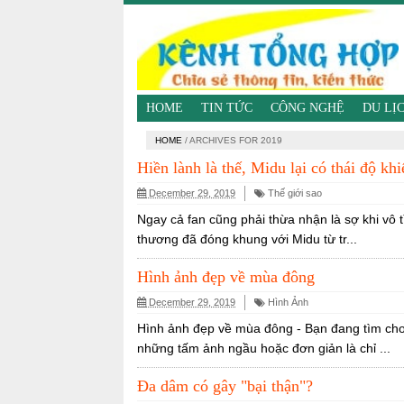
HOME
TIN TỨC
CÔNG NGHỆ
DU LỊ
HOME
/
ARCHIVES FOR 2019
Hiền lành là thế, Midu lại có thái độ kh
December 29, 2019
Thế giới sao
Ngay cả fan cũng phải thừa nhận là sợ khi vô 
thương đã đóng khung với Midu từ tr...
Hình ảnh đẹp về mùa đông
December 29, 2019
Hình Ảnh
Hình ảnh đẹp về mùa đông - Bạn đang tìm cho
những tấm ảnh ngầu hoặc đơn giản là chỉ ...
Đa dâm có gây "bại thận"?