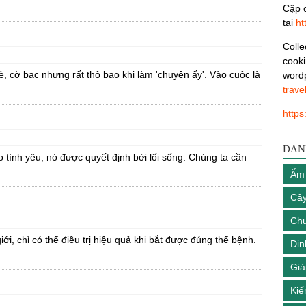
Cập c
tại
ht
Colle
cooki
 cờ bạc nhưng rất thô bạo khi làm 'chuyện ấy'. Vào cuộc là
wordp
trave
https
DAN
 tình yêu, nó được quyết định bởi lối sống. Chúng ta cần
Ẩm
Cây
Chu
i, chỉ có thể điều trị hiệu quả khi bắt được đúng thể bệnh.
Di
Giải
Kiế