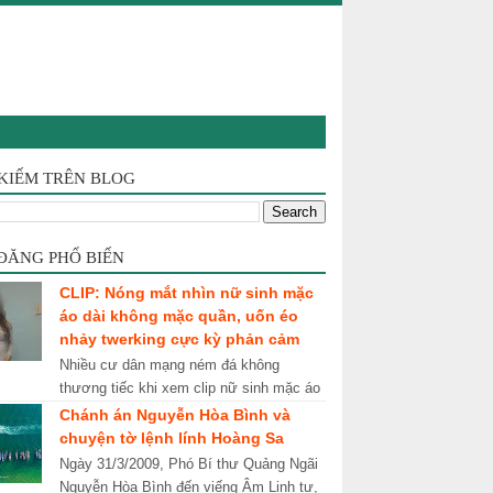
 KIẾM TRÊN BLOG
 ĐĂNG PHỔ BIẾN
CLIP: Nóng mắt nhìn nữ sinh mặc
áo dài không mặc quần, uốn éo
nhảy twerking cực kỳ phản cảm
Nhiều cư dân mạng ném đá không
thương tiếc khi xem clip nữ sinh mặc áo
dài trắng nhưng không chịu mặc quần,
Chánh án Nguyễn Hòa Bình và
uốn éo nhảy điệu twerking vô cù...
chuyện tờ lệnh lính Hoàng Sa
Ngày 31/3/2009, Phó Bí thư Quảng Ngãi
Nguyễn Hòa Bình đến viếng Âm Linh tự,