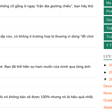
Mẹ 
những cố gắng ở ngay "trận địa giường chiếu", bạn hãy thử
Phá
Sức
Th
cấp cứu, có không ít trường hợp bị thương vì dùng "đồ chơi
Tìn
Y T
LƯU
►
2
nhé. Bạn đã thể hiện sự ham muốn của mình qua từng ánh
►
2
▼
2
Dec
Nov
. Dù nó không bảo vệ được 100% nhưng nó là hiệu quả nhất,
Octo
Sept