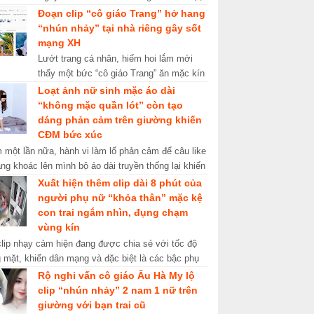
nơi thờ những anh linh Lý Sơn hy sinh
Đoạn clip “cô giáo Trang” hở hang
kh...
“nhún nhảy” tại nhà riêng gây sốt
mạng XH
Lướt trang cá nhân, hiếm hoi lắm mới
thấy một bức “cô giáo Trang” ăn mặc kín
đáo. Những ngày qua, mạng xã hội xôn
Loạt ảnh nữ sinh mặc áo dài
xao về cái tên “cô giáo Tr...
“không mặc quần lót” còn tạo
dáng phản cảm trên giường khiến
CĐM bức xúc
một lần nữa, hành vi làm lố phản cảm để câu like
ang khoác lên mình bộ áo dài truyền thống lại khiến
hủ nhận về cái kết ê ch...
Xuất hiện thêm clip dài 8 phút của
người phụ nữ “khỏa thân” mặc kệ
con trai ngắm nhìn, đụng chạm
vùng kín
clip nhạy cảm hiện đang được chia sẻ với tốc độ
 mặt, khiến dân mạng và đặc biệt là các bậc phụ
 sốc nặng. Những ngày gần ...
Rộ nghi vấn cô giáo Âu Hà My lộ
clip “nhún nhảy” 2 nam 1 nữ trên
giường với bạn trai cũ