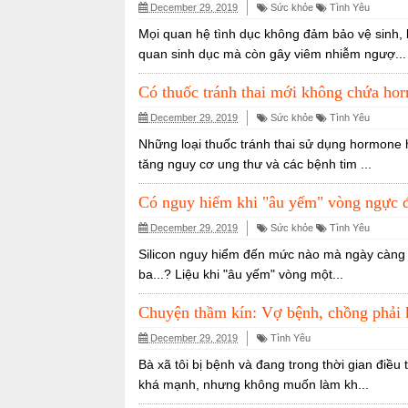
December 29, 2019
Sức khỏe
Tình Yêu
Mọi quan hệ tình dục không đảm bảo vệ sinh, 
quan sinh dục mà còn gây viêm nhiễm ngượ...
Có thuốc tránh thai mới không chứa h
December 29, 2019
Sức khỏe
Tình Yêu
Những loại thuốc tránh thai sử dụng hormone h
tăng nguy cơ ung thư và các bệnh tim ...
Có nguy hiểm khi "âu yếm" vòng ngực đ
December 29, 2019
Sức khỏe
Tình Yêu
Silicon nguy hiểm đến mức nào mà ngày càng 
ba...? Liệu khi "âu yếm" vòng một...
Chuyện thầm kín: Vợ bệnh, chồng phải 
December 29, 2019
Tình Yêu
Bà xã tôi bị bệnh và đang trong thời gian điều 
khá mạnh, nhưng không muốn làm kh...