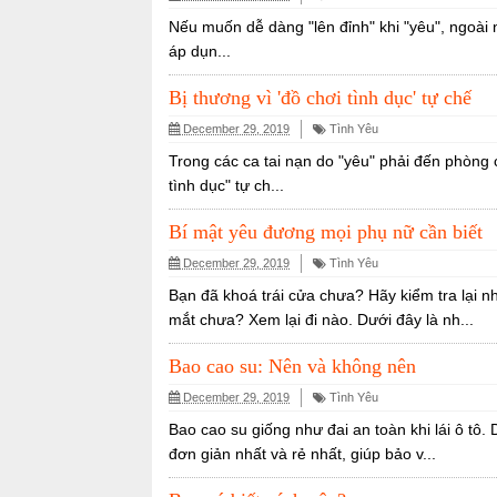
Nếu muốn dễ dàng "lên đỉnh" khi "yêu", ngoài 
áp dụn...
Bị thương vì 'đồ chơi tình dục' tự chế
December 29, 2019
Tình Yêu
Trong các ca tai nạn do "yêu" phải đến phòng 
tình dục" tự ch...
Bí mật yêu đương mọi phụ nữ cần biết
December 29, 2019
Tình Yêu
Bạn đã khoá trái cửa chưa? Hãy kiểm tra lại 
mắt chưa? Xem lại đi nào. Dưới đây là nh...
Bao cao su: Nên và không nên
December 29, 2019
Tình Yêu
Bao cao su giống như đai an toàn khi lái ô tô
đơn giản nhất và rẻ nhất, giúp bảo v...