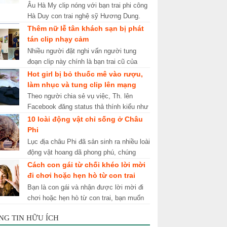
Âu Hà My clip nóng với bạn trai phi công
Hà Duy con trai nghệ sỹ Hương Dung.
Clip nóng của hot girl cô giáo quốc dân
Thêm nữ lễ tân khách sạn bị phát
Âu Hà My với bạn trai H...
tán clip nhạy cảm
Nhiều người đặt nghi vấn người tung
đoạn clip này chính là bạn trai cũ của
như lễ tân trong khách sạn. Mới đây, trên
Hot girl bị bỏ thuốc mê vào rượu,
mạng xã hội tiếp tục...
làm nhục và tung clip lên mạng
Theo người chia sẻ vụ việc, Th. lên
Facebook đăng status thả thính kiểu như
đang ế và không có ai chở đi chơi ngày
10 loài động vật chỉ sống ở Châu
tết. Thấy Th. vừa xinh, c...
Phi
Lục địa châu Phi đã sản sinh ra nhiều loài
động vật hoang dã phong phú, chúng
sống trên khắp các sa mạc, thảo nguyên,
Cách con gái từ chối khéo lời mời
thung lũng lớn và rừn...
đi chơi hoặc hẹn hò từ con trai
Bạn là con gái và nhận được lời mời đi
chơi hoặc hẹn hò từ con trai, bạn muốn
từ chối nhưng không biết phải xử lý như
NG TIN HỮU ÍCH
thế nào. Kiến thức tu...