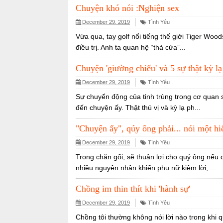
Chuyện khó nói :Nghiện sex
December 29, 2019
Tình Yêu
Vừa qua, tay golf nổi tiếng thế giới Tiger Woo
điều trị. Anh ta quan hệ “thả cửa”...
Chuyện 'giường chiếu' và 5 sự thật kỳ lạ
December 29, 2019
Tình Yêu
Sự chuyển động của tinh trùng trong cơ quan 
đến chuyện ấy. Thật thú vị và kỳ lạ ph...
"Chuyện ấy", qúy ông phải... nói một h
December 29, 2019
Tình Yêu
Trong chăn gối, sẽ thuận lợi cho quý ông nếu
nhiều nguyên nhân khiến phụ nữ kiệm lời, ...
Chồng im thin thít khi 'hành sự'
December 29, 2019
Tình Yêu
Chồng tôi thường không nói lời nào trong khi q