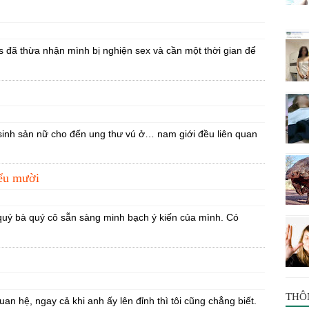
ds đã thừa nhận mình bị nghiện sex và cần một thời gian để
sinh sản nữ cho đến ung thư vú ở… nam giới đều liên quan
iểu mười
 quý bà quý cô sẵn sàng minh bạch ý kiến của mình. Có
THÔ
uan hệ, ngay cả khi anh ấy lên đỉnh thì tôi cũng chẳng biết.