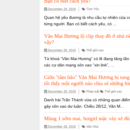
Bạn có biết cách yêu?
December 29, 2019
Tình Yêu
Quan hệ yêu đương là nhu cầu tự nhiên của co
từng người. Bạn có biết cách yêu, có ...
Văn Mai Hương lộ clip thay đồ ở nhà r
vậy?
December 28, 2019
Thế giới sao
Từ khoá “Văn Mai Hương” có lẽ đang tăng tần s
các cư dân mạng xôn xao “xin link”, ...
Giữa "tâm bão" Văn Mai Hương bị tung c
tôi thấy một người nào chia sẻ những hì
December 28, 2019
Pháp luật
Thế giới sao
Danh hài Trấn Thành vừa có những quan điểm 
gây xôn xao dư luận. Chiều 28/12, Văn M...
Mùng 1 sớm mai, hotgirl mặc váy xẻ đùi
December 28, 2019
Văn Hóa