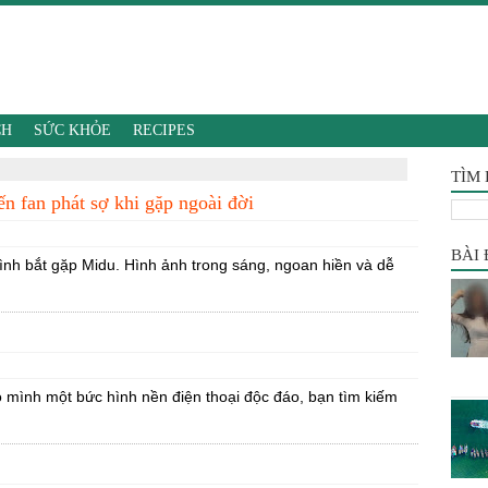
CH
SỨC KHỎE
RECIPES
TÌM
iến fan phát sợ khi gặp ngoài đời
BÀI
tình bắt gặp Midu. Hình ảnh trong sáng, ngoan hiền và dễ
 mình một bức hình nền điện thoại độc đáo, bạn tìm kiếm