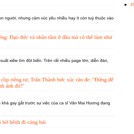
►
2
n người, nhưng cảm xúc yêu nhiều hay ít còn tuỳ thuộc vào
iêng: Đạo đức và nhân tâm ở đâu mà có thể làm như
uất кіếм tìm đột biến. Trên rất nhiều page lớn, diễn đàn,
lip riêng tư, Trấn Thành bức xúc răn đe: "Đừng để
nh ảnh đó!"
khá gay gắt trước sự việc của ca sĩ Văn Mai Hương đang
 hớ hênh đi cúng bái