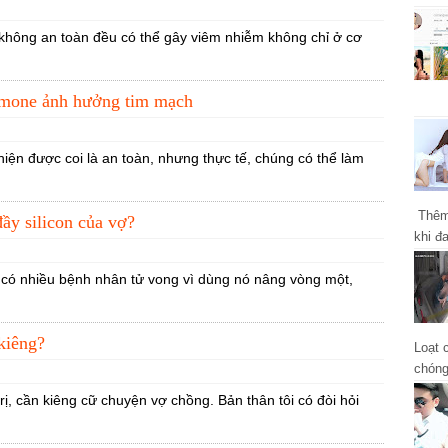
không an toàn đều có thể gây viêm nhiễm không chỉ ở cơ
ormone ảnh hưởng tim mạch
iện được coi là an toàn, nhưng thực tế, chúng có thể làm
Thêm 
ầy silicon của vợ?
khi đ
khổ c
có nhiều bệnh nhân tử vong vì dùng nó nâng vòng một,
kiêng?
Loạt 
chóng
huynh
trị, cần kiêng cữ chuyện vợ chồng. Bản thân tôi có đòi hỏi