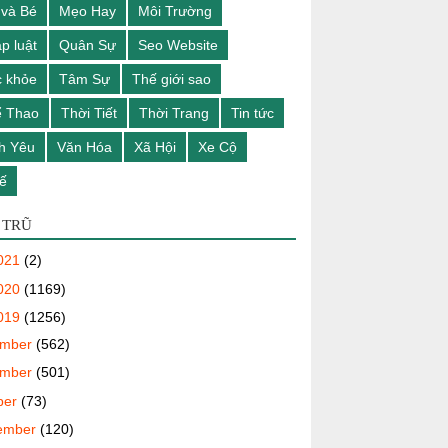
và Bé
Mẹo Hay
Môi Trường
p luật
Quân Sự
Seo Website
 khỏe
Tâm Sự
Thế giới sao
ể Thao
Thời Tiết
Thời Trang
Tin tức
h Yêu
Văn Hóa
Xã Hội
Xe Cộ
ế
 TRŨ
021
(2)
020
(1169)
019
(1256)
ember
(562)
ember
(501)
ber
(73)
ember
(120)