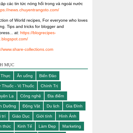
ập các tin tức nóng hổi trong và ngoài nước
tps://news.chuyentrangoto.com/
ction of World recipes, For everyone who loves
ng. Tips and tricks for blogger and
ress... at:
https://blogrecipes-
l.blogspot.com/
://www.share-collections.com
H MỤC
 Thực
Ăn uống
Biển Đảo
 Thuốc - Vị Thuốc
Chính Trị
yện Lạ
Công nghệ
Địa điểm
nh Dưỡng
Động Vật
Du lịch
Gia Đình
 trí
Giáo Dục
Giới tính
Hình Ảnh
n thức
Kinh Tế
Làm Đẹp
Marketing