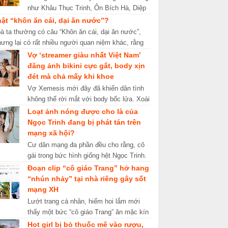
như Khâu Thục Trinh, Ôn Bích Hà, Diệp
Tử My … từng khiến nam giới xao xuyến
hật “khôn ăn cái, dại ăn nước”?
khi trút bỏ trang phục, kh...
à ta thường có câu “Khôn ăn cái, dại ăn nước”,
hưng lại có rất nhiều người quan niệm khác, rằng
ầm thịt, hầm xương... các chấ...
Vợ ‘streamer giàu nhất Việt Nam’
đăng ảnh bikini cực gắt, body xịn
đét mà chả mấy khi khoe
Vợ Xemesis mới đây đã khiến dân tình
không thể rời mắt với body bốc lửa. Xoài
Non (tên thật là Phạm Thuỳ Trang, sinh
Loạt ảnh nóng được cho là của
năm 2002) không còn là ...
Ngọc Trinh đang bị phát tán trên
mạng xã hội?
Cư dân mạng đa phần đều cho rằng, cô
gái trong bức hình giống hệt Ngọc Trinh.
Mới đây, một vài bức hình khỏa thân lộ
Đoạn clip “cô giáo Trang” hở hang
nguyên vòng 1 được cho ...
“nhún nhảy” tại nhà riêng gây sốt
mạng XH
Lướt trang cá nhân, hiếm hoi lắm mới
thấy một bức “cô giáo Trang” ăn mặc kín
đáo. Những ngày qua, mạng xã hội xôn
Hot girl bị bỏ thuốc mê vào rượu,