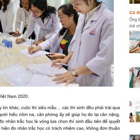
Có t
Ông b
thế n
khi h
Việt Nam 2020.
tín khác, cuộc thi siêu mẫu… các thí sinh đều phải trải qua
người hiểu nôm na, căn phòng ấy sẽ giúp họ đo lại cân nặng,
đo nhân trắc học là vòng lựa chọn thí sinh đầu tiên để quyết
c hiện đo nhân trắc học có trách nhiệm cao, không đơn thuần