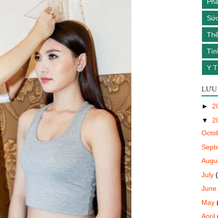
Phá
Sức
Th
Tìn
Y T
LƯU
►
2
▼
2
Octo
Sept
Augu
July
Jun
May
April