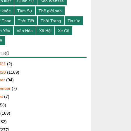
p luật
Quân Sự
Seo Website
 khỏe
Tâm Sự
Thế giới sao
ể Thao
Thời Tiết
Thời Trang
Tin tức
h Yêu
Văn Hóa
Xã Hội
Xe Cộ
ế
 TRŨ
021
(2)
020
(1169)
ber
(94)
ember
(7)
st
(7)
(58)
e
(169)
(82)
(277)