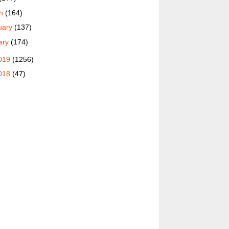
ch
(164)
uary
(137)
ary
(174)
019
(1256)
018
(47)