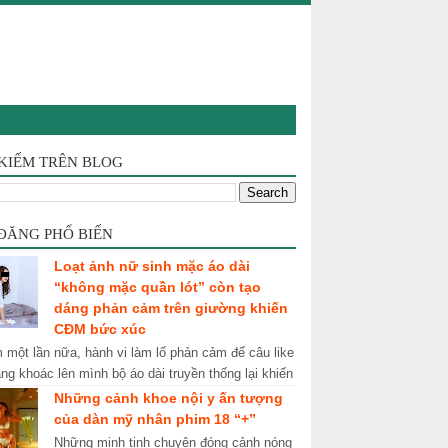
 KIẾM TRÊN BLOG
 ĐĂNG PHỔ BIẾN
Loạt ảnh nữ sinh mặc áo dài
“không mặc quần lót” còn tạo
dáng phản cảm trên giường khiến
CĐM bức xúc
một lần nữa, hành vi làm lố phản cảm để câu like
ang khoác lên mình bộ áo dài truyền thống lại khiến
hủ nhận về cái kết ê ch...
Những cảnh khoe nội y ấn tượng
của dàn mỹ nhân phim 18 “+”
Những minh tinh chuyên đóng cảnh nóng