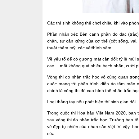
Các thí sinh không thể chơi chiêu khi vào phò
Phần nhận xét: Bên cạnh phần đo đạc (trắc)
chân, sự cân xứng của cơ thể (cột sống, vai,
thuật thẩm mỹ, các vết/hình xăm.
Về yếu tố để có gương mặt cân đối: tỷ lệ mũi
cao… mắt không quá nhiều bạch nhãn, cười p
Vòng thi đo nhân trắc học vô cùng quan trọng
quốc mang tới phần trình diễn áo tắm mãn n
chính là vòng thi đề cao hình thể nhân trắc họ
Loại thẳng tay nếu phát hiện thí sinh gian dối.
Trong cuộc thi Hoa hậu Việt Nam 2020, ban tổ
sau vòng thi đo nhân trắc học. Trưởng ban t
vẻ đẹp tự nhiên của nhan sắc Việt. Vì vậy, ba
sửa.