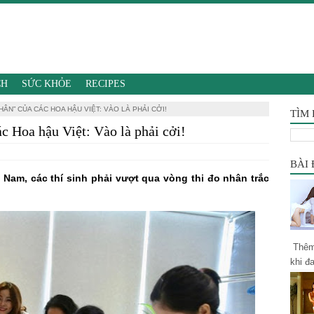
CH
SỨC KHỎE
RECIPES
ÂN” CỦA CÁC HOA HẬU VIỆT: VÀO LÀ PHẢI CỞI!
TÌM
ác Hoa hậu Việt: Vào là phải cởi!
BÀI
 Nam, các thí sinh phải vượt qua vòng thi đo nhân trắc
Thêm 
khi đ
khổ c