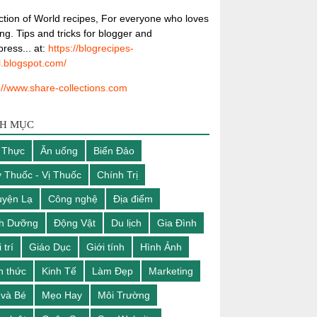
ction of World recipes, For everyone who loves
ng. Tips and tricks for blogger and
ress... at:
https://blogrecipes-
l.blogspot.com/
://www.share-collections.com
H MỤC
 Thực
Ăn uống
Biển Đảo
 Thuốc - Vị Thuốc
Chính Trị
yện Lạ
Công nghệ
Địa điểm
nh Dưỡng
Động Vật
Du lịch
Gia Đình
 trí
Giáo Dục
Giới tính
Hình Ảnh
n thức
Kinh Tế
Làm Đẹp
Marketing
và Bé
Mẹo Hay
Môi Trường