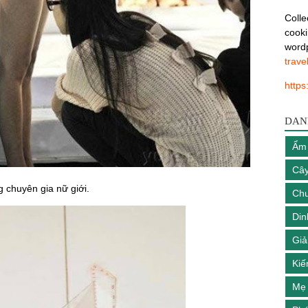
Colle
cooki
wordp
trave
https
DAN
Ẩm
Cây
g chuyên gia nữ giới.
Chu
Di
Giải
Kiế
Mẹ 