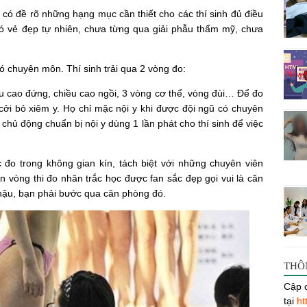
 có đề rõ những hạng mục cần thiết cho các thí sinh đủ điều
 có vẻ đẹp tự nhiên, chưa từng qua giải phẫu thẩm mỹ, chưa
ó chuyên môn. Thí sinh trải qua 2 vòng đo:
u cao đứng, chiều cao ngồi, 3 vòng cơ thể, vòng đùi… Để đo
 cởi bỏ xiêm y. Họ chỉ mặc nội y khi được đội ngũ có chuyên
chủ động chuẩn bị nội y dùng 1 lần phát cho thí sinh để việc
c đo trong không gian kín, tách biệt với những chuyên viên
n vòng thi đo nhân trắc học được fan sắc đẹp gọi vui là căn
 hậu, bạn phải bước qua căn phòng đó.
THÔ
Cập c
tại
ht