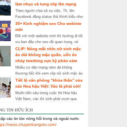
xao về cái tên “cô giáo Tr...
làm nhục và tung clip lên mạng
Theo người chia sẻ vụ việc, Th. lên
Facebook đăng status thả thính kiểu như
đang ế và không có ai chở đi chơi ngày
35+ Kinh nghiệm seo Cho webiste
tết. Thấy Th. vừa xinh, c...
mới
Đối với một website mới thì hướng đi tối
ưu ban đầu cho seo rất quan trọng, nó
ảnh hưởng đến kết quả lâu dài sau này
CLIP: Nóng mắt nhìn nữ sinh mặc
đối với sự phát triển c...
áo dài không mặc quần, uốn éo
nhảy twerking cực kỳ phản cảm
Nhiều cư dân mạng ném đá không
thương tiếc khi xem clip nữ sinh mặc áo
dài trắng nhưng không chịu mặc quần,
Tiết lộ căn phòng “khỏa thân” của
uốn éo nhảy điệu twerking vô cù...
các Hoa hậu Việt: Vào là phải cởi!
Muốn tiến sâu trong cuộc thi Hoa hậu
Việt Nam, các thí sinh phải vượt qua
vòng thi đo nhân trắc học. Đội ngũ bác sĩ
NG TIN HỮU ÍCH
đo nhân trắc học của Hoa...
ập các tin tức nóng hổi trong và ngoài nước
tps://news.chuyentrangoto.com/