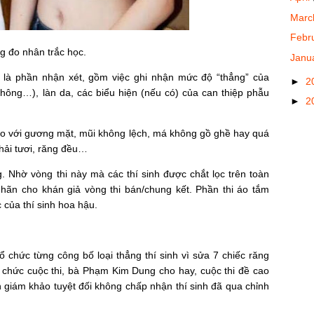
Mar
Febr
ng đo nhân trắc học.
Janu
 là phần nhận xét, gồm việc ghi nhận mức độ “thẳng” của
►
2
 hông…), làn da, các biểu hiện (nếu có) của can thiệp phẫu
►
2
 so với gương mặt, mũi không lệch, má không gồ ghề hay quá
hải tươi, răng đều…
. Nhờ vòng thi này mà các thí sinh được chắt lọc trên toàn
hãn cho khán giả vòng thi bán/chung kết. Phần thi áo tắm
c của thí sinh hoa hậu.
 chức từng công bố loại thẳng thí sinh vì sửa 7 chiếc răng
ổ chức cuộc thi, bà Phạm Kim Dung cho hay, cuộc thi đề cao
n giám khảo tuyệt đối không chấp nhận thí sinh đã qua chỉnh