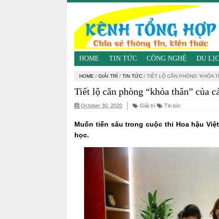
HOME
TIN TỨC
CÔNG NGHỆ
DU LỊ
HOME
/
GIẢI TRÍ
/
TIN TỨC
/
TIẾT LỘ CĂN PHÒNG “KHỎA TH
Tiết lộ căn phòng “khỏa thân” của c
October 30, 2020
Giải trí
Tin tức
Muốn tiến sâu trong cuộc thi Hoa hậu Việt
học.