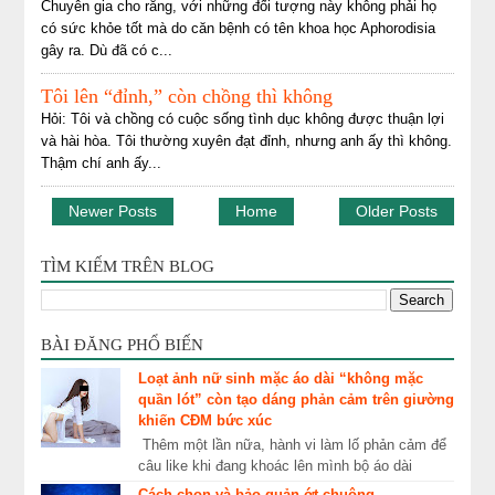
Chuyên gia cho rằng, với những đối tượng này không phải họ
có sức khỏe tốt mà do căn bệnh có tên khoa học Aphorodisia
gây ra. Dù đã có c...
Tôi lên “đỉnh,” còn chồng thì không
Hỏi: Tôi và chồng có cuộc sống tình dục không được thuận lợi
và hài hòa. Tôi thường xuyên đạt đỉnh, nhưng anh ấy thì không.
Thậm chí anh ấy...
Newer Posts
Home
Older Posts
TÌM KIẾM TRÊN BLOG
BÀI ĐĂNG PHỔ BIẾN
Loạt ảnh nữ sinh mặc áo dài “không mặc
quần lót” còn tạo dáng phản cảm trên giường
khiến CĐM bức xúc
Thêm một lần nữa, hành vi làm lố phản cảm để
câu like khi đang khoác lên mình bộ áo dài
truyền thống lại khiến khổ chủ nhận về cái kết ê
Cách chọn và bảo quản ớt chuông