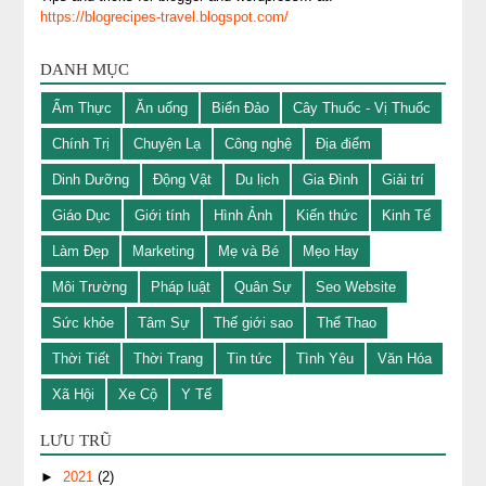
https://blogrecipes-travel.blogspot.com/
DANH MỤC
Ẩm Thực
Ăn uống
Biển Đảo
Cây Thuốc - Vị Thuốc
Chính Trị
Chuyện Lạ
Công nghệ
Địa điểm
Dinh Dưỡng
Động Vật
Du lịch
Gia Đình
Giải trí
Giáo Dục
Giới tính
Hình Ảnh
Kiến thức
Kinh Tế
Làm Đẹp
Marketing
Mẹ và Bé
Mẹo Hay
Môi Trường
Pháp luật
Quân Sự
Seo Website
Sức khỏe
Tâm Sự
Thế giới sao
Thể Thao
Thời Tiết
Thời Trang
Tin tức
Tình Yêu
Văn Hóa
Xã Hội
Xe Cộ
Y Tế
LƯU TRŨ
►
2021
(2)