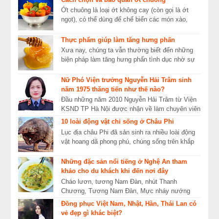
ch...
Ớt chuông là loại ớt không cay (còn gọi là ớt
ngọt), có thể dùng để chế biến các món xào,
nướng… đa dạng và phong phú cho bữa ăn gia
đình, ...
Thực phẩm giúp làm tăng hưng phấn
Xưa nay, chúng ta vẫn thường biết đến những
biện pháp làm tăng hưng phấn tình dục nhờ sự
phát triển của các ngành khoa học hiện đại. Tuy
nh...
Nữ Phó Viện trưởng Nguyễn Hải Trâm sinh
năm 1975 thăng tiến như thế nào?
Đầu những năm 2010 Nguyễn Hải Trâm từ Viện
KSND TP Hà Nội được nhận về làm chuyên viên
vụ 1 Ban Nội Chính Trung ương. Hơn một năm
10 loài động vật chỉ sống ở Châu Phi
công tác...
Lục địa châu Phi đã sản sinh ra nhiều loài động
vật hoang dã phong phú, chúng sống trên khắp
các sa mạc, thảo nguyên, thung lũng lớn và
rừn...
Những đặc sản nổi tiếng ở Nghệ An tham
khảo cho du khách khi đến nơi đây
Cháo lươn, tương Nam Đàn, nhút Thanh
Chương, Tương Nam Đàn, Mực nháy nướng
Cửa Lò, Nước mắm Cửa Hội… là những món ăn
Đồng phục Việt Nam, Nhật, Hàn, Thái Lan có
đặc sản rất nên thử kh...
vẻ đẹp gì khác biệt?