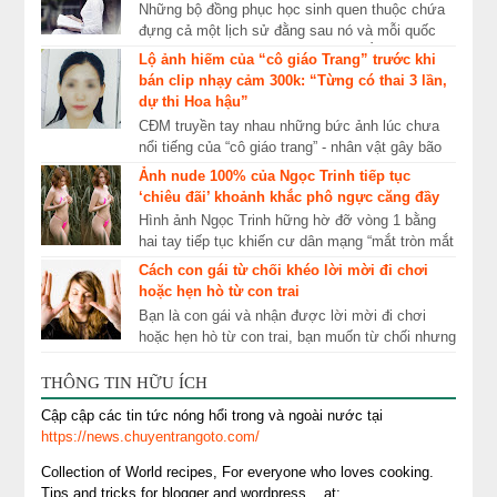
Những bộ đồng phục học sinh quen thuộc chứa
đựng cả một lịch sử đằng sau nó và mỗi quốc
gia đều có thiết kế của riêng mình. Áo dài không
Lộ ảnh hiếm của “cô giáo Trang” trước khi
...
bán clip nhạy cảm 300k: “Từng có thai 3 lần,
dự thi Hoa hậu”
CĐM truyền tay nhau những bức ảnh lúc chưa
nổi tiếng của “cô giáo trang” - nhân vật gây bão
MXH những ngày qua. Mượn danh xưng “cô
Ảnh nude 100% của Ngọc Trinh tiếp tục
giáo Tran...
‘chiêu đãi’ khoảnh khắc phô ngực căng đầy
Hình ảnh Ngọc Trinh hững hờ đỡ vòng 1 bằng
hai tay tiếp tục khiến cư dân mạng “mắt tròn mắt
dẹt”. Thời gian gần đây, Ngọc Trinh liên tục ...
Cách con gái từ chối khéo lời mời đi chơi
hoặc hẹn hò từ con trai
Bạn là con gái và nhận được lời mời đi chơi
hoặc hẹn hò từ con trai, bạn muốn từ chối nhưng
không biết phải xử lý như thế nào. Kiến thức
tu...
THÔNG TIN HỮU ÍCH
Cập cập các tin tức nóng hổi trong và ngoài nước tại
https://news.chuyentrangoto.com/
Collection of World recipes, For everyone who loves cooking.
Tips and tricks for blogger and wordpress... at: