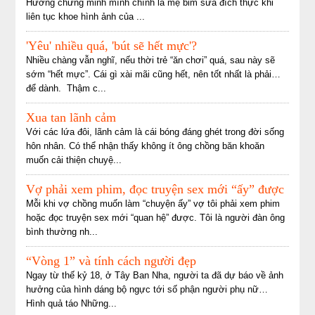
Hương chứng minh mình chính là mẹ bỉm sữa đích thực khi
liên tục khoe hình ảnh của ...
'Yêu' nhiều quá, 'bút sẽ hết mực'?
Nhiều chàng vẫn nghĩ, nếu thời trẻ “ăn chơi” quá, sau này sẽ
sớm “hết mực”. Cái gì xài mãi cũng hết, nên tốt nhất là phải…
để dành. Thậm c...
Xua tan lãnh cảm
Với các lứa đôi, lãnh cảm là cái bóng đáng ghét trong đời sống
hôn nhân. Có thể nhận thấy không ít ông chồng băn khoăn
muốn cải thiện chuyệ...
Vợ phải xem phim, đọc truyện sex mới “ấy” được
Mỗi khi vợ chồng muốn làm “chuyện ấy” vợ tôi phải xem phim
hoặc đọc truyện sex mới “quan hệ” được. Tôi là người đàn ông
bình thường nh...
“Vòng 1” và tính cách người đẹp
Ngay từ thế kỷ 18, ở Tây Ban Nha, người ta đã dự báo về ảnh
hưởng của hình dáng bộ ngực tới số phận người phụ nữ…
Hình quả táo Những...