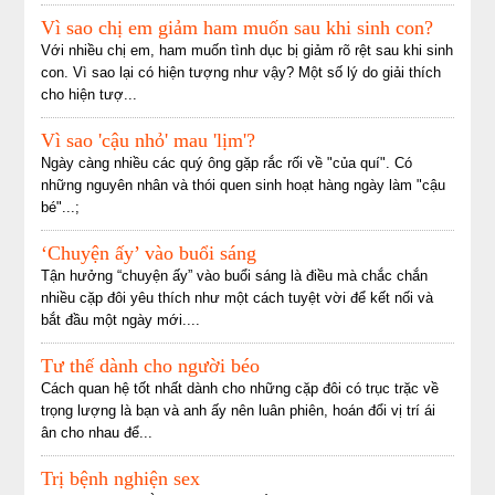
Vì sao chị em giảm ham muốn sau khi sinh con?
Với nhiều chị em, ham muốn tình dục bị giảm rõ rệt sau khi sinh
con. Vì sao lại có hiện tượng như vậy? Một số lý do giải thích
cho hiện tượ...
Vì sao 'cậu nhỏ' mau 'lịm'?
Ngày càng nhiều các quý ông gặp rắc rối về "của quí". Có
những nguyên nhân và thói quen sinh hoạt hàng ngày làm "cậu
bé"...;
‘Chuyện ấy’ vào buổi sáng
Tận hưởng “chuyện ấy” vào buổi sáng là điều mà chắc chắn
nhiều cặp đôi yêu thích như một cách tuyệt vời để kết nối và
bắt đầu một ngày mới....
Tư thế dành cho người béo
Cách quan hệ tốt nhất dành cho những cặp đôi có trục trặc về
trọng lượng là bạn và anh ấy nên luân phiên, hoán đổi vị trí ái
ân cho nhau để...
Trị bệnh nghiện sex