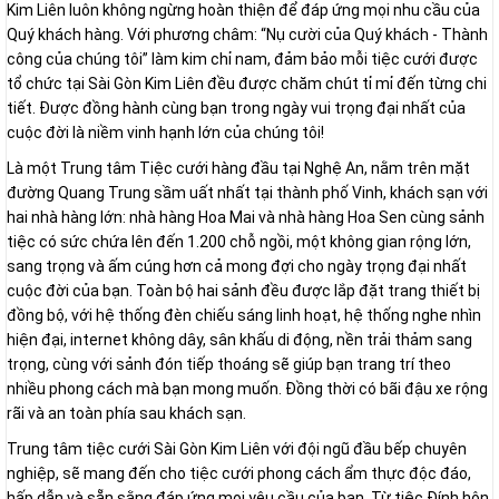
Kim Liên luôn không ngừng hoàn thiện để đáp ứng mọi nhu cầu của
Quý khách hàng. Với phương châm: “Nụ cười của Quý khách - Thành
công của chúng tôi” làm kim chỉ nam, đảm bảo mỗi tiệc cưới được
tổ chức tại Sài Gòn Kim Liên đều được chăm chút tỉ mỉ đến từng chi
tiết. Được đồng hành cùng bạn trong ngày vui trọng đại nhất của
cuộc đời là niềm vinh hạnh lớn của chúng tôi!
Là một Trung tâm Tiệc cưới hàng đầu tại Nghệ An, nằm trên mặt
đường Quang Trung sầm uất nhất tại thành phố Vinh, khách sạn với
hai nhà hàng lớn: nhà hàng Hoa Mai và nhà hàng Hoa Sen cùng sảnh
tiệc có sức chứa lên đến 1.200 chỗ ngồi, một không gian rộng lớn,
sang trọng và ấm cúng hơn cả mong đợi cho ngày trọng đại nhất
cuộc đời của bạn. Toàn bộ hai sảnh đều được lắp đặt trang thiết bị
đồng bộ, với hệ thống đèn chiếu sáng linh hoạt, hệ thống nghe nhìn
hiện đại, internet không dây, sân khấu di động, nền trải thảm sang
trọng, cùng với sảnh đón tiếp thoáng sẽ giúp bạn trang trí theo
nhiều phong cách mà bạn mong muốn. Đồng thời có bãi đậu xe rộng
rãi và an toàn phía sau khách sạn.
Trung tâm tiệc cưới Sài Gòn Kim Liên với đội ngũ đầu bếp chuyên
nghiệp, sẽ mang đến cho tiệc cưới phong cách ẩm thực độc đáo,
hấp dẫn và sẵn sằng đáp ứng mọi yêu cầu của bạn. Từ tiệc Đính hôn,