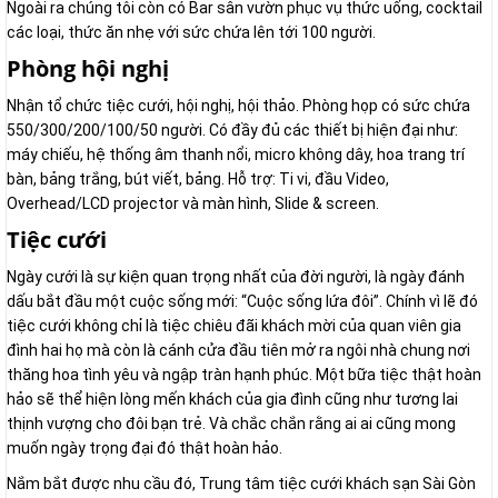
Ngoài ra chúng tôi còn có Bar sân vườn phục vụ thức uống, cocktail
các loại, thức ăn nhẹ với sức chứa lên tới 100 người.
Phòng hội nghị
Nhận tổ chức tiệc cưới, hội nghị, hội thảo. Phòng họp có sức chứa
550/300/200/100/50 người. Có đầy đủ các thiết bị hiện đại như:
máy chiếu, hệ thống âm thanh nổi, micro không dây, hoa trang trí
bàn, bảng trắng, bút viết, bảng. Hỗ trợ: Ti vi, đầu Video,
Overhead/LCD projector và màn hình, Slide & screen.
Tiệc cưới
Ngày cưới là sự kiện quan trọng nhất của đời người, là ngày đánh
dấu bắt đầu một cuộc sống mới: “Cuộc sống lứa đôi”. Chính vì lẽ đó
tiệc cưới không chỉ là tiệc chiêu đãi khách mời của quan viên gia
đình hai họ mà còn là cánh cửa đầu tiên mở ra ngôi nhà chung nơi
thăng hoa tình yêu và ngập tràn hạnh phúc. Một bữa tiệc thật hoàn
hảo sẽ thể hiện lòng mến khách của gia đình cũng như tương lai
thịnh vượng cho đôi bạn trẻ. Và chắc chắn rằng ai ai cũng mong
muốn ngày trọng đại đó thật hoàn hảo.
Nắm bắt được nhu cầu đó, Trung tâm tiệc cưới khách sạn Sài Gòn