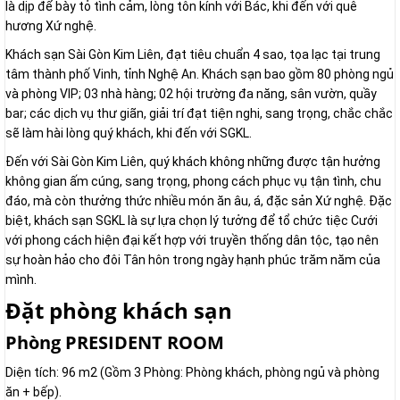
là dịp để bày tỏ tình cảm, lòng tôn kính với Bác, khi đến với quê
hương Xứ nghệ.
Khách sạn Sài Gòn Kim Liên, đạt tiêu chuẩn 4 sao, tọa lạc tại trung
tâm thành phố Vinh, tỉnh Nghệ An. Khách sạn bao gồm 80 phòng ngủ
và phòng VIP; 03 nhà hàng; 02 hội trường đa năng, sân vườn, quầy
bar; các dịch vụ thư giãn, giải trí đạt tiện nghi, sang trọng, chắc chắc
sẽ làm hài lòng quý khách, khi đến với SGKL.
Đến với Sài Gòn Kim Liên, quý khách không những được tận hưởng
không gian ấm cúng, sang trọng, phong cách phục vụ tận tình, chu
đáo, mà còn thưởng thức nhiều món ăn âu, á, đặc sản Xứ nghệ. Đặc
biệt, khách sạn SGKL là sự lựa chọn lý tưởng để tổ chức tiệc Cưới
với phong cách hiện đại kết hợp với truyền thống dân tộc, tạo nên
sự hoàn hảo cho đôi Tân hôn trong ngày hạnh phúc trăm năm của
mình.
Đặt phòng khách sạn
Phòng PRESIDENT ROOM
Diện tích: 96 m2 (Gồm 3 Phòng: Phòng khách, phòng ngủ và phòng
ăn + bếp).