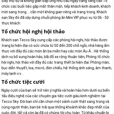
Đây thự sự là không gian đáp ứng nhu cầu ngày càng tăng cao Tổ
chức các buổi tiệc gặp mặt thân mật, tiếp khách kinh doanh, khách
mời sang trọng ... cần một không gian riêng và trang trọng. Khách
sạn Sky đỏ đã xây dựng chuỗi phòng ăn Mini VIP phục vụ từ 06 - 50
thực khách.
Tổ chức hội nghị hội thảo
Khách sạn Tecco Sky cung cấp các phòng hội nghị, hội thảo được
trang bị hiện đại có sức chứa từ 50 đến 200 chỗ ngồi, nhà hàng ẩm
thực với đầy đủ các món ăn ba miền hay các món Âu-Á… Hệ thống
dịch vụ bổ sung hoàn hảo, bãi đỗ xe rộng thuận tiện, Phòng tổ chức
hội nghị, hội thảo với đầy đủ các trang thiết bị hiện đại: Phông màn,
bục diễn thuyết, loa, micrô, đèn chiếu; hệ thống ánh sáng, âm thanh,
máy lạnh v.v...
Tổ chức tiệc cưới
Ngày cưới của bạn sẽ trở nên ý nghĩa và hoàn hảo hơn dưới sự biến
tấu điệu nghệ của các chuyên gia tiệc cưới giàu kinh nghiệm tại
Tecco Sky. Đôi bạn chỉ cần chọn một sảnh cưới thật sang trọng và
cùng người thân, bạn bè trải qua những khoảnh khắc đẹp nhất của
cuộc đời, tất cả còn lại đã có chúng tôi chu toàn. Từ khâu chuẩn bị