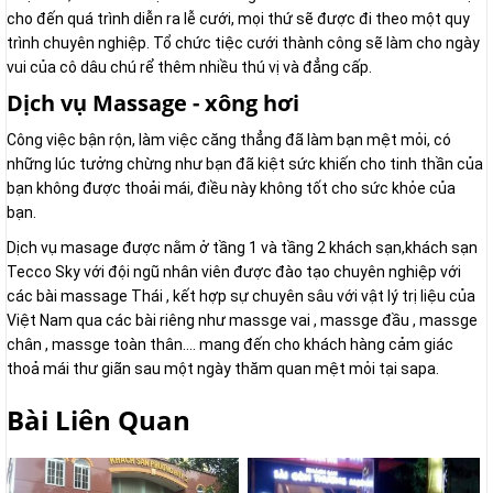
cho đến quá trình diễn ra lễ cưới, mọi thứ sẽ được đi theo một quy
trình chuyên nghiệp. Tổ chức tiệc cưới thành công sẽ làm cho ngày
vui của cô dâu chú rể thêm nhiều thú vị và đẳng cấp.
Dịch vụ Massage - xông hơi
Công việc bận rộn, làm việc căng thẳng đã làm bạn mệt mỏi, có
những lúc tưởng chừng như bạn đã kiệt sức khiến cho tinh thần của
bạn không được thoải mái, điều này không tốt cho sức khỏe của
bạn.
Dịch vụ masage được nằm ở tầng 1 và tầng 2 khách sạn,khách sạn
Tecco Sky với đội ngũ nhân viên được đào tạo chuyên nghiệp với
các bài massage Thái , kết hợp sự chuyên sâu với vật lý trị liệu của
Việt Nam qua các bài riêng như massge vai , massge đầu , massge
chân , massge toàn thân…. mang đến cho khách hàng cảm giác
thoả mái thư giãn sau một ngày thăm quan mệt mỏi tại sapa.
Bài Liên Quan