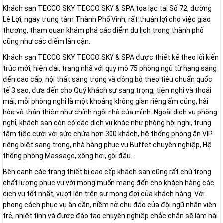
Khách sạn TECCO SKY TECCO SKY & SPA tọa lạc tại Số 72, đường
Lê Lợi, ngay trung tâm Thành Phố Vinh, rất thuận lợi cho việc giao
thương, tham quan khám phá các điểm du lịch trong thành phố
cũng như các điểm lân cận.
Khách sạn TECCO SKY TECCO SKY & SPA được thiết kế theo lối kiến
trúc mới, hiện đại, trang nhã với quy mô 75 phòng ngủ từ hạng sang
đến cao cấp, nội thất sang trọng và đồng bộ theo tiêu chuẩn quốc
tế 3 sao, đưa đến cho Quý khách sự sang trọng, tiện nghi và thoải
mái, mỗi phòng nghỉ là một khoảng không gian riêng ấm cúng, hài
hòa và thân thiện như chính ngôi nhà của mình. Ngoài dịch vụ phòng
nghỉ, khách sạn còn có các dịch vụ khác như phòng hội nghị, trung
tâm tiệc cưới với sức chứa hơn 300 khách, hệ thống phòng ăn VIP
riêng biệt sang trọng, nhà hàng phục vụ Buffet chuyên nghiệp, Hệ
thống phòng Massage, xông hơi, gội đầu...
Bên cạnh các trang thiết bị cao cấp khách sạn cũng rất chú trọng
chất lượng phục vụ với mong muốn mang đến cho khách hàng các
dịch vụ tốt nhất, vượt lên trên sự mong đợi của khách hàng. Với
phong cách phục vụ ân cần, niềm nở chu đáo của đội ngũ nhân viên
trẻ, nhiệt tình và được đào tạo chuyên nghiệp chắc chắn sẽ làm hài