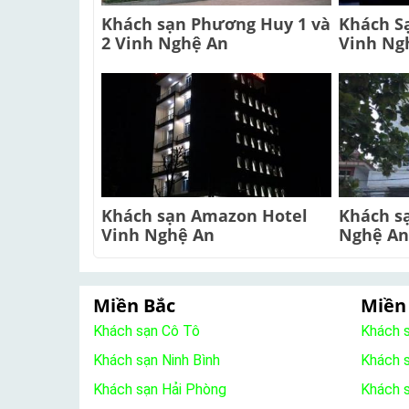
Khách sạn Phương Huy 1 và
Khách S
2 Vinh Nghệ An
Vinh Ng
Khách sạn Amazon Hotel
Khách sạ
Vinh Nghệ An
Nghệ An
Miền Bắc
Miền
Khách sạn Cô Tô
Khách 
Khách sạn Ninh Bình
Khách 
Khách sạn Hải Phòng
Khách 