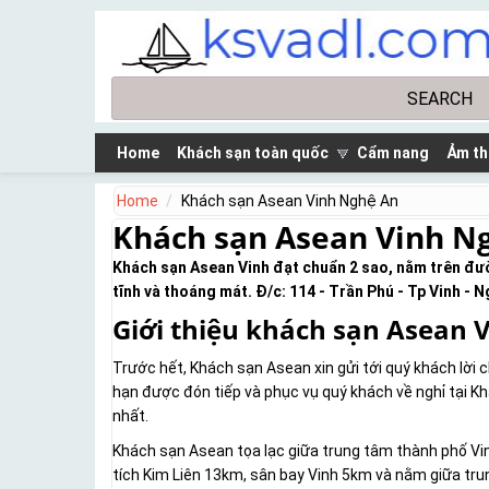
Skip to main content
Search
Search form
Home
Khách sạn toàn quốc
Cẩm nang
Ảm th
Home
Khách sạn Asean Vinh Nghệ An
Khách sạn Asean Vinh N
Khách sạn Asean Vinh đạt chuẩn 2 sao, nằm trên đườ
tĩnh và thoáng mát. Đ/c: 114 - Trần Phú - Tp Vinh - 
Giới thiệu khách sạn Asean 
Trước hết, Khách sạn Asean xin gửi tới quý khách lời 
hạn được đón tiếp và phục vụ quý khách về nghỉ tại Kh
nhất.
Khách sạn Asean tọa lạc giữa trung tâm thành phố Vin
tích Kim Liên 13km, sân bay Vinh 5km và nằm giữa trun