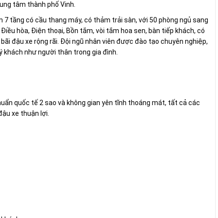
rung tâm thành phố Vinh.
m 7 tầng có cầu thang máy, có thảm trải sàn, với 50 phòng ngủ sang
, Điều hòa, Điện thoại, Bồn tắm, vòi tắm hoa sen, bàn tiếp khách, có
bãi đậu xe rộng rãi. Đội ngũ nhân viên được đào tạo chuyên nghiệp,
uý khách như người thân trong gia đình.
chuẩn quốc tế 2 sao và không gian yên tĩnh thoáng mát, tất cả các
ậu xe thuận lợi.