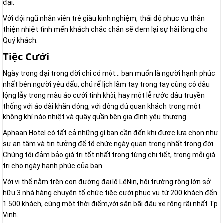
đại.
Với đội ngũ nhân viên trẻ giàu kinh nghiệm, thái độ phục vụ thân
thiện nhiệt tình mến khách chắc chắn sẽ đem lại sự hài lòng cho
Quý khách.
Tiệc Cưới
Ngày trọng đại trong đời chỉ có một… bạn muốn là người hạnh phúc
nhất bên người yêu dấu, chú rể lịch lãm tay trong tay cùng cô dâu
lộng lẫy trong màu áo cưới tinh khôi, hay một lễ rước dâu truyền
thống với áo dài khăn đóng, với đông đủ quan khách trong một
không khí náo nhiệt và quây quần bên gia đình yêu thương.
Aphaan Hotel có tất cả những gì bạn cần đến khi được lựa chọn như
sự an tâm và tin tưởng để tổ chức ngày quan trọng nhất trong đời.
Chúng tôi đảm bảo giá trị tốt nhất trong từng chi tiết, trong mỗi giá
trị cho ngày hạnh phúc của bạn.
Với vị thế nằm trên con đường đại lộ LêNin, hội trường rộng lớn sở
hữu 3 nhà hàng chuyên tổ chức tiệc cưới phục vụ từ 200 khách đến
1.500 khách, cùng một thời điểm,với sân bãi đậu xe rộng rãi nhất Tp
Vinh.