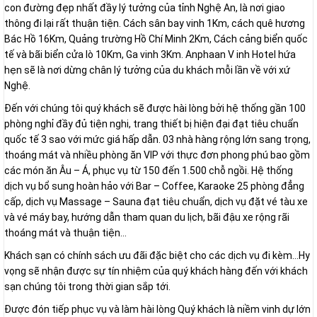
con đường đẹp nhất đầy lý tưởng của tỉnh Nghệ An, là nơi giao
thông đi lại rất thuận tiện. Cách sân bay vinh 1Km, cách quê hương
Bác Hồ 16Km, Quảng trường Hồ Chí Minh 2Km, Cách cảng biển quốc
tế và bãi biển cửa lò 10Km, Ga vinh 3Km. Anphaan V inh Hotel hứa
hẹn sẽ là nơi dừng chân lý tưởng của du khách mỗi lần về với xứ
Nghệ.
Đến với chúng tôi quý khách sẽ được hài lòng bởi hệ thống gần 100
phòng nghỉ đầy đủ tiện nghi, trang thiết bị hiện đại đạt tiêu chuẩn
quốc tế 3 sao với mức giá hấp dẫn. 03 nhà hàng rộng lớn sang trọng,
thoáng mát và nhiều phòng ăn VIP với thực đơn phong phú bao gồm
các món ăn Âu – Á, phục vụ từ 150 đến 1.500 chỗ ngồi. Hệ thống
dịch vụ bổ sung hoàn hảo với Bar – Coffee, Karaoke 25 phòng đẳng
cấp, dịch vụ Massage – Sauna đạt tiêu chuẩn, dịch vụ đặt vé tàu xe
và vé máy bay, hướng dẫn tham quan du lịch, bãi đậu xe rộng rãi
thoáng mát và thuận tiện…
Khách sạn có chính sách ưu đãi đặc biệt cho các dịch vụ đi kèm…Hy
vọng sẽ nhận được sự tín nhiệm của quý khách hàng đến với khách
sạn chúng tôi trong thời gian sắp tới.
Được đón tiếp phục vụ và làm hài lòng Quý khách là niềm vinh dự lớn