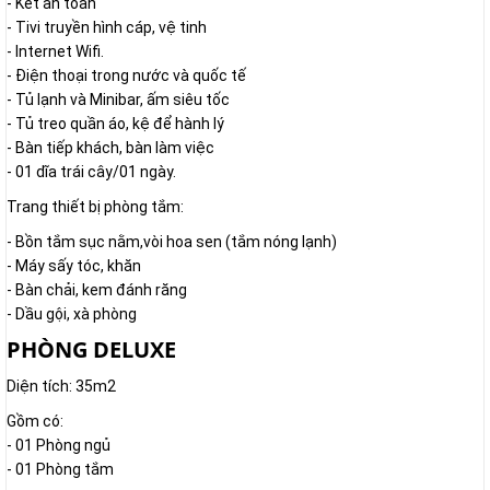
- Két an toàn
- Tivi truyền hình cáp, vệ tinh
- Internet Wifi.
- Điện thoại trong nước và quốc tế
- Tủ lạnh và Minibar, ấm siêu tốc
- Tủ treo quần áo, kệ để hành lý
- Bàn tiếp khách, bàn làm việc
- 01 dĩa trái cây/01 ngày.
Trang thiết bị phòng tắm:
- Bồn tắm sục nằm,vòi hoa sen (tắm nóng lạnh)
- Máy sấy tóc, khăn
- Bàn chải, kem đánh răng
- Dầu gội, xà phòng
PHÒNG DELUXE
Diện tích: 35m2
Gồm có:
- 01 Phòng ngủ
- 01 Phòng tắm