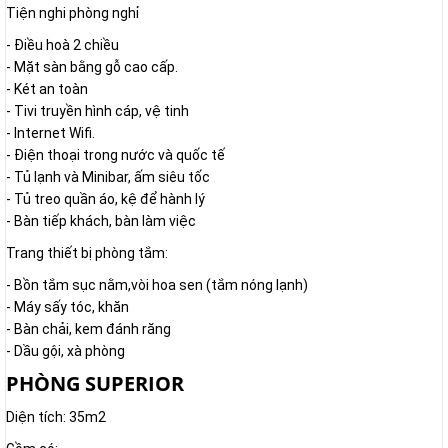
Tiện nghi phòng nghỉ
- Điều hoà 2 chiều
- Mặt sàn bằng gỗ cao cấp.
- Két an toàn
- Tivi truyền hình cáp, vệ tinh
- Internet Wifi.
- Điện thoại trong nước và quốc tế
- Tủ lạnh và Minibar, ấm siêu tốc
- Tủ treo quần áo, kệ để hành lý
- Bàn tiếp khách, bàn làm việc
Trang thiết bị phòng tắm:
- Bồn tắm sục nằm,vòi hoa sen (tắm nóng lạnh)
- Máy sấy tóc, khăn
- Bàn chải, kem đánh răng
- Dầu gội, xà phòng
PHÒNG SUPERIOR
Diện tích: 35m2