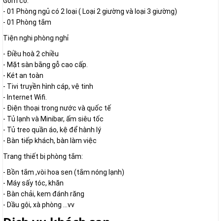
Gồm có:
- 01 Phòng ngủ có 2 loại ( Loại 2 giường và loại 3 giường)
- 01 Phòng tắm
Tiện nghi phòng nghỉ
- Điều hoà 2 chiều
- Mặt sàn bằng gỗ cao cấp.
- Két an toàn
- Tivi truyền hình cáp, vệ tinh
- Internet Wifi.
- Điện thoại trong nước và quốc tế
- Tủ lạnh và Minibar, ấm siêu tốc
- Tủ treo quần áo, kệ để hành lý
- Bàn tiếp khách, bàn làm việc
Trang thiết bị phòng tắm:
- Bồn tắm ,vòi hoa sen (tắm nóng lạnh)
- Máy sấy tóc, khăn
- Bàn chải, kem đánh răng
- Dầu gội, xà phòng ...vv