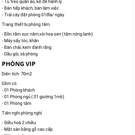
- Tủ treo quần áo, kệ để hành lý
- Bàn tiếp khách, bàn làm việc
- Trái cây đặt phòng 01đĩa/ ngày.
Trang thiết bị phòng tắm:
- Bồn tắm sục nằm,vòi hoa sen (tắm nóng lạnh)
- Máy sấy tóc, khăn
- Bàn chải, kem đánh răng
- Dầu gội, xà phòng
PHÒNG VIP
Diện tích: 70m2
Gồm có:
- 01 Phòng khách
- 01 Phòng ngủ ( 01 giường 1m6)
- 01 Phòng tắm
Tiện nghi phòng nghỉ
- Điều hoà 2 chiều
- Mặt sàn bằng gỗ cao cấp.