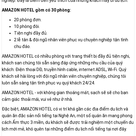
nghiệp. Đây là điểm đến yêu thích của những khách hay đi du lịch.
AMAZON HOTEL gồm có 30 phòng:
20 phòng đơn.
10 phòng đôi.
Tiện nghi đầy đủ.
2 lễ tân & đội ngũ nhân viên phục vụ chuyên nghiệp tận tình
chu đáo.
AMAZON HOTEL có nhiều phòng với trang thiết bị đầy đủ tiện nghi,
khách sạn chúng tôi sẵn sàng đáp ứng những nhu cầu của quý
khách: Điện thoại DĐ, truyền hình cable, internet ADSL, Wi-Fi. Quý
khách sẽ hài lòng với đội ngũ nhân viên chuyên nghiệp, chúng tôi
luôn sẵn sàng tận tình phục vụ quý khách 24/24.
AMAZON HOTEL - với không gian thoáng mát, sạch sẽ sẽ cho bạn
cảm giác thoải mái, vui vẻ như ở nhà.
Đặc biệt, AMAZON HOTEL có vị trí khá gần các địa điểm du lịch và
quán ăn đặc sản nổi tiếng tại Nghệ An, một số quán ăn mang phong
cách Ẩm thực 3 miền, du khách sẽ được trải nghiệm một chuyến du
lịch mới mẻ, khó quên tại những điểm du lịch nổi tiếng tại nơi đây.