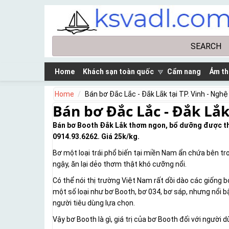
Skip to main content
Search
Search form
Home
Khách sạn toàn quốc
Cẩm nang
Ảm th
Home
Bán bơ Đắc Lắc - Đắk Lắk tại TP. Vinh - Nghệ
Bán bơ Đắc Lắc - Đắk Lắk
Bán bơ Booth Đắk Lắk thơm ngon, bổ dưỡng được thu 
0914.93.6262. Giá 25k/kg.
Bơ một loại trái phổ biến tại miền Nam ẩn chứa bên tron
ngậy, ăn lại dẻo thơm thật khó cưỡng nổi.
Có thể nói thị trường Việt Nam rất dồi dào các giống 
một số loại như bơ Booth, bơ 034, bơ sáp, nhưng nổi 
người tiêu dùng lựa chọn.
Vậy bơ Booth là gì, giá trị của bơ Booth đối với người 