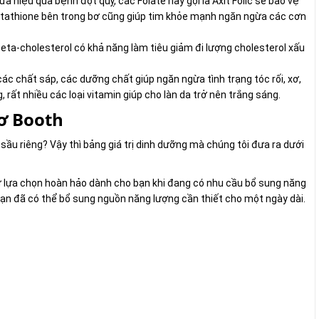
a hiệu quả bệnh đột quỵ, các Folate hay gọi là Axit Folic sẽ bảo vệ
lutathione bên trong bơ cũng giúp tim khỏe mạnh ngăn ngừa các cơn
ta-cholesterol có khả năng làm tiêu giảm đi lượng cholesterol xấu
ác chất sáp, các dưỡng chất giúp ngăn ngừa tình trạng tóc rối, xơ,
 rất nhiều các loại vitamin giúp cho làn da trở nên trắng sáng.
bơ Booth
sầu riêng? Vậy thì bảng giá trị dinh dưỡng mà chúng tôi đưa ra dưới
ự lựa chọn hoàn hảo dành cho bạn khi đang có nhu cầu bổ sung năng
à bạn đã có thể bổ sung nguồn năng lượng cần thiết cho một ngày dài.