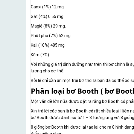
Canxi (1%) 12 mg.
Sắt (4%) 0.55 mg.
Magiê (8%) 29 mg.
Phốt pho (7%) 52 mg.
Kali (10%) 485 mg.
Kẽm (7%).
Với những giá trị dinh dưỡng như trên thì bơ chính là
lượng cho cơ thể.
Bởi lẽ chỉ cần ăn một trái bơ thôi là bạn đã có thể bổ
Phân loại bơ Booth ( bơ Booth
Một vấn đề lớn nữa được đặt ra rằng bơ Booth có phải
Xin trả lời các bạn là bơ Booth có rất nhiều loại. Hiện
bơ Booth được đánh số từ 1 – 8 tương ứng với 8 giống 
8 giống bơ Booth khi được lai tạo lại cho ra 8 hình d
điểm giống nhau.