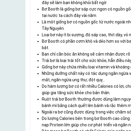
đây sẽ làm bạn không khỏi bất ngờ.
Bơ Booth là giống bơ sáp cực ngon có nguồn gố
tại nước ta cách đây vài năm.
Là một giống bơ có nguồn gốc từ nước ngoài nhưn
Tây Nguyên.
Loại bơ này ít bị sượng, độ sáp cao, thịt dày, 
Bơ Booth có phần cơm khô và dẻo hơn so với bơ 
bật.
Bạn chỉ cần bóc ăn không sẽ cảm nhận được rõ 
Trái bơ là loại trái tốt cho sức khỏe, hẳn điều này
Giống bơ này chứa nhiều loại vitamin và khoáng c
Những dưỡng chất này có tác dụng ngăn ngừa và
mắt, ngăn ngừa ung thư, đột quỵ…
Do hàm lượng bơ có rất nhiều Calories có lợi, c
giúp gia tăng sức khỏe cho bản thân.
Ruột trái bơ Booth thường được dùng làm nguyên
bánh mì bằng cách quết lên bánh và rắc thêm 
Ngoài ra bơ cũng được dùng trong việc chăm só
Do lượng Calories bên trong bơ Booth cao cũng
nạp Protein lớn giúp cho cơ phát triển và ngăn 