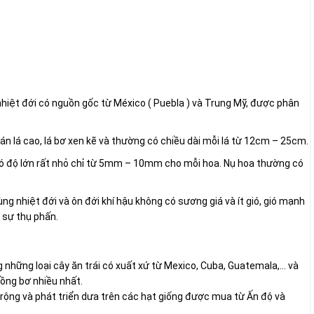
?
nhiệt đới có nguồn gốc từ México ( Puebla ) và Trung Mỹ, được phân
n lá cao, lá bơ xen kẽ và thường có chiều dài mỗi lá từ 12cm – 25cm.
có độ lớn rất nhỏ chỉ từ 5mm – 10mm cho mỗi hoa. Nụ hoa thường có
ùng nhiệt đới và ôn đới khí hậu không có sương giá và ít gió, gió mạnh
 sự thụ phấn.
 những loại cây ăn trái có xuất xứ từ Mexico, Cuba, Guatemala,… và
trồng bơ nhiều nhất.
ng và phát triển dưa trên các hạt giống được mua từ Ấn độ và