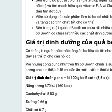
Bên trong bơ Booth có chất Folate giúp ngăn ngừ
não bộ và tim mạch hiệu quả, vitamin E, A và G
đau tim đột quỵ.
Việc sử dụng các sản phẩm làm từ bơ có chất be
và tăng các tinh chất tốt cho cơ thể.
Bên trong ruột quả bơ Booth có chứa rất nhiều c
bơ Booth có chứa rất nhiều các chất dinh dưỡng,
Giá trị dinh dưỡng của quả 
Có không ít người thắc mắc rằng ăn bơ liệu có tốt như 
đây sẽ trả lời cho câu hỏi đó.
Với những công dụng như trên thì bơ Booth chính là s
lượng cho cơ thể, bởi lẽ chỉ cần ăn một trái bơ thôi l
Giá trị dinh dưỡng cho mỗi 100 g bơ Booth (3,5 oz):
Năng lượng 670 kJ (160 kcal).
Cacbohydrat 8.53 g.
Đường 0.66 g.
Chất xơ 6.7 g.