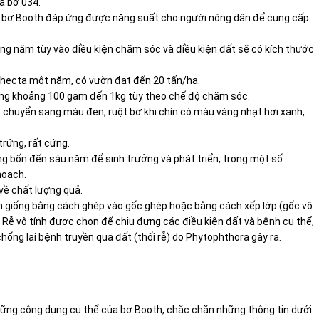
là bơ 034.
ng bơ Booth đáp ứng được năng suất cho người nông dân để cung cấp
ng năm tùy vào điều kiện chăm sóc và điều kiện đất sẽ có kích thước
i hecta một năm, có vườn đạt đến 20 tấn/ha.
ng khoảng 100 gam đến 1kg tùy theo chế độ chăm sóc.
 chuyển sang màu đen, ruột bơ khi chín có màu vàng nhạt hơi xanh,
rứng, rất cứng.
g bốn đến sáu năm để sinh trưởng và phát triển, trong một số
hoạch.
về chất lượng quả.
n giống bằng cách ghép vào gốc ghép hoặc bằng cách xếp lớp (gốc vô
 Rễ vô tính được chọn để chịu đựng các điều kiện đất và bệnh cụ thể,
ống lại bệnh truyền qua đất (thối rễ) do Phytophthora gây ra.
hững công dụng cụ thể của bơ Booth, chắc chắn những thông tin dưới