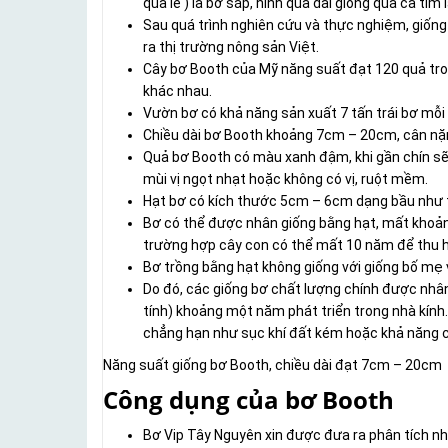
quả lê ) là bơ sáp, hình quả dài giống quả cà tím 
Sau quá trình nghiên cứu và thực nghiệm, giố
ra thị trường nông sản Việt.
Cây bơ Booth của Mỹ năng suất đạt 120 quả tro
khác nhau.
Vườn bơ có khả năng sản xuất 7 tấn trái bơ mỗ
Chiều dài bơ Booth khoảng 7cm – 20cm, cân nặ
Quả bơ Booth có màu xanh đậm, khi gần chín sẽ
mùi vị ngọt nhạt hoặc không có vị, ruột mềm.
Hạt bơ có kích thước 5cm – 6cm dạng bầu như t
Bơ có thể được nhân giống bằng hạt, mất khoản
trường hợp cây con có thể mất 10 năm để thu 
Bơ trồng bằng hạt không giống với giống bố mẹ 
Do đó, các giống bơ chất lượng chính được nhâ
tính) khoảng một năm phát triển trong nhà kính.
chẳng hạn như sục khí đất kém hoặc khả năng ch
Năng suất giống bơ Booth, chiều dài đạt 7cm – 20cm
Công dụng của bơ Booth
Bơ Vip Tây Nguyên xin được đưa ra phân tích n