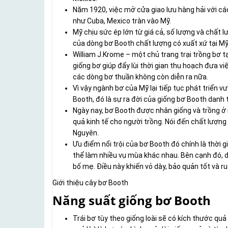
Năm 1920, việc mở cửa giao lưu hàng hải với cá
như Cuba, Mexico tràn vào Mỹ.
Mỹ chịu sức ép lớn từ giá cả, số lượng và chất 
của dòng bơ Booth chất lượng có xuất xứ tại Mỹ
William J.Krome – một chủ trang trại trồng bơ tạ
giống bơ giúp đẩy lùi thời gian thu hoạch đưa v
các dòng bơ thuần không còn diễn ra nữa.
Vì vậy ngành bơ của Mỹ lại tiếp tục phát triển v
Booth, đó là sự ra đời của giống bơ Booth danh 
Ngày nay, bơ Booth được nhân giống và trồng ở r
quả kinh tế cho người trồng. Nói đến chất lượn
Nguyên.
Ưu điểm nổi trội của bơ Booth đó chính là thời 
thể làm nhiều vụ mùa khác nhau. Bên cạnh đó, 
bố mẹ. Điều này khiến vỏ dày, bảo quản tốt và r
Giới thiệu cây bơ Booth
Năng suất giống bơ Booth
Trái bơ tùy theo giống loài sẽ có kích thước quả 