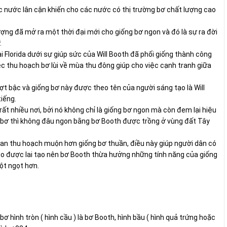
c nước lân cận khiến cho các nước có thị trường bơ chất lượng cao
lượng đã mở ra một thời đại mới cho giống bơ ngon và đó là sự ra đời
.
i Florida dưới sự giúp sức của Will Booth đã phối giống thành công
iệc thu hoạch bơ lùi về mùa thu đông giúp cho việc cạnh tranh giữa
ượt bậc và giống bơ này được theo tên của người sáng tạo là Will
tiếng.
ất nhiều nơi, bởi nó không chỉ là giống bơ ngon mà còn đem lại hiệu
g bơ thì không đâu ngon bằng bơ Booth được trồng ở vùng đất Tây
gian thu hoạch muộn hơn giống bơ thuần, điều này giúp người dân có
do được lai tạo nên bơ Booth thừa hưởng những tính năng của giống
uột ngọt hơn.
bơ hình tròn ( hình cầu ) là bơ Booth, hình bầu ( hình quả trứng hoặc