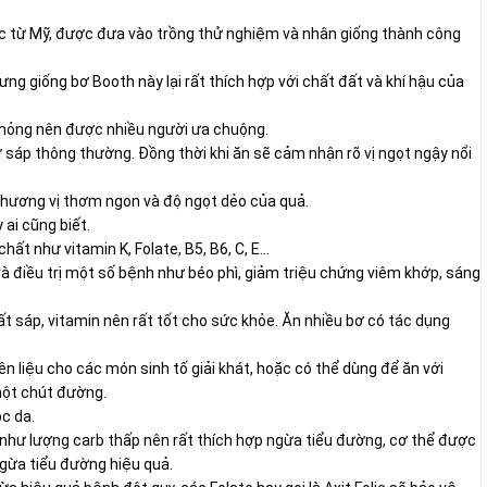
c từ Mỹ, được đưa vào trồng thử nghiệm và nhân giống thành công
g giống bơ Booth này lại rất thích hợp với chất đất và khí hậu của
vỏ mỏng nên được nhiều người ưa chuộng.
sáp thông thường. Đồng thời khi ăn sẽ cảm nhận rõ vị ngọt ngậy nổi
hương vị thơm ngon và độ ngọt dẻo của quả.
 ai cũng biết.
hất như vitamin K, Folate, B5, B6, C, E…
 điều trị một số bệnh như béo phì, giảm triệu chứng viêm khớp, sáng
hất sáp, vitamin nên rất tốt cho sức khỏe. Ăn nhiều bơ có tác dụng
 liệu cho các món sinh tố giải khát, hoặc có thể dùng để ăn với
một chút đường.
c da.
 như lượng carb thấp nên rất thích hợp ngừa tiểu đường, cơ thể được
ngừa tiểu đường hiệu quả.