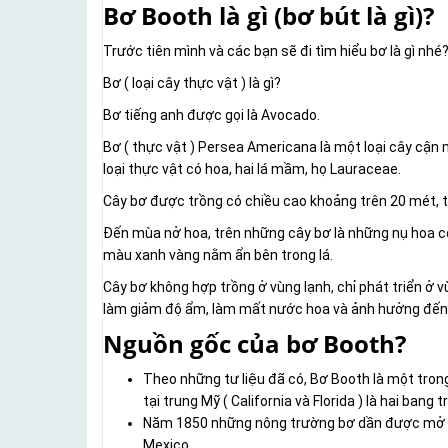
Bơ Booth là gì (bơ bút là gì)?
Trước tiên mình và các bạn sẽ đi tìm hiểu bơ là gì nhé
Bơ ( loại cây thực vật ) là gì?
Bơ tiếng anh được gọi là Avocado.
Bơ ( thực vật ) Persea Americana là một loại cây cận 
loại thực vật có hoa, hai lá mầm, họ Lauraceae.
Cây bơ được trồng có chiều cao khoảng trên 20 mét, tá
Đến mùa nở hoa, trên những cây bơ là những nụ hoa 
màu xanh vàng nằm ẩn bên trong lá.
Cây bơ không hợp trồng ở vùng lạnh, chỉ phát triển ở v
làm giảm độ ẩm, làm mất nước hoa và ảnh hưởng đến
Nguồn gốc của bơ Booth?
Theo những tư liệu đã có, Bơ Booth là một trong
tại trung Mỹ ( California và Florida ) là hai bang 
Năm 1850 những nông trường bơ dần được mở rộ
Mexico.