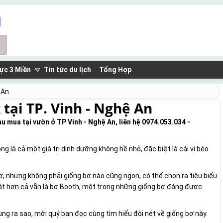
ực 3 Miền
Tin tức du lịch
Tổng Hợp
 An
 tại TP. Vinh - Nghệ An
mua tại vườn ở TP Vinh - Nghệ An, liên hệ 0974.053.034 -
g là cả một giá trị dinh dưỡng không hề nhỏ, đặc biệt là cái vị béo
bơ, nhưng không phải giống bơ nào cũng ngon, có thể chọn ra tiêu biểu
bật hơn cả vẫn là bơ Booth, một trong những giống bơ đáng được
dùng ra sao, mời quý bạn đọc cùng tìm hiểu đôi nét về giống bơ này.