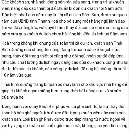
Các khách sạn, nhà nghỉ đang bận rộn sửa sang, trang trí lại khuôn
viên, nâng cấp các thiết bị để chuẩn bị đón du khách tới Sầm Sơn.
Đặc biệt nhất của năm nay là Thị xã du lịch Sầm Sơn, được sự quan
tâm của UBND tỉnh Thanh Hoá cho bổ sung một hàng ngũ lãnh đạo
trẻ và đầy năng lực, với quyết tâm thay đổi các cơ chế mà trong các
năm vừa qua khách du lịch chưa hài lòng khi đến du lịch tại Sầm sơn.
Hoà trong không khí chung của toàn thị xã du lịch, khách sạn Thái
Bình Dương của chúng tôi cũng đang thi hành các kế hoạch sửa
sang, thay đổi trang thiết bị cũng như đội ngũ nhân sự để đáp ứng
nhu cầu chất lượng du lịch ngày càng cao của du khách, cũng như lời
đa tạ tới các du khách, các công ty du lịch đã ủng hộ chúng tôi suốt
10 năm vừa qua.
Thái Bình dương trang bị toàn bộ máy lạnh cho khu vực nhà hàng để
giúp du khách ngon miệng hơn trong thời tiết nóng nực và oi bức
của mùa hè .
Đồng hành với quầy Best Bar phục vụ cà phê sinh tố, là sự thay đổi
toàn bộ bàn ghế ngoài trời được đặt trong khuôn viên cây xanh của
khách sạn. Loại bàn ghế này được trực tiếp mang từ nước ngoài về
với hy vọng du khách có chỗ ngồi thoải mái, không gian yên tĩnh, lãng