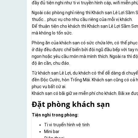
đầy đủ tiện nghi như ti vi truyền hình cáp, wifi miễn phí
Ngoài các phòng nghỉ riêng thì Khách sạn Lê Lợi Sầm 
thuốc… phục vụ cho nhu cầu riêng của mỗi vị khách.
Để thuận tiện cho khách thì Khách sạn Lê Lợi Sầm Sơn
mà không lo tốn sức.
Phòng ăn của khách sạn có sức chứa lớn, có thể phục
ở đây đều được chế biến bởi đội ngũ đầu bếp với tay n
ngon hoặc yêu cầu món mà mình thích. Ngoài ra thì độ
độ ân cần, chu đáo.
Từ khách sạn Lê Lợi, du khách có thể dễ dàng di chu
đền Độc Cước, hòn Trống Mái. Khách sạn cũng có cả h
phục vụ bất cứ ai.
Khách sạn có bãi giữ xe miễn phí cho khách. Bãi xe đượ
Đặt phòng khách sạn
Tiện nghi trong phòng:
Ti vi truyển hình vệ tinh
Mini bar