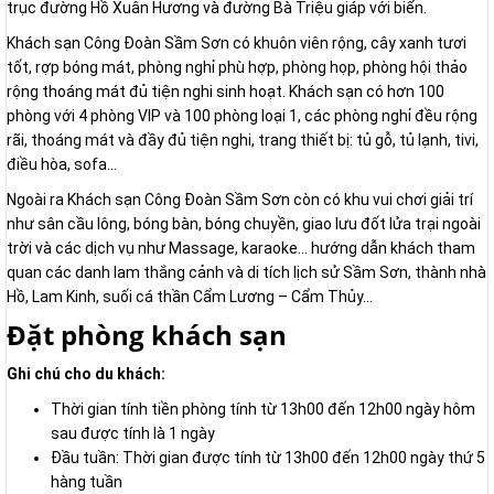
trục đường Hồ Xuân Hương và đường Bà Triệu giáp với biển.
Khách sạn Công Đoàn Sầm Sơn có khuôn viên rộng, cây xanh tươi
tốt, rợp bóng mát, phòng nghỉ phù hợp, phòng họp, phòng hội thảo
rộng thoáng mát đủ tiện nghi sinh hoạt. Khách sạn có hơn 100
phòng với 4 phòng VIP và 100 phòng loại 1, các phòng nghỉ đều rộng
rãi, thoáng mát và đầy đủ tiện nghi, trang thiết bị: tủ gỗ, tủ lạnh, tivi,
điều hòa, sofa...
Ngoài ra Khách sạn Công Đoàn Sầm Sơn còn có khu vui chơi giải trí
như sân cầu lông, bóng bàn, bóng chuyền, giao lưu đốt lửa trại ngoài
trời và các dịch vụ như Massage, karaoke… hướng dẫn khách tham
quan các danh lam thắng cảnh và di tích lịch sử Sầm Sơn, thành nhà
Hồ, Lam Kinh, suối cá thần Cẩm Lương – Cẩm Thủy…
Đặt phòng khách sạn
Ghi chú cho du khách:
Thời gian tính tiền phòng tính từ 13h00 đến 12h00 ngày hôm
sau được tính là 1 ngày
Đầu tuần: Thời gian được tính từ 13h00 đến 12h00 ngày thứ 5
hàng tuần