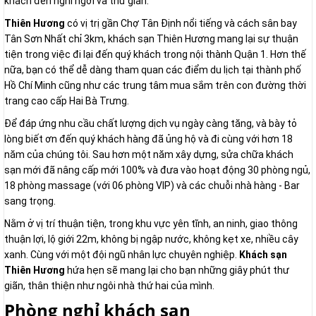
khách đến nghỉ ngơi và thư giãn.
Thiên Hương
có vị trị gần Chợ Tân Định nổi tiếng và cách sân bay
Tân Sơn Nhất chỉ 3km, khách sạn Thiên Hương mang lại sự thuận
tiện trong việc đi lại đến quý khách trong nội thành Quận 1. Hơn thế
nữa, bạn có thể dễ dàng tham quan các điểm du lịch tại thành phố
Hồ Chí Minh cũng như các trung tâm mua sắm trên con đường thời
trang cao cấp Hai Bà Trưng.
Để đáp ứng nhu cầu chất lượng dịch vụ ngày càng tăng, và bày tỏ
lòng biết ơn đến quý khách hàng đã ủng hộ và đi cùng với hơn 18
năm của chúng tôi. Sau hơn một năm xây dựng, sửa chữa khách
sạn mới đã nâng cấp mới 100% và đưa vào hoạt động 30 phòng ngủ,
18 phòng massage (với 06 phòng VIP) và các chuỗi nhà hàng - Bar
sang trọng.
Nằm ở vị trí thuận tiện, trong khu vực yên tĩnh, an ninh, giao thông
thuận lợi, lộ giới 22m, không bị ngập nước, không kẹt xe, nhiều cây
xanh. Cùng với một đội ngũ nhân lực chuyên nghiệp.
Khách sạn
Thiên Hương
hứa hẹn sẽ mang lại cho bạn những giây phút thư
giãn, thân thiện như ngôi nhà thứ hai của mình.
Phòng nghỉ khách sạn