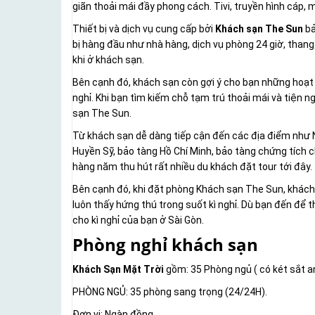
giãn thoải mái đầy phong cách. Tivi, truyền hình cáp,
Thiết bị và dịch vụ cung cấp bởi
Khách sạn The Sun
bả
bị hàng đầu như nhà hàng, dịch vụ phòng 24 giờ, thang 
khi ở khách sạn.
Bên cạnh đó, khách sạn còn gợi ý cho bạn những hoạt đ
nghỉ. Khi bạn tìm kiếm chỗ tạm trú thoải mái và tiện ng
sạn The Sun.
Từ khách sạn dễ dàng tiếp cận đến các địa điểm như 
Huyền Sỹ, bảo tàng Hồ Chí Minh, bảo tàng chứng tích c
hàng năm thu hút rất nhiều du khách đặt tour tới đây.
Bên cạnh đó, khi đặt phòng Khách sạn The Sun, khách 
luôn thấy hứng thú trong suốt kì nghỉ. Dù bạn đến để t
cho kì nghỉ của bạn ở Sài Gòn.
Phòng nghỉ khách sạn
Khách Sạn Mặt Trời
gồm: 35 Phòng ngủ ( có két sắt an 
PHÒNG NGỦ: 35 phòng sang trọng (24/24H).
Đơn vị: Ngàn đồng.