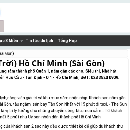
ực 3 Miền
Tin tức du lịch
Tổng Hợp
Sài Gòn)
rời) Hồ Chí Minh (Sài Gòn)
rung tâm thành phố Quận 1, nằm gần các chợ, Siêu thị, Nhà hát
ễn Hữu Cầu - Tân Định - Q 1 - Hồ Chí Minh, SĐT: 028 3820 0909.
n
lịch,công viên giải trí và khu mua sắm nhộn nhịp. Khách sạn nằm gần
ài Gòn, tàu ngầm, sân bay Tân Sơn Nhất với 15 phút đi taxi. - The Sun
 là vị trí lý tưởng cho những chuyến công tác, mua sắm... Từ khách
mất 5 phút như Uỷ ban nhân dân thành phố Hồ Chí Minh.
òng của khách sạn 2 sao này đều được thiết kế để giúp du khách thư