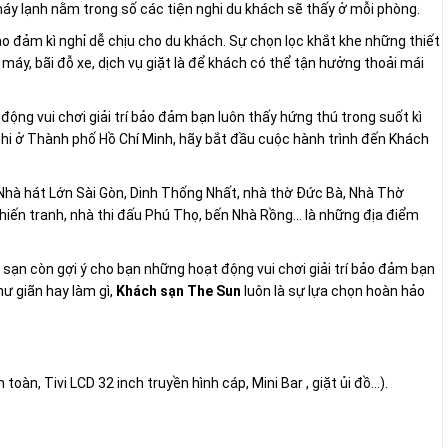
 máy lạnh nằm trong số các tiện nghi du khách sẽ thấy ở mỗi phòng.
o đảm kì nghỉ dễ chịu cho du khách. Sự chọn lọc khắt khe những thiết
máy, bãi đỗ xe, dịch vụ giặt là để khách có thể tận hưởng thoải mái
ộng vui chơi giải trí bảo đảm bạn luôn thấy hứng thú trong suốt kì
hi ở Thành phố Hồ Chí Minh, hãy bắt đầu cuộc hành trình đến Khách
Nhà hát Lớn Sài Gòn, Dinh Thống Nhất, nhà thờ Đức Bà, Nhà Thờ
hiến tranh, nhà thi đấu Phú Thọ, bến Nhà Rồng... là những địa điểm
sạn còn gợi ý cho bạn những hoạt động vui chơi giải trí bảo đảm bạn
hư giãn hay làm gì,
Khách sạn The Sun
luôn là sự lựa chọn hoàn hảo
toàn, Tivi LCD 32 inch truyền hình cáp, Mini Bar , giặt ủi đồ…).