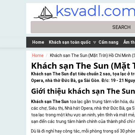
Skip to main content
Search
Search form
Home
Khách sạn toàn quốc
Cẩm nang
Ảm th
Home
Khách sạn The Sun (Mặt Trời) Hồ Chí Minh (
Khách sạn The Sun (Mặt T
Khách sạn The Sun đạt tiêu chuẩn 2 sao, tọa lạc ở t
Opera, nhà thờ Đức Bà, ga Sài Gòn. Đ/c: 19 - 21 Nguy
Giới thiệu khách sạn The Su
Khách sạn The Sun
tọa lạc gần trung tâm văn hóa, du 
các chợ, Siêu thị, Nhà hát Opera, nhà thờ Đức Bà, ga S
tọa lạc trong một khu vực an ninh, yên tĩnh và mát mẻ,
sạn đến các trung tâm hành chính của thành phố chỉ 
Dù là đi nghỉ hay công tác, mỗi phòng trong số 30 ph