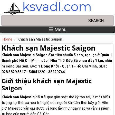
Skip to main content
Search
Search form
☰ Menu
Home
Khách sạn Majestic Saigon
Khách sạn Majestic Saigon
Khách sạn Majestic Saigon đạt tiêu chuẩn 5 sao, tọa lạc ở Quận 1
thành phố Hồ Chí Minh, cách Nhà Thờ Đức Bà chưa đầy 1 km, nhìn
ra sông Sài Sòn. Đ/c: 1 Đồng Khởi - Quận 1 - Hồ Chí Minh, SĐT:
028 3829 5517 - 54041220 - 38229744.
Giới thiệu khách sạn Majestic
Saigon
Khách sạn Majestic
đã trải qua gần một thế kỷ tồn tại, là một biểu
tượng sự thời xa hoa tráng lệ của người Sài Gòn thời bấy giờ. Đến
giờ, Majestic vẫn giữ được vẻ lộng lẫy như ngày nào và vẫn là niềm
tự hào của người dân Sài Gòn.