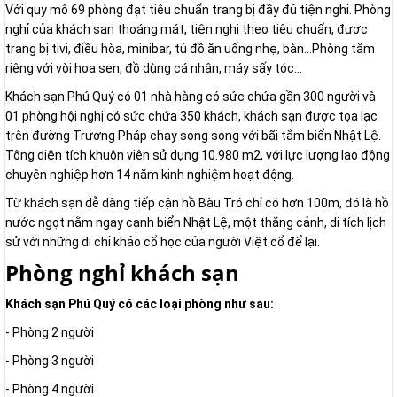
Với quy mô 69 phòng đạt tiêu chuẩn trang bị đầy đủ tiện nghi. Phòng
nghỉ của khách sạn thoáng mát, tiện nghi theo tiêu chuẩn, được
trang bị tivi, điều hòa, minibar, tủ đồ ăn uống nhẹ, bàn...Phòng tắm
riêng với vòi hoa sen, đồ dùng cá nhân, máy sấy tóc...
Khách sạn Phú Quý có 01 nhà hàng có sức chứa gần 300 người và
01 phòng hội nghị có sức chứa 350 khách, khách sạn được tọa lạc
trên đường Trương Pháp chạy song song với bãi tắm biển Nhật Lệ.
Tông diện tích khuôn viên sử dụng 10.980 m2, với lực lượng lao động
chuyên nghiệp hơn 14 năm kinh nghiệm hoạt động.
Từ khách sạn dễ dàng tiếp cận hồ Bàu Tró chỉ có hơn 100m, đó là hồ
nước ngọt nằm ngay cạnh biển Nhật Lệ, một thắng cảnh, di tích lịch
sử với những di chỉ khảo cổ học của người Việt cổ để lại.
Phòng nghỉ khách sạn
Khách sạn Phú Quý có các loại phòng như sau:
- Phòng 2 người
- Phòng 3 người
- Phòng 4 người