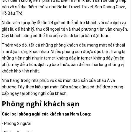
Một điểm không kém phần đặc biệt là vị trí khách sạn dễ dàng tiệp
cận vô số địa điểm thú vị như Netin Travel Travel, Son Doong Cave,
Hồ Bàu Tró.
Nhân viên tại quầy lễ tân 24 giờ có thể hỗ trợ khách với các dịch vụ
giặt là, để hành lý, thu đổi ngoại tệ và thuê phương tiện vận chuyển.
Quý khách cũng có thể thu xếp việc đi lại tại bàn đặt tour.
Thêm vào đó, tất cả những phòng khách đều mang một nét thoải
mái đặc trưng khác nhau. Nhiều phòng còn được đặc biệt trang bị
những tiện nghi như internet không dây, internet không dây (miễn
phí), máy điều hòa, dịch vụ báo thức, bàn để làm hài lòng những vị
khách khó tính nhất.
Nhà hàng trong nhà phục vụ các món đặc sản của châu Á và
phương Tây theo kiểu gọi món. Bữa sáng cũng có thể được cung
cấp ngay tại phòng nghỉ của khách.
Phòng nghỉ khách sạn
Các loại phòng nghỉ của khách sạn Nam Long:
- Phòng 2 người