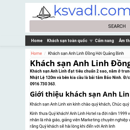
Skip to main content
Search
Search form
Home
Khách sạn toàn quốc
Cẩm nang
Ảm th
Home
Khách sạn Anh Linh Đồng Hới Quảng Bình
Khách sạn Anh Linh Đồn
Khách sạn Anh Linh đạt tiêu chuẩn 2 sao, nằm ở tr
Nhật Lệ 120m và bên kia cầu là bải tắm Bảo Ninh. Đ/
0916 730 363.
Giới thiệu khách sạn Anh Li
Khách sạn Anh Linh xin kính chào quý khách, Chúc quý
Kính thưa Quý khách! Anh Linh Hotel ra đời năm 1999 v
nhân là nhà giáo, giảng viên Marketing chuyên nghiệp v
rằng Quý khách sẽ hài lòng khi đến với Anh linh