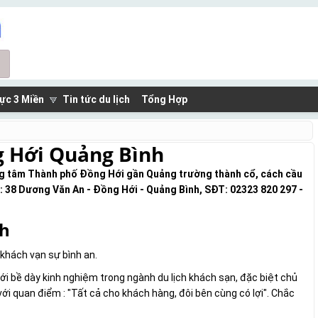
ực 3 Miền
Tin tức du lịch
Tổng Hợp
g Hới Quảng Bình
ung tâm Thành phố Đồng Hới gần Quảng trường thành cổ, cách cầu
c: 38 Dương Văn An - Đồng Hới - Quảng Bình, SĐT: 02323 820 297 -
nh
 khách vạn sự bình an.
ới bề dày kinh nghiệm trong ngành du lịch khách sạn, đặc biệt chủ
ới quan điểm : "Tất cả cho khách hàng, đôi bên cùng có lợi". Chắc