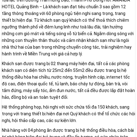
tọa lạc trên đường Trần Hưng Đạo, Thành Phố Đồng Hới. AMANDA
HOTEL Quảng Bình – Là khách sạn đạt tiêu chuẩn 3 sao gồm 12
tầng thông thoáng với 60 phòng ngủ tiện nghi sang trọng, trang
thiết bị hiện đại. Từ khách sạn quý khách có thể thoả thích chiêm
ngưỡng thành phố về đêm lung linh như toà lâu đài, tận hưởng
những cơn gió mát và tiếng sóng vỗ từ biển cả. Ngắm dòng sông với
những con thuyền thân thuộc và cảm nhận khách sạn như là ngôi
nhà thứ hai của bạn trong những chuyến công tác, trải nghiệm hay
hành trình về Miền Trung với giá cả hợp lý.
Khách sạn được trang bị 02 thang máy hiện đại, tất cả các phòng
khách sạn có diện tích từ 25m2 đến 55m2 đều được trang bị hệ
thống điều hòa hai chiều, nước nóng, truyền hình cáp, internet tốc
độ cao, điện thoại quốc tế, tủ lạnh, báo cháy tự động, bàn trà, vòi
tắm đứng, máy sấy tóc, ấm đun nước, tất cả đều được lắp đặt hoàn
hảo, đồng bộ và an toàn tuyệt đối.
Hệ thống phòng họp, hội nghị với sức chứa tối đa 150 khách, sang
trọng với trang thiết bị hiện đại nơi Quý khách có thể tổ chức các hội
nghị, hội thảo cấp cao, các sự kiện lớn.
Nhà hàng với 04 phòng ăn được trang bị hệ thống điều hòa, cách bài