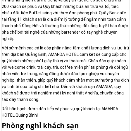
trí nhà hàng hiện đại trẻ trung và đầy ấn tượng, có sức chứa trên
200 khách sẽ phục vụ Quý khách những bữa ăn trưa và tối, tiệc
chiêu đãi, tiệc Buffet sáng với thực đơn phong phú. Quầy Bar-cafe
tại tầng 11 khách sạn là địa điểm lý tưởng để ngắm nhìn toàn cảnh
thành phố Đồng Hới và thưởng thức những đồ uống tuyệt hảo được
pha chế bởi tài nghệ của những bartender có tay nghề chuyên
nghiệp.
Với sứ mệnh cao cả là góp phần nâng tầm chất lượng dịch vụ lưu trú
trên địa bàn Quảng Bình, AMANDA HOTEL cam kết sẽ cung cấp cho
quý khách những phút giây thú vị và thoải mái. Chào đón quý khách
với welcome drink, trái cây, trà, coffee miễn phí tại phòng và đội ngủ
nhân viên trẻ trung, năng động được đào tạo nghiệp vụ chuyên
nghiệp, thân thiện, giúp quý khách cảm nhận một sự hưởng thụ dịch
vụ tinh tế qua từng chi tiết nhỏ. Đến với khách sạn AMANDA, quý
khách sẽ được trải nghiệm một kỳ nghỉ thật ý nghĩa, chuyến công
tác đầy thành công.
Rất hân hạnh được đón tiếp và phục vụ quý khách tại AMANDA
HOTEL Quảng Bình!
Phòng nghỉ khách sạn