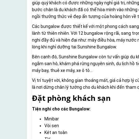
giúp quý khách có được những ngày nghỉ giá trị, những 
bước chân là du khách đã có thể hòa mình vào những c
ngồi thưởng thức vẻ đẹp ấn tượng của hoàng hôn về t
Các bungalow được thiết kế với một phong cách sang 
lành từ thiên nhiên. Với 12 bungalow rộng rãi, sang trọ
nghi đầy đủ và hiện đại như: máy điều hòa, máy nước nó
lòng khi nghỉ dưỡng tại Sunshine Bungalow.
Bên cạnh đó, Sunshine Bungalow còn tư vấn giúp du kh
ngắm san hô, khám phá rừng nguyên sinh, du lịch hồ ti
máy bay, thuê xe máy, xe ô tô...
Vị trí tuyệt vời, không gian thoáng mát, giá cả hợp l
là nơi dừng chân lý tưởng cho du khách khi đến tham
Đặt phòng khách sạn
Tiện nghi cho các Bungalow:
Minibar
Vòi sen
Két an toàn