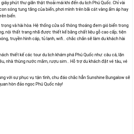
giây phút thư giãn thật thoải mái khi đến du lịch Phú Quốc. Chỉ vài
on sóng tung tăng của biển, phơi mình trên bãi cát vàng ấm áp hay
rên biển.
trọng và hài hòa. Hệ thống cửa sổ thông thoáng đem gió biển trong
ng; nội thất trang nhã được thiết kế bằng chất liệu gỗ cao cấp; tiện
ng, truyền hình cáp, tủ lạnh, wifi... chắc chắn sẽ làm du khách hài
ách thiết kế các tour du lịch khám phá Phú Quốc như: câu cá, lặn
êu, nhà thùng nước mắm, rượu sim... Hỗ trợ du khách đặt vé tàu, vé
ý cùng với sự phục vụ tận tình, chu đáo chắc hẳn Sunshine Bungalow sẽ
 quan hòn đảo ngọc Phú Quốc này!