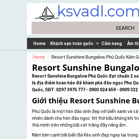
Skip to main content
Search
Search form
Home
Khách sạn toàn quốc
Cẩm nang
Ảm th
Home
Resort Sunshine Bungalow Phú Quốc Kiên G
Resort Sunshine Bungal
Resort Sunshine Bungalow Phú Quốc đạt chuẩn 2 sao, 
là địa điểm hoàn hảo để khám phá đảo ngọc Phú Qu
Quốc, SĐT: 0297 3975 777 - 0903 024 659 - 0909 322 
Giới thiệu Resort Sunshine 
Phú Quốc là một hòn đảo xinh đẹp với biển xanh và cá
nhiên dành cho hòn đảo ngọc: hít thở bầu không khí tr
thả mình trên những bãi cát trắng đầy nắng ấm...
Nằm bên cạnh bãi biển Bà Kèo xinh đẹp ngay tại tru