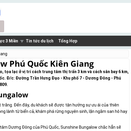
ực 3 Miền
Tin tức du lịch
Tổng Hợp
iang
ow Phú Quốc Kiên Giang
tọa lạc ở vị trí cách trung tâm thị trấn 3 km và cách sân bay 6 km,
ốc. Đ/c: Đường Trần Hưng Đạo - Khu phố 7 - Dương Đông - Phú
809.
Bungalow
t trắng. Đến đây, du khách sẽ được tận hưởng sự ưu ái của thiên
ong lành từ biển cả, khám phá rừng nguyên sinh, lặn ngắm san hô hay
ng tâm Dương Đông của Phú Quốc, Sunshine Bungalow chắc hẳn sẽ