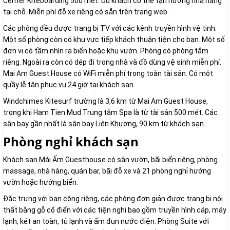
Center Kiteboarding 500 mét. Du khách có thể tận hưởng nhà hàng
tại chỗ. Miễn phí đỗ xe riêng có sẵn trên trang web.
Các phòng đều được trang bị TV với các kênh truyền hình vệ tinh.
Một số phòng còn có khu vực tiếp khách thuận tiện cho bạn. Một số
đơn vị có tầm nhìn ra biển hoặc khu vườn. Phòng có phòng tắm
riêng. Ngoài ra còn có dép đi trong nhà và đồ dùng vệ sinh miễn phí.
Mai Am Guest House có WiFi miễn phí trong toàn tài sản. Có một
quầy lễ tân phục vụ 24 giờ tại khách sạn.
Windchimes Kitesurf trường là 3,6 km từ Mai Am Guest House,
trong khi Ham Tien Mud Trung tâm Spa là từ tài sản 500 mét. Các
sân bay gần nhất là sân bay Liên Khương, 90 km từ khách sạn.
Phòng nghỉ khách sạn
Khách sạn Mái Ấm Guesthouse có sân vườn, bãi biển riêng, phòng
massage, nhà hàng, quán bar, bãi đỗ xe và 21 phòng nghỉ hướng
vườn hoặc hướng biển.
Đặc trưng với ban công riêng, các phòng đơn giản được trang bị nội
thất bằng gỗ cổ điển với các tiện nghi bao gồm truyền hình cáp, máy
lạnh, két an toàn, tủ lạnh và ấm đun nước điện. Phòng Suite với