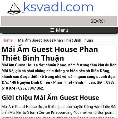
Skip to main content
Search
Search form
☰ Menu
Home
Mái Ấm Guest House Phan Thiết Bình Thuận
Mái Ấm Guest House Phan
Thiết Bình Thuận
Mái Ấm Guest House đạt chuẩn 2 sao, nằm ở trung tâm khu du lịch
Mũi Né, giá cả phải chăng nhìn thẳng ra biển bên bờ Biển Đông,
khách sạn được thiết kế trang nhã với cảnh quan xung quanh đẹp.
Đ/c: 148 Nguyễn Đình Chiểu - Phan Thiết - Bình Thuận, SĐT: 0983
618 974 - 0252 3847 062.
Giới thiệu Mái Ấm Guest House
Mai Am Guest House được thiết lập ở các huyện Đông Hàm Tiên Bãi
biển Mũi Né, từ Storm Center Kiteboarding 400 mét và từ Surfpoint