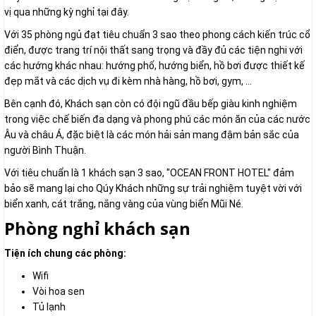
vị qua những kỳ nghỉ tại đây.
Với 35 phòng ngủ đạt tiêu chuẩn 3 sao theo phong cách kiến trúc cổ
điển, được trang trí nội thất sang trọng và đầy đủ các tiện nghi với
các hướng khác nhau: hướng phố, hướng biển, hồ bơi được thiết kế
đẹp mắt và các dịch vụ đi kèm nhà hàng, hồ bơi, gym, …
Bên cạnh đó, Khách sạn còn có đội ngũ đầu bếp giàu kinh nghiệm
trong việc chế biến đa dạng và phong phú các món ăn của các nước
Âu và châu Á, đặc biệt là các món hải sản mang đậm bản sắc của
người Bình Thuận.
Với tiêu chuẩn là 1 khách sạn 3 sao, "OCEAN FRONT HOTEL" đảm
bảo sẽ mang lại cho Qúy Khách những sự trải nghiệm tuyệt vời với
biển xanh, cát trắng, nắng vàng của vùng biển Mũi Né.
Phòng nghỉ khách sạn
Tiện ích chung các phòng:
Wifi
Vòi hoa sen
Tủ lạnh