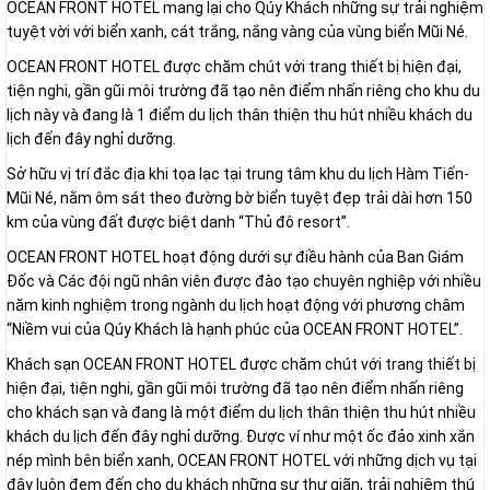
OCEAN FRONT HOTEL mang lại cho Qúy Khách những sự trải nghiệm
tuyệt vời với biển xanh, cát trắng, nắng vàng của vùng biển Mũi Né.
OCEAN FRONT HOTEL được chăm chút với trang thiết bị hiện đại,
tiện nghi, gần gũi môi trường đã tạo nên điểm nhấn riêng cho khu du
lịch này và đang là 1 điểm du lịch thân thiện thu hút nhiều khách du
lịch đến đây nghỉ dưỡng.
Sở hữu vị trí đắc địa khi tọa lạc tại trung tâm khu du lịch Hàm Tiến-
Mũi Né, nằm ôm sát theo đường bờ biển tuyệt đẹp trải dài hơn 150
km của vùng đất được biệt danh “Thủ đô resort”.
OCEAN FRONT HOTEL hoạt động dưới sự điều hành của Ban Giám
Đốc và Các đội ngũ nhân viên được đào tạo chuyên nghiệp với nhiều
năm kinh nghiệm trong ngành du lịch hoạt động với phương châm
“Niềm vui của Qúy Khách là hạnh phúc của OCEAN FRONT HOTEL”.
Khách sạn OCEAN FRONT HOTEL được chăm chút với trang thiết bị
hiện đại, tiện nghi, gần gũi môi trường đã tạo nên điểm nhấn riêng
cho khách sạn và đang là một điểm du lịch thân thiện thu hút nhiều
khách du lịch đến đây nghỉ dưỡng. Được ví như một ốc đảo xinh xắn
nép mình bên biển xanh, OCEAN FRONT HOTEL với những dịch vụ tại
đây luôn đem đến cho du khách những sự thư giãn, trải nghiệm thú