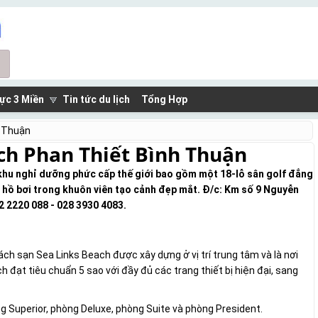
ực 3 Miền
Tin tức du lịch
Tổng Hợp
h Thuận
ch Phan Thiết Bình Thuận
khu nghỉ dưỡng phức cấp thế giới bao gồm một 18-lỗ sân golf đẳng
4 hồ bơi trong khuôn viên tạo cảnh đẹp mắt. Đ/c: Km số 9 Nguyễn
2 2220 088 - 028 3930 4083.
ch sạn Sea Links Beach được xây dựng ở vị trí trung tâm và là nơi
 đạt tiêu chuẩn 5 sao với đầy đủ các trang thiết bị hiện đại, sang
 Superior, phòng Deluxe, phòng Suite và phòng President.