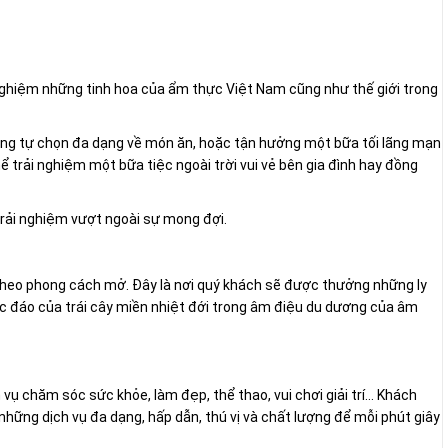
nghiệm những tinh hoa của ẩm thực Việt Nam cũng như thế giới trong
áng tự chọn đa dạng về món ăn, hoặc tận hưởng một bữa tối lãng mạn
ể trải nghiệm một bữa tiệc ngoài trời vui vẻ bên gia đình hay đồng
ải nghiệm vượt ngoài sự mong đợi.
 theo phong cách mở. Đây là nơi quý khách sẽ được thưởng những ly
 đáo của trái cây miền nhiệt đới trong âm điệu du dương của âm
 vụ chăm sóc sức khỏe, làm đẹp, thể thao, vui chơi giải trí… Khách
ững dịch vụ đa dạng, hấp dẫn, thú vị và chất lượng để mỗi phút giây