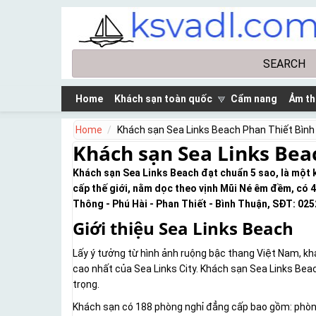
Skip to main content
Search
Search form
Home
Khách sạn toàn quốc
Cẩm nang
Ảm th
Home
Khách sạn Sea Links Beach Phan Thiết Bìn
Khách sạn Sea Links Bea
Khách sạn Sea Links Beach đạt chuẩn 5 sao, là một 
cấp thế giới, nằm dọc theo vịnh Mũi Né êm đềm, có 
Thông - Phú Hài - Phan Thiết - Bình Thuận, SĐT: 025
Giới thiệu Sea Links Beach
Lấy ý tưởng từ hình ảnh ruộng bậc thang Việt Nam, khá
cao nhất của Sea Links City. Khách sạn Sea Links Beach
trọng.
Khách sạn có 188 phòng nghỉ đẳng cấp bao gồm: phòng