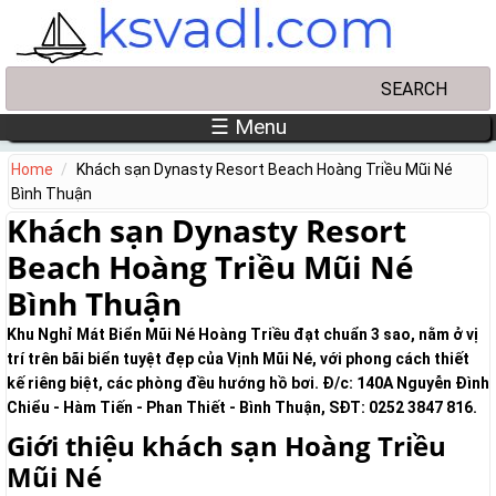
Skip to main content
Search
Search form
☰ Menu
Home
Khách sạn Dynasty Resort Beach Hoàng Triều Mũi Né
Bình Thuận
Khách sạn Dynasty Resort
Beach Hoàng Triều Mũi Né
Bình Thuận
Khu Nghỉ Mát Biển Mũi Né Hoàng Triều đạt chuẩn 3 sao, nằm ở vị
trí trên bãi biển tuyệt đẹp của Vịnh Mũi Né, với phong cách thiết
kế riêng biệt, các phòng đều hướng hồ bơi. Đ/c: 140A Nguyễn Đình
Chiểu - Hàm Tiến - Phan Thiết - Bình Thuận, SĐT: 0252 3847 816.
Giới thiệu khách sạn Hoàng Triều
Mũi Né