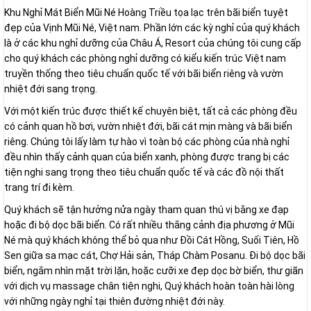
Khu Nghỉ Mát Biển Mũi Né Hoàng Triều tọa lạc trên bãi biển tuyệt
đẹp của Vịnh Mũi Né, Việt nam. Phần lớn các kỳ nghỉ của quý khách
là ở các khu nghỉ dưỡng của Châu Á, Resort của chúng tôi cung cấp
cho quý khách các phòng nghỉ dưỡng có kiểu kiến trúc Việt nam
truyền thống theo tiêu chuẩn quốc tế với bãi biển riêng và vườn
nhiệt đới sang trọng.
Với một kiến trúc được thiết kế chuyên biệt, tất cả các phòng đều
có cảnh quan hồ bơi, vườn nhiệt đới, bãi cát mịn màng và bãi biển
riêng. Chúng tôi lấy làm tự hào vì toàn bộ các phòng của nhà nghỉ
đều nhìn thấy cảnh quan của biển xanh, phòng được trang bị các
tiện nghi sang trọng theo tiêu chuẩn quốc tế và các đồ nội thất
trang trí đi kèm.
Quý khách sẽ tận hưởng nửa ngày tham quan thú vị bằng xe đạp
hoặc đi bộ dọc bãi biển. Có rất nhiều thắng cảnh địa phương ở Mũi
Né mà quý khách không thể bỏ qua như Đồi Cát Hồng, Suối Tiên, Hồ
Sen giữa sa mạc cát, Chợ Hải sản, Tháp Chàm Posanu. Đi bộ dọc bãi
biển, ngắm nhìn mặt trời lặn, hoặc cưỡi xe đẹp dọc bờ biển, thư giãn
với dịch vụ massage chân tiện nghi, Quý khách hoàn toàn hài lòng
với những ngày nghỉ tại thiên đường nhiệt đới này.