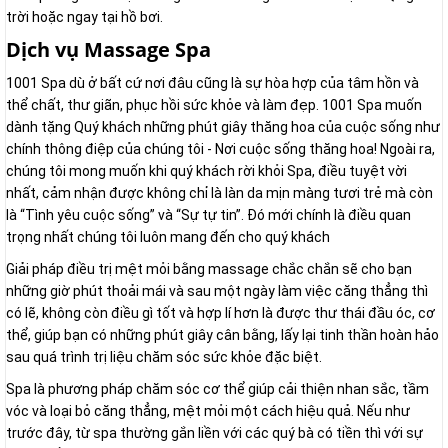
trời hoặc ngay tại hồ bơi.
Dịch vụ Massage Spa
1001 Spa dù ở bất cứ nơi đâu cũng là sự hòa hợp của tâm hồn và
thể chất, thư giãn, phục hồi sức khỏe và làm đẹp. 1001 Spa muốn
dành tặng Quý khách những phút giây thăng hoa của cuộc sống như
chính thông điệp của chúng tôi - Nơi cuộc sống thăng hoa! Ngoài ra,
chúng tôi mong muốn khi quý khách rời khỏi Spa, điều tuyệt vời
nhất, cảm nhận được không chỉ là làn da mịn màng tươi trẻ mà còn
là “Tình yêu cuộc sống” và “Sự tự tin”. Đó mới chính là điều quan
trọng nhất chúng tôi luôn mang đến cho quý khách
Giải pháp điều trị mệt mỏi bằng massage chắc chắn sẽ cho bạn
những giờ phút thoải mái và sau một ngày làm việc căng thẳng thì
có lẽ, không còn điều gì tốt và hợp lí hơn là được thư thái đầu óc, cơ
thể, giúp bạn có những phút giây cân bằng, lấy lại tinh thần hoàn hảo
sau quá trình trị liệu chăm sóc sức khỏe đặc biệt.
Spa là phương pháp chăm sóc cơ thể giúp cải thiện nhan sắc, tầm
vóc và loại bỏ căng thẳng, mệt mỏi một cách hiệu quả. Nếu như
trước đây, từ spa thường gắn liền với các quý bà có tiền thì với sự