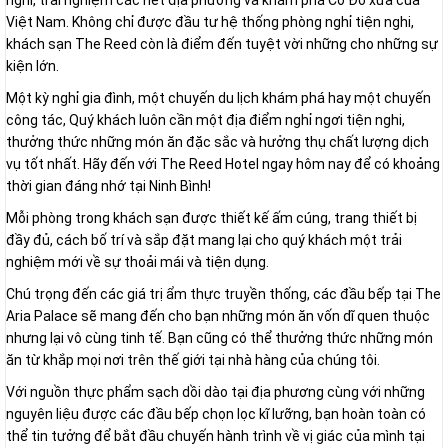
nghỉ, trải nghiệm các nét địa phương và khám phá Cố Đô xưa của
Việt Nam. Không chỉ được đầu tư hệ thống phòng nghỉ tiện nghi,
khách sạn The Reed còn là điểm đến tuyệt vời những cho những sự
kiện lớn.
Một kỳ nghỉ gia đình, một chuyến du lịch khám phá hay một chuyến
công tác, Quý khách luôn cần một địa điểm nghỉ ngơi tiện nghi,
thưởng thức những món ăn đặc sắc và hưởng thụ chất lượng dịch
vụ tốt nhất. Hãy đến với The Reed Hotel ngay hôm nay để có khoảng
thời gian đáng nhớ tại Ninh Bình!
Mỗi phòng trong khách sạn được thiết kế ấm cúng, trang thiết bị
đầy đủ, cách bố trí và sắp đặt mang lại cho quý khách một trải
nghiệm mới về sự thoải mái và tiện dụng.
Chú trọng đến các giá trị ẩm thực truyền thống, các đầu bếp tại The
Aria Palace sẽ mang đến cho bạn những món ăn vốn dĩ quen thuộc
nhưng lại vô cùng tinh tế. Bạn cũng có thể thưởng thức những món
ăn từ khắp mọi nơi trên thế giới tại nhà hàng của chúng tôi.
Với nguồn thực phẩm sạch dồi dào tại địa phương cùng với những
nguyên liệu được các đầu bếp chọn lọc kĩ lưỡng, bạn hoàn toàn có
thể tin tưởng để bắt đầu chuyến hành trình về vị giác của mình tại