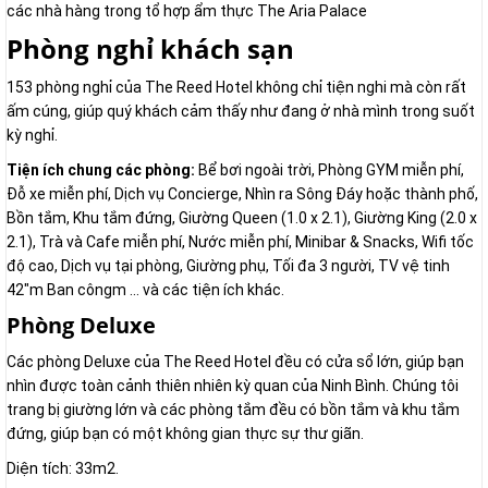
các nhà hàng trong tổ hợp ẩm thực The Aria Palace
Phòng nghỉ khách sạn
153 phòng nghỉ của The Reed Hotel không chỉ tiện nghi mà còn rất
ấm cúng, giúp quý khách cảm thấy như đang ở nhà mình trong suốt
kỳ nghỉ.
Tiện ích chung các phòng:
Bể bơi ngoài trời, Phòng GYM miễn phí,
Đỗ xe miễn phí, Dịch vụ Concierge, Nhìn ra Sông Đáy hoặc thành phố,
Bồn tắm, Khu tắm đứng, Giường Queen (1.0 x 2.1), Giường King (2.0 x
2.1), Trà và Cafe miễn phí, Nước miễn phí, Minibar & Snacks, Wifi tốc
độ cao, Dịch vụ tại phòng, Giường phụ, Tối đa 3 người, TV vệ tinh
42″m Ban côngm … và các tiện ích khác.
Phòng Deluxe
Các phòng Deluxe của The Reed Hotel đều có cửa sổ lớn, giúp bạn
nhìn được toàn cảnh thiên nhiên kỳ quan của Ninh Bình. Chúng tôi
trang bị giường lớn và các phòng tắm đều có bồn tắm và khu tắm
đứng, giúp bạn có một không gian thực sự thư giãn.
Diện tích: 33m2.