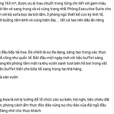
g 163 m², được ưu ái trau chuốt trong từng chi tiết với gam màu
t lên vẻ sang trọng và vô cùng trang nhã. Phòng Executive Suite cho
ới bộ sofa bọc da lịch lãm, 3 phòng ngủ thiết kế cực kỳ tinh tế,
 buồng tắm kính vô cùng hiện đại, … tất cả tạo nên dấu ấn riêng
 đầu bếp tài hoa. Đó chính là sự đa dạng, sáng tạo trong các thực
 cũng như quốc tế. Bắt đầu một ngày mới với tiệc buffet sáng
ng khi phóng tầm mắt ra khu vườn xanh tươi bên hồ bơi trong vắt.
c buffet Việt cho bữa tối sang trọng tại nhà hàng.
và sân vườn
 Asia là nơi lý tưởng để tổ chức các sự kiện, hội nghị, tiệc chiêu đãi
 ngon, phong cách ẩm thực độc đáo cùng sự chu đáo của đội ngũ đầu
 đáng nhớ cho thực khách.