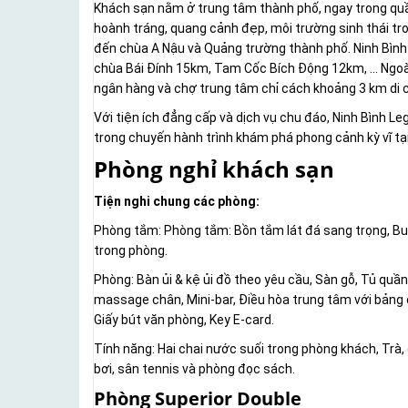
Khách sạn nằm ở trung tâm thành phố, ngay trong quần
hoành tráng, quang cảnh đẹp, môi trường sinh thái tro
đến chùa A Nậu và Quảng trường thành phố. Ninh Bình 
chùa Bái Đính 15km, Tam Cốc Bích Động 12km, … Ngoài 
ngân hàng và chợ trung tâm chỉ cách khoảng 3 km di 
Với tiện ích đẳng cấp và dịch vụ chu đáo, Ninh Bình 
trong chuyến hành trình khám phá phong cảnh kỳ vĩ tạ
Phòng nghỉ khách sạn
Tiện nghi chung các phòng:
Phòng tắm: Phòng tắm: Bồn tắm lát đá sang trọng, Bu
trong phòng.
Phòng: Bàn ủi & kệ ủi đồ theo yêu cầu, Sàn gỗ, Tủ quần
massage chân, Mini-bar, Điều hòa trung tâm với bảng đ
Giấy bút văn phòng, Key E-card.
Tính năng: Hai chai nước suối trong phòng khách, Trà
bơi, sân tennis và phòng đọc sách.
Phòng Superior Double