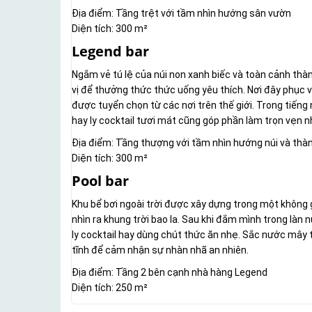
Địa điểm: Tầng trệt với tầm nhìn hướng sân vườn
Diện tích: 300 m²
Legend bar
Ngắm vẻ tú lệ của núi non xanh biếc và toàn cảnh th
vị để thưởng thức thức uống yêu thích. Nơi đây phục 
được tuyển chọn từ các nơi trên thế giới. Trong tiến
hay ly cocktail tươi mát cũng góp phần làm trọn vẹn 
Địa điểm: Tầng thượng với tầm nhìn hướng núi và thà
Diện tích: 300 m²
Pool bar
Khu bể bơi ngoài trời được xây dựng trong một khôn
nhìn ra khung trời bao la. Sau khi đắm mình trong làn
ly cocktail hay dùng chút thức ăn nhẹ. Sắc nước mây 
tĩnh để cảm nhận sự nhàn nhã an nhiên.
Địa điểm: Tầng 2 bên cạnh nhà hàng Legend
Diện tích: 250 m²