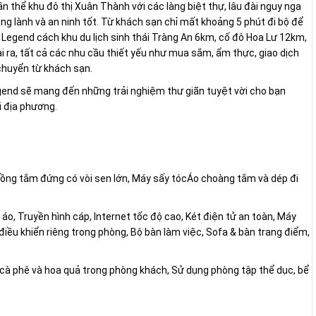
 thể khu đô thị Xuân Thành với các làng biệt thự, lâu đài nguy nga
ng lành và an ninh tốt. Từ khách sạn chỉ mất khoảng 5 phút đi bộ để
Legend cách khu du lịch sinh thái Tràng An 6km, cố đô Hoa Lư 12km,
ra, tất cả các nhu cầu thiết yếu như mua sắm, ẩm thực, giao dịch
chuyển từ khách sạn.
Legend sẽ mang đến những trải nghiệm thư giãn tuyệt vời cho bạn
i địa phương.
ồng tắm đứng có vòi sen lớn, Máy sấy tócÁo choàng tắm và dép đi
 áo, Truyền hình cáp, Internet tốc độ cao, Két điện tử an toàn, Máy
iều khiển riêng trong phòng, Bộ bàn làm việc, Sofa & bàn trang điểm,
, cà phê và hoa quả trong phòng khách, Sử dụng phòng tập thể dục, bể