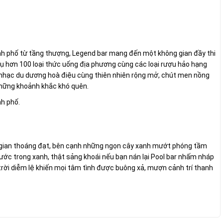
ành phố từ tầng thượng, Legend bar mang đến một không gian đầy thi
vụ hơn 100 loại thức uống địa phương cùng các loại rượu hảo hạng
g nhạc du dương hoà điệu cùng thiên nhiên rộng mở, chút men nồng
những khoảnh khắc khó quên.
nh phố.
g gian thoáng đạt, bên cạnh những ngọn cây xanh mướt phóng tầm
 nước trong xanh, thật sảng khoái nếu bạn nán lại Pool bar nhấm nháp
trời diễm lệ khiến mọi tâm tình được buông xả, mượn cảnh trí thanh