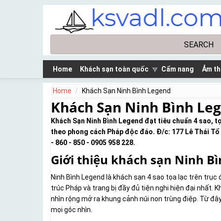
Skip to main content
Search
Search form
Home
Khách sạn toàn quốc
Cẩm nang
Ảm th
Home
Khách Sạn Ninh Bình Legend
Khách Sạn Ninh Bình Le
Khách Sạn Ninh Bình Legend đạt tiêu chuẩn 4 sao, tọ
theo phong cách Pháp độc đáo. Đ/c: 177 Lê Thái Tổ -
- 860 - 850 - 0905 958 228.
Giới thiệu khách sạn Ninh B
Ninh Bình Legend là khách sạn 4 sao tọa lạc trên trục
trúc Pháp và trang bị đầy đủ tiện nghi hiện đại nhất.
nhìn rộng mở ra khung cảnh núi non trùng điệp. Từ đâ
mọi góc nhìn.