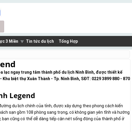
ực 3 Miền
Tin tức du lịch
Tổng Hợp
gend
a lạc ngay trung tâm thành phố du lịch Ninh Bình, được thiết kế
 Khu biệt thự Xuân Thành - Tp. Ninh Bình, SĐT: 0229 3899 880 - 870
ình Legend
 đường du lịch chính của tỉnh, được xây dựng theo phong cách kiến
 Khách sạn gồm 108 phòng sang trọng, có không gian yên tĩnh và hướng
y, bạn cũng có thể dễ dàng tiếp cận nét sống động của thành phố ở