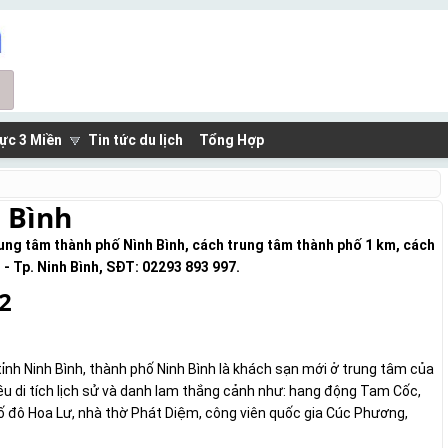
ực 3 Miền
Tin tức du lịch
Tổng Hợp
 Bình
rung tâm thành phố Nình Bình, cách trung tâm thành phố 1 km, cách
- Tp. Ninh Bình, SĐT: 02293 893 997.
2
tỉnh Ninh Bình, thành phố Ninh Bình là khách sạn mới ở trung tâm của
u di tích lịch sử và danh lam thắng cảnh như: hang động Tam Cốc,
ố đô Hoa Lư, nhà thờ Phát Diệm, công viên quốc gia Cúc Phương,