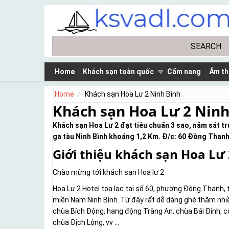
Skip to main content
Search
Search form
Home
Khách sạn toàn quốc
Cẩm nang
Ảm th
Home
Khách sạn Hoa Lư 2 Ninh Bình
Khách sạn Hoa Lư 2 Ninh
Khách sạn Hoa Lư 2 đạt tiêu chuẩn 3 sao, nằm sát t
ga tàu Nình Bình khoảng 1,2 Km. Đ/c: 60 Đồng Thanh 
Giới thiệu khách sạn Hoa Lư 
Chào mừng tới khách sạn Hoa lư 2
Hoa Lư 2 Hotel tọa lạc tại số 60, phường Đông Thanh, 
miền Nam Ninh Bình. Từ đây rất dễ dàng ghé thăm nhiề
chùa Bích Động, hang động Tràng An, chùa Bái Đính, c
chùa Địch Lộng, vv ...