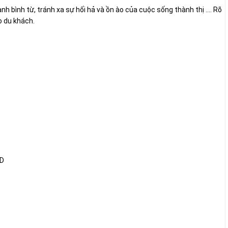
 bình từ, tránh xa sự hối hả và ồn ào của cuộc sống thành thị .... Rõ
o du khách.
CD