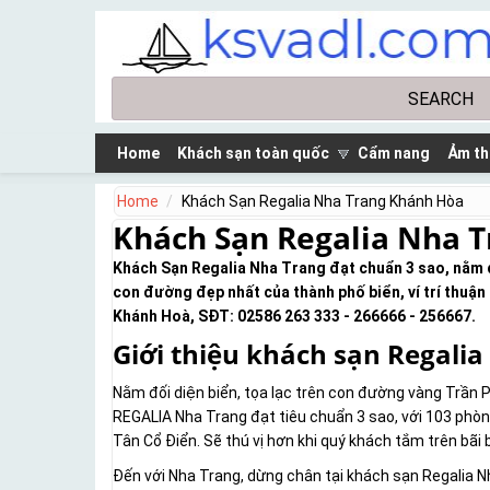
Skip to main content
Search
Search form
Home
Khách sạn toàn quốc
Cẩm nang
Ảm th
Home
Khách Sạn Regalia Nha Trang Khánh Hòa
Khách Sạn Regalia Nha 
Khách Sạn Regalia Nha Trang đạt chuẩn 3 sao, nằm 
con đường đẹp nhất của thành phố biển, ví trí thuận 
Khánh Hoà, SĐT: 02586 263 333 - 266666 - 256667.
Giới thiệu khách sạn Regali
Nằm đối diện biển, tọa lạc trên con đường vàng Trần P
REGALIA Nha Trang đạt tiêu chuẩn 3 sao, với 103 phòng
Tân Cổ Điển. Sẽ thú vị hơn khi quý khách tắm trên bãi b
Đến với Nha Trang, dừng chân tại khách sạn Regalia N