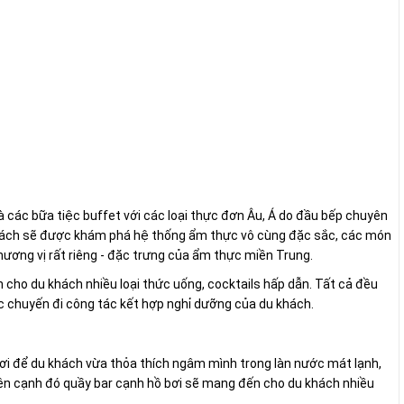
à các bữa tiệc buffet với các loại thực đơn Âu, Á do đầu bếp chuyên
u khách sẽ được khám phá hệ thống ẩm thực vô cùng đặc sắc, các món
ương vị rất riêng - đặc trưng của ẩm thực miền Trung.
 cho du khách nhiều loại thức uống, cocktails hấp dẫn. Tất cả đều
ác chuyến đi công tác kết hợp nghỉ dưỡng của du khách.
nơi để du khách vừa thỏa thích ngâm mình trong làn nước mát lạnh,
ên cạnh đó quầy bar cạnh hồ bơi sẽ mang đến cho du khách nhiều