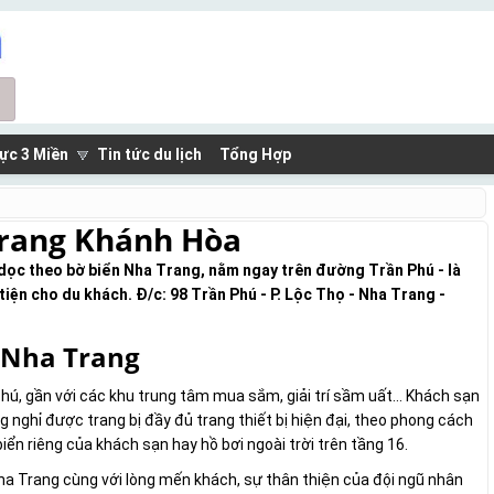
ực 3 Miền
Tin tức du lịch
Tổng Hợp
Trang Khánh Hòa
dọc theo bờ biển Nha Trang, nằm ngay trên đường Trần Phú - là
tiện cho du khách. Đ/c: 98 Trần Phú - P. Lộc Thọ - Nha Trang -
a Nha Trang
hú, gần với các khu trung tâm mua sắm, giải trí sầm uất... Khách sạn
 nghỉ được trang bị đầy đủ trang thiết bị hiện đại, theo phong cách
iển riêng của khách sạn hay hồ bơi ngoài trời trên tầng 16.
ha Trang cùng với lòng mến khách, sự thân thiện của đội ngũ nhân