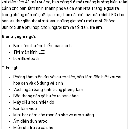
với diện tích 48 mét vuông, ban công 9.6 mét vuông hướng biển toàn
cảnh cho bạn tầm nhìn thành phố và cả vịnh Nha Trang. Ngoài ra,
trong phòng còn có ghế tựa lưng, bàn cà phê, tivi màn hình LED cho
bạn sự thư giãn thoải mái sau những giờ phút mệt mỏi. Phòng
Junior Suite phù hợp cho 2 người lớn và tối đa 2 trẻ em.
Giải trí, nghỉ ngơi:
Ban công hướng biển toàn cảnh
Tivi màn hình LED
Loa Bluetooth
Tiện nghi:
Phòng tắm hiện đại với gương lớn, bồn tắm đặc biệt với vòi
hoa sen và đồ dùng vệ sinh
Vách ngăn bằng kính trong phòng tắm
Bậc thang sàn gỗ bước ra ban công
Máy điều hòa nhiệt độ
Bàn làm việc
Mini-bar gồm các món ăn nhẹ và nước uống
Ấm điện đun nước
Miễn phí trà và cà phê