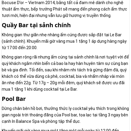
Bocuse D’or – Vietnam 2014, bằng tất cả đam mê dành cho nghệ
thuật ẩm thực, bếp trưởng Phát sẽ mang đến phong cách ẩm thực
tươi mới, hiện đại nhưng vẫn lưu giữ hương vị truyền thống.
Quầy Bar tại sảnh chính
Không gian thư giãn nhẹ nhàng ấm cúng được sắp đặt tại Le Bar
(sảnh chính). Khuyến mãi giờ vàng mua 1 tặng 1 áp dụng hàng ngày
từ 17:00 đến 20:00.
Không gian rộng rãi nhưng ấm cúng tại sảnh chính là nơi tuyệt vời để
quý khách ngắm nhìn biển cả bao la hay hàn huyên tâm sự cùng bạn
bè và gia đình. Tối đến, sau khi nhâm nhi tách trà gừng đậm đà, quý
khách có thể vừa dùng cà phê, cocktail, bia và nhấm nháp vài món
ăn nhẹ đến 22g. Từ 17g – 20g mỗi đêm, quý khách sẽ được ưu đãi
mua 1 tặng 1 khi dùng cocktail tại Le Bar.
Pool Bar
Dừng chân bên hồ bơi, thưởng thức ly cocktail yêu thích trong không
gian ngoài trời thoáng đãng của Pool bar, tọa lạc tại tầng 3 ngay bên
cạnh In Balance Spa và phòng tập thể dục.
Khuyến mãi giờ vàng mua một tặng một mỗi ngày từ 12:00 đến