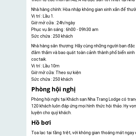
Nhà hàng chính: Hòa nhập không gian xinh xắn để thưở
Vị trí : Lầu 1.
Giờ mở cửa : 24h/ngày
Phục vụ ăn sáng : 6h00 - 09h30 am
Sức chứa : 250 khách
Nhà hàng sân thượng: Hãy cùng những người bạn đặc 
đằm thắm và bao quát toàn cảnh thành phố biển xinh đ
coctaik.
Vị trí : Lầu 10m
Giờ mở cửa: Theo sự kiện
Sức chứa : 250 khách
Phòng hội nghị
Phòng hội nghị tại Khách sạn Nha Trang Lodge có trang 
120 khách luôn đáp ứng mọi hình thức hội thảo. Hy vọn
luyện cho quý khách.
Hồ bơi
Tọa lạc tại tầng trệt, với không gian thoáng mát ngay