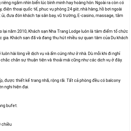
 riêng ngắm nhìn biển lúc bình minh hay hoàng hôn. Ngoài ra còn có
, điện thoại quốc tế, phuc vụ phòng 24 giờ, nhà hàng, hồ bơi ngoài
iặt ủi, đưa đón khách tại sân bay, vũ trường, E-casino, massage, tắm
 lại năm 2010, Khách sạn Nha Trang Lodge luôn là tâm điểm tổ chức
ốc gia. Khách sạn đã và đang thu hút nhiều sự quan tâm của Du khách
uôn hài lòng về dịch vụ và ấm cúng như ở nhà. Dù mỗi khi đi nghỉ
chắc chắn sự thuận tiện và thoải mái cũng như các dịch vụ ở đây.
, được thiết kế trang nhã, rộng rãi. Tất cả phòng đều có balcony
ện nghi hiện đại.
áng bufet.
0 chiều