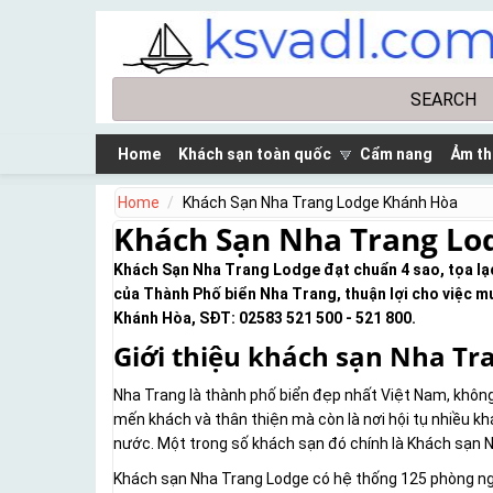
Skip to main content
Search
Search form
Home
Khách sạn toàn quốc
Cẩm nang
Ảm th
Home
Khách Sạn Nha Trang Lodge Khánh Hòa
Khách Sạn Nha Trang Lo
Khách Sạn Nha Trang Lodge đạt chuẩn 4 sao, tọa lạc
của Thành Phố biển Nha Trang, thuận lợi cho việc m
Khánh Hòa, SĐT: 02583 521 500 - 521 800.
Giới thiệu khách sạn Nha Tr
Nha Trang là thành phố biển đẹp nhất Việt Nam, không
mến khách và thân thiện mà còn là nơi hội tụ nhiều kh
nước. Một trong số khách sạn đó chính là Khách sạn N
Khách sạn Nha Trang Lodge có hệ thống 125 phòng ngủ