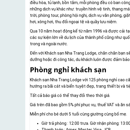
điều hòa, tủ lạnh, bồn tắm, mỗi phòng đều có ban công
những dịch vụ khác như: truyền hình vệ tinh, thang máy
trời, phòng tour, phòng hội nghị, dịch vụ văn phòng, g
hơi, xông hơi, thu đổi ngoại tệ và quầy lưu niệm.
Qua 10 năm hoạt động kể từ năm 1996 và được cải tạo
các sự kiện lớn về du lịch của thành phố cũng như qu
trong và ngoài nước.
Đến với Khách sạn Nha Trang Lodge, chắn chắn bạn sẽ l
dưỡng hoặc đi công tác, du khách luôn được đảm bảo 
Phòng nghỉ khách sạn
Khách sạn Nha Trang Lodge với 125 phòng nghỉ cao cấp
hướng ra bãi cát và biển tuyệt đẹp, trang thiết bị và ti
Tất cả báo giá có thể thay đổi theo thời giá.
Giá trên đã bao gồm 5% phí phục vụ, thuế VAT và ăn s
Miễn phí cho bé dưới 5 tuổi cùng giường cùng bố mẹ.
Giờ trả phòng : 12:00 trưa. Giờ nhận phòng: 13:0
Thanh toán : Amex, Master, Visa, JCB, ….