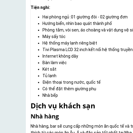
Tiện nghi:
Hai phòng ngủ :01 giường đôi - 02 giường đơn
Hướng biển, nhìn bao quát thành phố
Phòng tắm, vòi sen, áo choàng và vật dụng vệ s
Máy sấy tóc
Hệ thống máy lạnh riêng biệt
Tivi Plasma LCD 32 inch kết nối hệ thống truyền
Internet không dây
Bàn làm việc
Két sắt
Tủ lạnh
Điện thoại trong nước, quốc tế
Có thể đặt thêm giường phụ
Nhà bếp
Dịch vụ khách sạn
Nhà hàng
Nhà hàng, bar sẽ cung cấp những món ăn quốc tế và t
thích từ các món ăn Âu, Á và đặc sản tốt nhất tại Nha