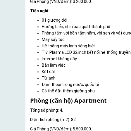
Giá Phòng (VND/đêm): 3.200.000.
Tiện nghi:
01 giường đôi
Hướng biển, nhìn bao quát thành phố
Phòng tắm với bồn tắm nằm, vòi sen và vật dụn
Máy sấy tóc
Hệ thống máy lạnh riêng biệt
Tivi Plasma LCD 32 inch kết nối hệ thống truyền
Internet không dây
Bàn làm việc
Két sắt
Tủ lạnh
Điện thoại trong nước, quốc tế
Có thể đặt thêm giường phụ
Phòng (căn hộ) Apartment
Tổng số phòng: 4.
Diện tích phòng (m2): 82.
Giá Phòng (VND/đêm): 5.500.000.