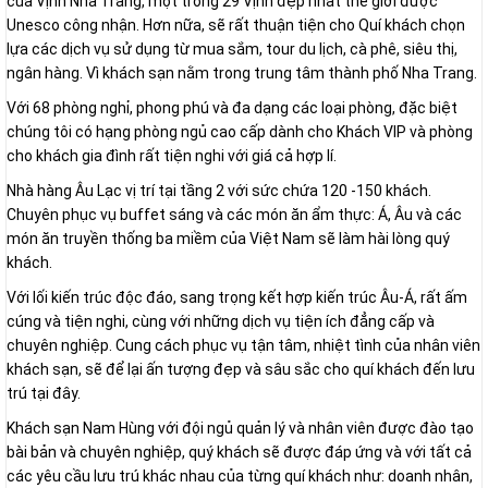
của Vịnh Nha Trang, một trong 29 Vịnh đẹp nhất thế giới được
Unesco công nhận. Hơn nữa, sẽ rất thuận tiện cho Quí khách chọn
lựa các dịch vụ sử dụng từ mua sắm, tour du lịch, cà phê, siêu thị,
ngân hàng. Vì khách sạn nằm trong trung tâm thành phố Nha Trang.
Với 68 phòng nghỉ, phong phú và đa dạng các loại phòng, đặc biệt
chúng tôi có hạng phòng ngủ cao cấp dành cho Khách VIP và phòng
cho khách gia đình rất tiện nghi với giá cả hợp lí.
Nhà hàng Âu Lạc vị trí tại tầng 2 với sức chứa 120 -150 khách.
Chuyên phục vụ buffet sáng và các món ăn ẩm thực: Á, Âu và các
món ăn truyền thống ba miềm của Việt Nam sẽ làm hài lòng quý
khách.
Với lối kiến trúc độc đáo, sang trọng kết hợp kiến trúc Âu-Á, rất ấm
cúng và tiện nghi, cùng với những dịch vụ tiện ích đẳng cấp và
chuyên nghiệp. Cung cách phục vụ tận tâm, nhiệt tình của nhân viên
khách sạn, sẽ để lại ấn tượng đẹp và sâu sắc cho quí khách đến lưu
trú tại đây.
Khách sạn Nam Hùng với đội ngủ quản lý và nhân viên được đào tạo
bài bản và chuyên nghiệp, quý khách sẽ được đáp ứng và với tất cả
các yêu cầu lưu trú khác nhau của từng quí khách như: doanh nhân,