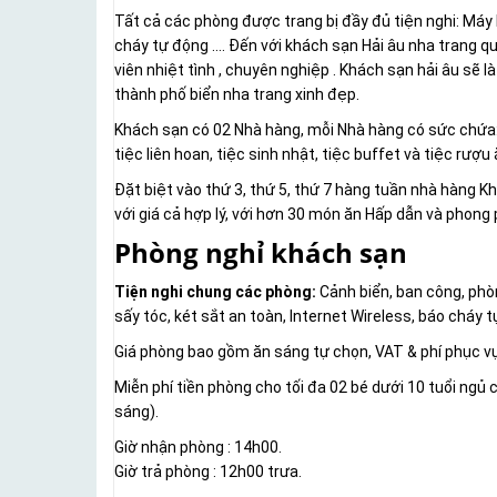
Tất cả các phòng được trang bị đầy đủ tiện nghi: Máy lạ
cháy tự động …. Đến với khách sạn Hải âu nha trang 
viên nhiệt tình , chuyên nghiệp . Khách sạn hải âu sẽ l
thành phố biển nha trang xinh đẹp.
Khách sạn có 02 Nhà hàng, mỗi Nhà hàng có sức chứa: 4
tiệc liên hoan, tiệc sinh nhật, tiệc buffet và tiệc rư
Đặt biệt vào thứ 3, thứ 5, thứ 7 hàng tuần nhà hàng 
với giá cả hợp lý, với hơn 30 món ăn Hấp dẫn và phong p
Phòng nghỉ khách sạn
Tiện nghi chung các phòng:
Cảnh biển, ban công, phòn
sấy tóc, két sắt an toàn, Internet Wireless, báo cháy t
Giá phòng bao gồm ăn sáng tự chọn, VAT & phí phục vụ
Miễn phí tiền phòng cho tối đa 02 bé dưới 10 tuổi ngủ
sáng).
Giờ nhận phòng : 14h00.
Giờ trả phòng : 12h00 trưa.