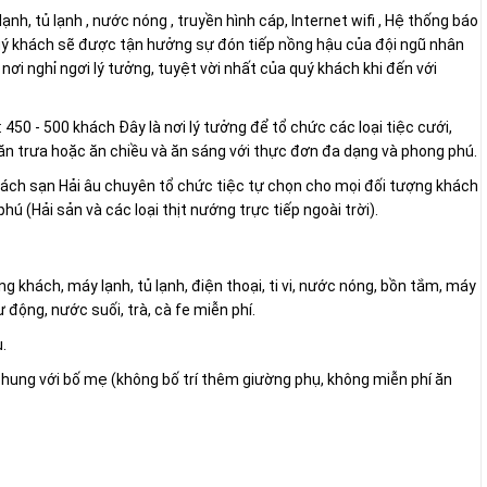
nh, tủ lạnh , nước nóng , truyền hình cáp, Internet wifi , Hệ thống báo
quý khách sẽ được tận hưởng sự đón tiếp nồng hậu của đội ngũ nhân
à nơi nghỉ ngơi lý tưởng, tuyệt vời nhất của quý khách khi đến với
50 - 500 khách Đây là nơi lý tưởng để tổ chức các loại tiệc cưới,
ợu ăn trưa hoặc ăn chiều và ăn sáng với thực đơn đa dạng và phong phú.
Khách sạn Hải âu chuyên tổ chức tiệc tự chọn cho mọi đối tượng khách
hú (Hải sản và các loại thịt nướng trực tiếp ngoài trời).
g khách, máy lạnh, tủ lạnh, điện thoại, ti vi, nước nóng, bồn tắm, máy
ự động, nước suối, trà, cà fe miễn phí.
.
 chung với bố mẹ (không bố trí thêm giường phụ, không miễn phí ăn