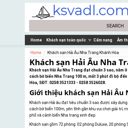
Skip to main content
Search
Search form
Home
Khách sạn toàn quốc
Cẩm nang
Ảm th
Home
Khách sạn Hải Âu Nha Trang Khánh Hòa
Khách sạn Hải Âu Nha T
Khách sạn Hải Âu Nha Trang đạt chuẩn 3 sao, nằm ở 
cách bờ biển Nha Trang 100 m, mất 3 phút đi bộ đến
Hòa, SĐT: 0258 3521333 - 0258 3526028.
Giới thiệu khách sạn Hải Âu
Khách sạn Hải âu đạt tiêu chuẩn 3 sao được xây dựng
cách bờ biển 100m, yên tĩnh gần khu vui chơi giải tr
phố và cảnh biển Nha trang xinh đẹp.
Khách sạn gồm 72 phòng: 02 phòng Duluxe, 20 phòng S