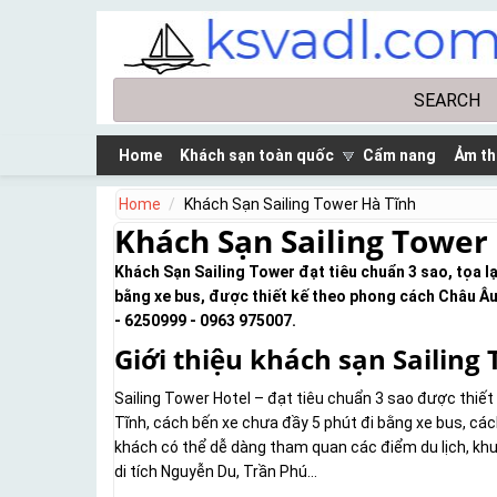
Skip to main content
Search
Search form
Home
Khách sạn toàn quốc
Cẩm nang
Ảm th
Home
Khách Sạn Sailing Tower Hà Tĩnh
Khách Sạn Sailing Tower
Khách Sạn Sailing Tower đạt tiêu chuẩn 3 sao, tọa l
bằng xe bus, được thiết kế theo phong cách Châu Âu.
- 6250999 - 0963 975007.
Giới thiệu khách sạn Sailing
Sailing Tower Hotel – đạt tiêu chuẩn 3 sao được thi
Tĩnh, cách bến xe chưa đầy 5 phút đi bằng xe bus, các
khách có thể dễ dàng tham quan các điểm du lịch, khu 
di tích Nguyễn Du, Trần Phú…