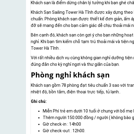
Khách sạn là điểm dừng chân lý tưởng khi bạn ghé ch
Khách Sạn Sailing Tower Hà Tĩnh được xây dựng theo lố
chuẩn. Phòng khách sạn được thiết kế đơn giản, ấm áp 
đỡ sẽ mang đến cho bạn cảm giác dễ chịu thoải mái n
Bên cạnh đó, khách sạn còn gợi ý cho bạn những hoạt đ
nghỉ. Khi bạn tìm kiếm chỗ tạm trú thoải mái và tiện ng
Tower Hà Tĩnh .
Với rất nhiều dịch vụ cùng không gian nghỉ dưỡng tiện
đúng đắn cho kỳ nghỉ ngơi và thư giãn của bạn.
Phòng nghỉ khách sạn
Khách sạn gồm 78 phòng đạt tiêu chuẩn 3 sao với trang 
nhiệt độ, bồn tắm, điện thoại trực tiếp, tủ lạnh..
Ghi chú:
Miễn Phí trẻ em dưới 10 tuổi ở chung với bố m
Thêm người 150.000 đồng / người ( không bào 
Giờ check-in : 14h00
Giờ check-out : 12h00.