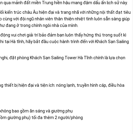
ân qua mảnh đất miền Trung hiền hậu mang đậm dấu ấn lịch sử này.
i kiến trúc châu Âu hiện đại và trang nhã với những nội thất đạt tiêu
cùng với đội ngũ nhân viên thân thiện nhiệt tình luôn sẵn sàng giúp
hư đang ở trong chính ngôi nhà của mình.
ộng vui chơi giải trí bảo đảm bạn luôn thấy hứng thú trong suốt kì
hi tại Hà tĩnh, hãy bắt đầu cuộc hành trình đến với Khách Sạn Sailing
 nghi, đặt phòng Khách Sạn Sailing Tower Hà Tĩnh chính là lựa chọn
thiết bị hiện đại và tiện ích: nóng lạnh, truyền hình cáp, điều hòa
ẹ không bao gồm ăn sáng và giường phụ
gồm giường phụ) tối đa thêm 2 người/phòng