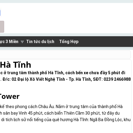
ực 3 Miền
Tin tức du lịch
Tổng Hợp
 Hà Tĩnh
ạc ở trung tâm thành phố Hà Tĩnh, cách bến xe chưa đầy 5 phút đi
 Đ/c: 02 Đại lộ Xô Viết Nghệ Tĩnh - Tp. Hà Tĩnh, SĐT: 0239 2466988
 Tower
ết kế theo phong cách Châu Âu. Nằm ở trung tâm của thành phố Hà
h sân bay Vinh 45 phút, cách biển Thiên Cầm 30 phút, từ đây du
di tích lịch sử nổi tiếng của quê hương Hà Tĩnh: Ngã Ba Đồng Lộc, khu