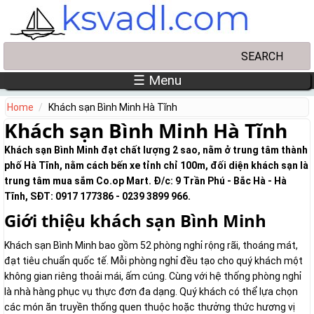
Skip to main content
Search
Search form
☰ Menu
Home
Khách sạn Bình Minh Hà Tĩnh
Khách sạn Bình Minh Hà Tĩnh
Khách sạn Bình Minh đạt chất lượng 2 sao, nằm ở trung tâm thành
phố Hà Tĩnh, nằm cách bến xe tỉnh chỉ 100m, đối diện khách sạn là
trung tâm mua sắm Co.op Mart. Đ/c: 9 Trần Phú - Bắc Hà - Hà
Tĩnh, SĐT: 0917 177386 - 0239 3899 966‬.
Giới thiệu khách sạn Bình Minh
Khách sạn Bình Minh bao gồm 52 phòng nghỉ rộng rãi, thoáng mát,
đạt tiêu chuẩn quốc tế. Mỗi phòng nghỉ đều tạo cho quý khách một
không gian riêng thoải mái, ấm cúng. Cùng với hệ thống phòng nghỉ
là nhà hàng phục vụ thực đơn đa dạng. Quý khách có thể lựa chọn
các món ăn truyền thống quen thuộc hoặc thưởng thức hương vị