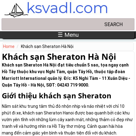
Skip to main content
Search
Search form
☰ Menu
Home
Khách sạn Sheraton Hà Nội
Khách sạn Sheraton Hà Nội
Khách sạn Sheraton Hà Nội đạt tiêu chuẩn 5 sao, tọa ngay cạnh
Hồ Tây thuộc khu vực Nghi Tàm, quận Tây Hồ, thuộc tập đoàn
Marriott International quản lý. Đ/c: K5 Nghi Tàm - 11 Xuân Diệu -
Quận Tây Hồ - Hà Nội, SĐT: 04243 719 9000.
Giới thiệu khách sạn Sheraton
Nằm sát khu trung tâm thủ đô nhộn nhịp và náo nhiệt với chỉ 10
phút đi xe, khách sạn Sheraton Hanoi được bao quanh bởi các khu
vườn yên tĩnh với những lùm cây xanh mát, những thảm cỏ đẹp như
tranh vẽ và hướng nhìn ra Hồ Tây thơ mộng. Cảnh quan hài hòa
mang đến cảm giác yên bình và thuận tiện đối với du khách.