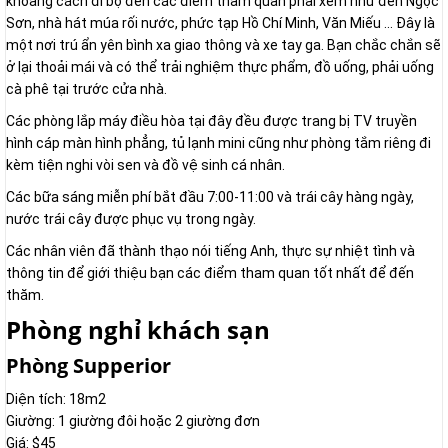
khoảng cách đi bộ đến các điểm tham quan phải xem như đền Ngọc
Sơn, nhà hát múa rối nước, phức tạp Hồ Chí Minh, Văn Miếu ... Đây là
một nơi trú ẩn yên bình xa giao thông và xe tay ga. Bạn chắc chắn sẽ
ở lại thoải mái và có thể trải nghiệm thực phẩm, đồ uống, phải uống
cà phê tại trước cửa nhà.
Các phòng lắp máy điều hòa tại đây đều được trang bị TV truyền
hình cáp màn hình phẳng, tủ lạnh mini cũng như phòng tắm riêng đi
kèm tiện nghi vòi sen và đồ vệ sinh cá nhân.
Các bữa sáng miễn phí bắt đầu 7:00-11:00 và trái cây hàng ngày,
nước trái cây được phục vụ trong ngày.
Các nhân viên đã thành thạo nói tiếng Anh, thực sự nhiệt tình và
thông tin để giới thiệu bạn các điểm tham quan tốt nhất để đến
thăm.
Phòng nghỉ khách sạn
Phòng Supperior
Diện tích: 18m2
Giường: 1 giường đôi hoặc 2 giường đơn
Giá: $45