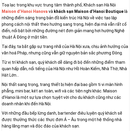
Toạ lạc trong khu vực trung tâm thành phố, Khách sạn Hà Nội
Maison d’Hanoi Hanova
và
khách sạn Maison d’Hanoi Boutique
là
những điểm sáng trong bản đồ kiến trúc Hà Nội về việc tạo lập
phong cách nội thất theo hướng sang trọng, hiện đại mà vẫn rất cổ
điển, nổi bật bởi những đường nét đơn giản mang hơi hướng Nghệ
thuật Á Đông ở mặt tiền.
Tại đây, ta bắt gặp sự trang nhã của Hà Nội xưa, chịu ảnh hưởng của
văn hoá Pháp, nhưng cũng vẫn giữ nguyên bản sắc phương Đông.
Từ vị trí khách sạn, quý khách dễ dàng đi bộ đến những điểm tham
quan hấp dẫn, nổi tiếng của Hà Nội như Hồ Hoàn Kiếm, Nhà Thờ, Nhà
Hát Lớn…
Nội thất sang trọng, trang thiết bị hiện đại bao gồm ti vi màn hình
phẳng, mini bar, két an toàn, wifi và các tiện nghi khác. Maison
d’Hanoi là một sự lựa chọn tuyệt vời cho du khách cũng như các
doanh nhân khi đến Hà Nội.
Với những đầu bếp lừng danh, bartender điêu luyện quý khách sẽ
được thưởng thức các thực đơn Á – Âu trong một hệ thống nhà
hàng lãng mạn và độc đáo của khách sạn.