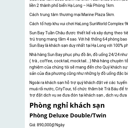
liền 2 thành phố biển Hạ Long – Hải Phòng 1km.
Cách trung tâm thương mại Marine Plaza 5km.
Cách tổ hợp khu vui chơi HaLong SunWorld Complex 9
Sun Bay Tuần Châu được thiết kế và xây dựng theo tiêu c
trú trọng mang tầm 4 sao. Với hệ thống 64 phòng ba
Sun Bay là khách sạn duy nhất tại Hạ Long với 100% 
Nhà hàng Sun Bay phục phụ đồ ăn, đồ uống 24/24 như B
( trà , coffee, cocktail, mocktail….) Nhà hàng chuyên t
nghiệm của chúng tôi sẽ mang đến cho Quý khách sự 
sản của địa ph­ương cũng như những ly đồ uống đặc biê
Ngoài ra khách sạn hỗ trợ quý khách đặt vé các tuyê
muá rối nước, CityTour, tổ chức thăm bè Trà Báu để tr
trợ đặt dịch vụ xe đưa đón tại khách sạn , dịch vụ đ
Phòng nghỉ khách sạn
Phòng Deluxe Double/Twin
Giá: 890,000₫/Ngày