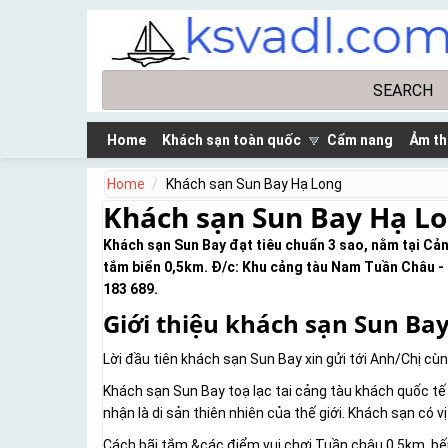
Skip to main content
Search
Search form
Home
Khách sạn toàn quốc
Cẩm nang
Ảm th
Home
Khách sạn Sun Bay Hạ Long
Khách sạn Sun Bay Hạ L
Khách sạn Sun Bay đạt tiêu chuẩn 3 sao, nằm tại Cả
tắm biển 0,5km. Đ/c: Khu cảng tàu Nam Tuần Châu - 
183 689.
Giới thiệu khách sạn Sun Ba
Lời đầu tiên khách sạn Sun Bay xin gửi tới Anh/Chị cù
Khách sạn Sun Bay toạ lạc tai cảng tàu khách quốc 
nhận là di sản thiên nhiên của thế giới. Khách sạn có vị tr
Cách bãi tắm &các điểm vui chơi Tuần châu 0.5km ,bến