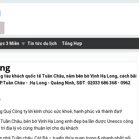
ực 3 Miền
Tin tức du lịch
Tổng Hợp
ong
ng tàu khách quốc tế Tuần Châu, nằm bên bờ Vịnh Hạ Long, cách bãi
P.Tuần Châu - .Hạ Long - Quảng Ninh, SĐT: 02033 686 368 - 0962
y
ng Quý Công ty lời kính chúc sức khoẻ, hạnh phúc và thành đạt!
tế Tuần Châu, bên bờ Vịnh Hạ Long xinh đẹp ba lần đư­ợc Unesco công
í địa lý vô cùng thuận lợi cho du khách:
 phà Tuần châu, Cát Bà – tuyến thủy quan trọng & nhanh nhất nối