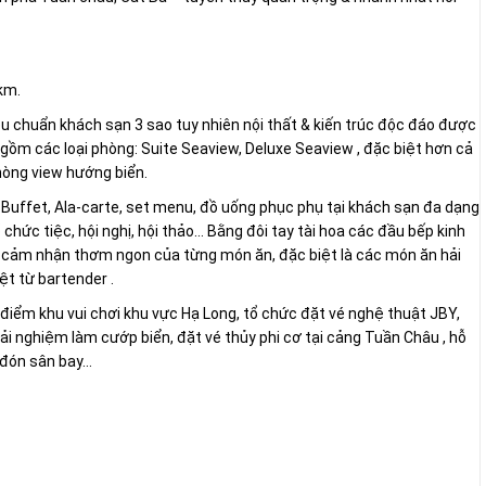
km.
huẩn khách sạn 3 sao tuy nhiên nội thất & kiến trúc độc đáo được
o gồm các loại phòng: Suite Seaview, Deluxe Seaview , đặc biệt hơn cả
phòng view hướng biển.
uffet, Ala-carte, set menu, đồ uống phục phụ tại khách sạn đa dạng
ổ chức tiệc, hội nghị, hội thảo… Bằng đôi tay tài hoa các đầu bếp kinh
cảm nhận thơm ngon của từng món ăn, đặc biệt là các món ăn hải
̣t từ bartender .
́n điểm khu vui chơi khu vực Hạ Long, tổ chức đặt vé nghệ thuật JBY,
ải nghiệm làm cướp biển, đặt vé thủy phi cơ tại cảng Tuần Châu , hỗ
ưa đón sân bay…