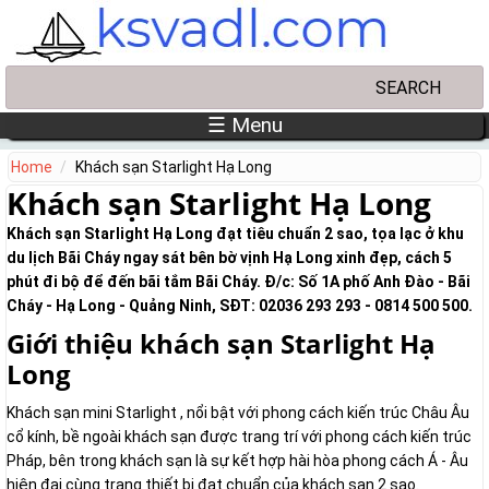
Skip to main content
Search
Search form
☰ Menu
Home
Khách sạn Starlight Hạ Long
Khách sạn Starlight Hạ Long
Khách sạn Starlight Hạ Long đạt tiêu chuẩn 2 sao, tọa lạc ở khu
du lịch Bãi Cháy ngay sát bên bờ vịnh Hạ Long xinh đẹp, cách 5
phút đi bộ để đến bãi tắm Bãi Cháy. Đ/c: Số 1A phố Anh Đào - Bãi
Cháy - Hạ Long - Quảng Ninh, SĐT: 02036 293 293 - 0814 500 500.
Giới thiệu khách sạn Starlight Hạ
Long
Khách sạn mini Starlight , nổi bật với phong cách kiến trúc Châu Âu
cổ kính, bề ngoài khách sạn được trang trí với phong cách kiến trúc
Pháp, bên trong khách sạn là sự kết hợp hài hòa phong cách Á - Âu
hiện đại cùng trang thiết bị đạt chuẩn của khách sạn 2 sao.