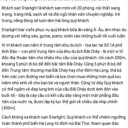
Khách sạn Starlight là khách sạn mini với 20 phòng, nội thất sang
trọng, trang nhã, sạch sẽ và đội ngũ nhân viên chuyên nghiệp, trẻ
trung, năng động sẽ luôn làm hài lòng quý khách.
Starlight bar-cafe phục vụ quý khách bữa ăn sáng Á- Âu, âm nhạc du
dương với tiếng sáo, guitar, piano, violin vào những buổi tối cuối tuần.
Vị trí khách sạn nằm ở trung tâm khu du lịch - tọa lạc tại Số 1A phố
Anh Đào – con phố trung tâm của khu du lịch Bãi Cháy - là một vị trí
đắc địa thuận tiện cho nhiều nhu cầu của quý khách: chỉ cách 200m,
khoảng 5 phút đi bộ để đến bãi tắm Bãi Cháy. Cũng 5 phút đi bộ để
đến Trung tâm thương mại Bãi Cháy hay chợ đêm Hạ Long, thả bộ
trên các con đường ven biển và lựa chọn mua những món quà lưu
niệm nhỏ xinh về cho bạn bè và người thân. Cũng từ đây Quý khách
có thể ngắm vẻ đẹp lung linh của cầu Bãi Cháy dưới ánh đèn vào
buổi tối - đây là cây cầu có kết cấu dây văng một mặt phẳng đầu
tiên của nước ta, được lập kỷ lục thế giới về chiều dài nhịp chính
(435m).
Cách không xa khách sạn Starlight, Quý khách có thể chiêm ngưỡng
toàn thành phố biển Hạ Long từ đỉnh núi Bài Thơ, tham quan đảo