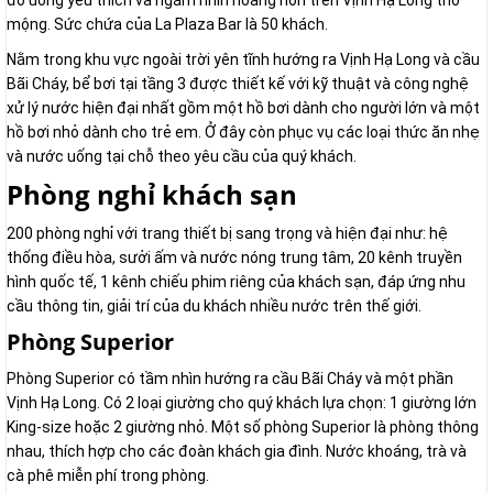
đồ uống yêu thích và ngắm nhìn hoàng hôn trên Vịnh Hạ Long thơ
mộng. Sức chứa của La Plaza Bar là 50 khách.
Nằm trong khu vực ngoài trời yên tĩnh hướng ra Vịnh Hạ Long và cầu
Bãi Cháy, bể bơi tại tầng 3 được thiết kế với kỹ thuật và công nghệ
xử lý nước hiện đại nhất gồm một hồ bơi dành cho người lớn và một
hồ bơi nhỏ dành cho trẻ em. Ở đây còn phục vụ các loại thức ăn nhẹ
và nước uống tại chỗ theo yêu cầu của quý khách.
Phòng nghỉ khách sạn
200 phòng nghỉ với trang thiết bị sang trọng và hiện đại như: hệ
thống điều hòa, sưởi ấm và nước nóng trung tâm, 20 kênh truyền
hình quốc tế, 1 kênh chiếu phim riêng của khách sạn, đáp ứng nhu
cầu thông tin, giải trí của du khách nhiều nước trên thế giới.
Phòng Superior
Phòng Superior có tầm nhìn hướng ra cầu Bãi Cháy và một phần
Vịnh Hạ Long. Có 2 loại giường cho quý khách lựa chọn: 1 giường lớn
King-size hoặc 2 giường nhỏ. Một số phòng Superior là phòng thông
nhau, thích hợp cho các đoàn khách gia đình. Nước khoáng, trà và
cà phê miễn phí trong phòng.