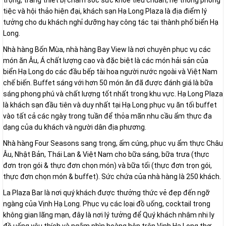
trọng, trang thiết bị chăm sóc sức khỏe tiêu chuẩn, hệ thống phòng
tiệc và hội thảo hiện đại, khách sạn Hạ Long Plaza là địa điểm lý
tưởng cho du khách nghỉ dưỡng hay công tác tại thành phố biển Hạ
Long.
Nhà hàng Bốn Mùa, nhà hàng Bay View là nơi chuyên phục vụ các
món ăn Âu, Á chất lượng cao và đặc biệt là các món hải sản của
biển Hạ Long do các đầu bếp tài hoa người nước ngoài và Việt Nam
chế biến. Buffet sáng với hơn 50 món ăn đã được đánh giá là bữa
sáng phong phú và chất lượng tốt nhất trong khu vực. Hạ Long Plaza
là khách sạn đầu tiên và duy nhất tại Hạ Long phục vụ ăn tối buffet
vào tất cả các ngày trong tuần để thỏa mãn nhu cầu ẩm thực đa
dạng của du khách và người dân địa phương.
Nhà hàng Four Seasons sang trọng, ấm cúng, phục vụ ẩm thực Châu
Âu, Nhật Bản, Thái Lan & Việt Nam cho bữa sáng, bữa trưa (thực
đơn trọn gói & thực đơn chọn món) và bữa tối (thực đơn trọn gói,
thực đơn chọn món & buffet). Sức chứa của nhà hàng là 250 khách.
La Plaza Bar là nơi quý khách được thưởng thức vẻ đẹp đến ngỡ
ngàng của Vịnh Hạ Long. Phục vụ các loại đồ uống, cocktail trong
không gian lãng mạn, đây là nơi lý tưởng để Quý khách nhâm nhi ly