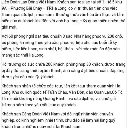
Liên Đoàn Lao Động Việt Nam. Khách sạn tọa lạc tại số 1 - tổ 5 khu
9A – Phường Bãi Cháy – TP.Hạ Long, có vị trí thuận tiện cho việc
tham quan Du lịch, mua sắm, thưởng thức văn hóa ẩm thực và tắm
biển của du khách khi đến với vịnh Hạ Long – Kỳ quan thiên nhiên thế
giới mới.
Với 60 phòng nghỉ đạt tiêu chuẩn 3 sao. Nhà hàng phục vụ 200 chỗ,
có phòng ăn riêng theo yêu cầu, phục vụ tiệc cho các buổi Lễ kỷ
niệm, tiệc liên hoan, sinh nhật, hội thảo... với các món ăn đặc sản
mang sắc thái Hạ Long.
Hội trường có sức chứa 200 khách, phòng họp 30 khách, được trang
bị đầy đủ trang thiết bị âm thanh, ánh sáng đạt tiêu chuẩn, đáp ứng
được yêu cầu của Quý khách.
Khách sạn nhận tổ chức các tour, liên kết tour tham quan vịnh Hạ
Long, Khu du lịch quốc tế Tuần Châu, Vân Đồn, đảo Quan Lạn,Cô Tô,
tắm suối khoáng nóng Quang Hanh... và các dịch vụ vui chơi giải
trí,mua sắm theo yêu cầu của quý khách.
Khách sạn Công Đoàn Việt Nam với đội ngũ nhân viên chuyên
nghiệp, có kinh nghiệm, nhiệt tình, chu đáo sẽ làm hài lòng quý
khách trong những ngày nghỉ tại Khách sạn.