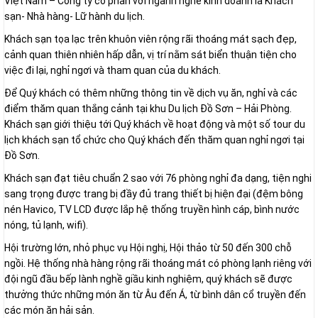
Việt Nam – Công ty cổ phần với ngành nghề kinh doanh là Khách
sạn- Nhà hàng- Lữ hành du lịch.
Khách sạn tọa lạc trên khuôn viên rộng rãi thoáng mát sạch đẹp,
cảnh quan thiên nhiên hấp dẫn, vị trí nằm sát biển thuận tiện cho
việc đi lại, nghỉ ngơi và tham quan của du khách.
Để Quý khách có thêm những thông tin về dịch vụ ăn, nghỉ và các
điểm thăm quan thắng cảnh tại khu Du lịch Đồ Sơn – Hải Phòng.
Khách sạn giới thiệu tới Quý khách về hoạt động và một số tour du
lịch khách sạn tổ chức cho Quý khách đến thăm quan nghỉ ngơi tại
Đồ Sơn.
Khách sạn đạt tiêu chuẩn 2 sao với 76 phòng nghỉ đa dạng, tiện nghi
sang trọng được trang bị đầy đủ trang thiết bị hiện đại (đệm bông
nén Havico, TV LCD được lắp hệ thống truyền hình cáp, bình nước
nóng, tủ lạnh, wifi).
Hội trường lớn, nhỏ phục vụ Hội nghị, Hội thảo từ 50 đến 300 chỗ
ngồi. Hệ thống nhà hàng rộng rãi thoáng mát có phòng lạnh riêng với
đội ngũ đầu bếp lành nghề giầu kinh nghiệm, quý khách sẽ được
thưởng thức những món ăn từ Âu đến Á, từ bình dân cổ truyền đến
các món ăn hải sản.