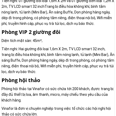
Tiện nghi: 01 giường đôi loại 1,6m X 2m và 01 giường đơn loại 1,2m X
2m, TV LCD smart 32 inchTrang bị điều hòa không khí, bình tắm
nóng lạnh, tủ lạnh (Mini Bar), Ăn sáng Buffe, Dọn phòng hàng ngày,
dép đi trong phòng, có phòng tắm riêng, điện thoại nội bộ, Wifi miễn
phí, truyền hình cáp, phục vụ trà túi lọc, dịch vụ báo thức.
Phòng VIP 2 giường đôi
Diện tích mặt sàn: 45m²;
Tiện nghi: Hai giường đôi loại 1,6m X 2m, TV LCD smart 32 inch,
trang bị điều hòa không khí, bình tắm nóng lạnh, tủ lạnh (Mini Bar), Ăn
sáng Buffe, Dọn phòng hàng ngày, dép đi trong phòng, có phòng tắm
riêng, điện thoại nội bộ, Wifi miễn phí, truyền hình cáp, phục vụ trà túi
lọc, dịch vụ báo thức.
Phòng hội thảo
Phòng hội thảo tại Vinafor có sức chứa tới 200 khách, đựơc trang bị
đầy đủ thiết bị loa, âm thanh, micro, máy chiếu theo yêu cầu của
khách hàng.
Vinafor là đơn vị chuyên nghiệp trong việc tổ chức các hội nghị hội
thảo có sức chứa lớn.